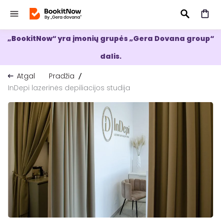
„BookitNow“ yra įmonių grupės „Gera Dovana group“
IEŠKOTI
dalis.
Atgal
Pradžia
InDepi lazerinės depiliacijos studija