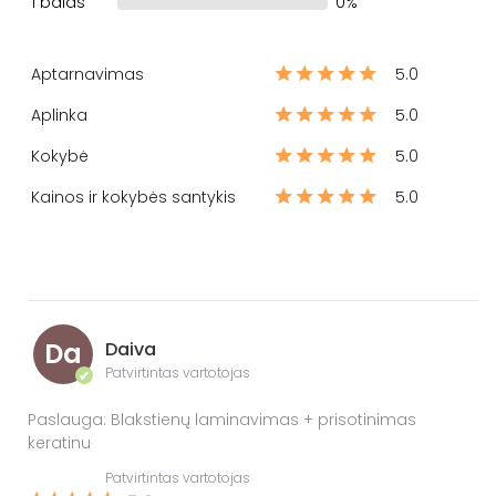
1 balas
0%
Aptarnavimas
5.0
Aplinka
5.0
Kokybė
5.0
Kainos ir kokybės santykis
5.0
Da
Daiva
Patvirtintas vartotojas
✔
Paslauga: Blakstienų laminavimas + prisotinimas
keratinu
Patvirtintas vartotojas