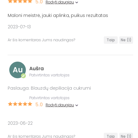
5.0
Rodyti daugiau
Maloni meistrė, jauki aplinka, puikus rezultatas
2023-07-13
Ar šis komentaras Jums naudingas?
Taip
Ne
(1)
Au
Aušra
Patvirtintas vartotojas
✔
Paslauga: Blauzdų depiliacija cukrumi
Patvirtintas vartotojas
5.0
Rodyti daugiau
2023-06-22
Ar šis komentaras Jums naudingas?
Taip
Ne
(1)