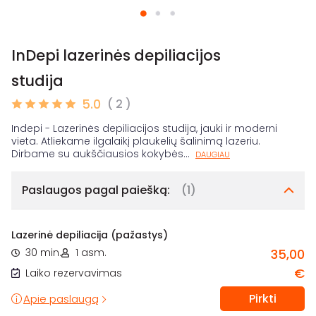
InDepi lazerinės depiliacijos
studija
5.0
( 2 )
Indepi - Lazerinės depiliacijos studija, jauki ir moderni
vieta. Atliekame ilgalaikį plaukelių šalinimą lazeriu.
Dirbame su aukščiausios kokybės
...
DAUGIAU
Paslaugos pagal paiešką:
(1)
Lazerinė depiliacija (pažastys)
30 min.
1 asm.
35,00
€
Laiko rezervavimas
Pirkti
Apie paslaugą