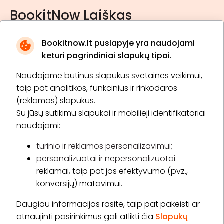
BookitNow Laiškas
Bookitnow.lt puslapyje yra naudojami
keturi pagrindiniai slapukų tipai.
Naudojame būtinus slapukus svetainės veikimui,
* Susipažinau su
privatumo politika
taip pat analitikos, funkcinius ir rinkodaros
(reklamos) slapukus.
Su jūsų sutikimu slapukai ir mobilieji identifikatoriai
Prenumeruoti
naudojami:
turinio ir reklamos personalizavimui;
personalizuotai ir nepersonalizuotai
Apie „BookitNow“
reklamai, taip pat jos efektyvumo (pvz.,
konversijų) matavimui.
Informacija
Daugiau informacijos rasite, taip pat pakeisti ar
„GERA DOVANA“ GRUPĖ
atnaujinti pasirinkimus gali atlikti čia
Slapukų