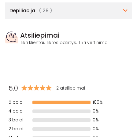
Depiliacija
( 28 )
Atsiliepimai
Tikri klientai. Tikros patirtys. Tikri vertinimai
5.0
2 atsiliepimai
5 balai
100%
4 balai
0%
3 balai
0%
2 balai
0%