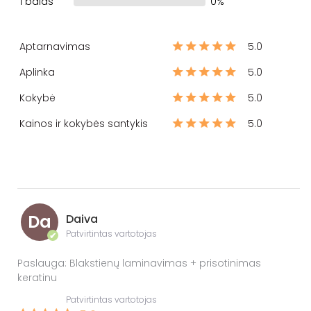
1 balas
0%
Aptarnavimas
5.0
Aplinka
5.0
Kokybė
5.0
Kainos ir kokybės santykis
5.0
Da
Daiva
Patvirtintas vartotojas
✔
Paslauga: Blakstienų laminavimas + prisotinimas
keratinu
Patvirtintas vartotojas