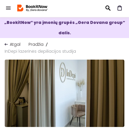
„BookitNow“ yra įmonių grupės „Gera Dovana group“
IEŠKOTI
dalis.
Atgal
Pradžia
InDepi lazerinės depiliacijos studija