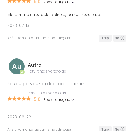
5.0
Rodyti daugiau
Maloni meistrė, jauki aplinka, puikus rezultatas
2023-07-13
Ar šis komentaras Jums naudingas?
Taip
Ne
(1)
Au
Aušra
Patvirtintas vartotojas
✔
Paslauga: Blauzdų depiliacija cukrumi
Patvirtintas vartotojas
5.0
Rodyti daugiau
2023-06-22
Ar šis komentaras Jums naudingas?
Taip
Ne
(1)