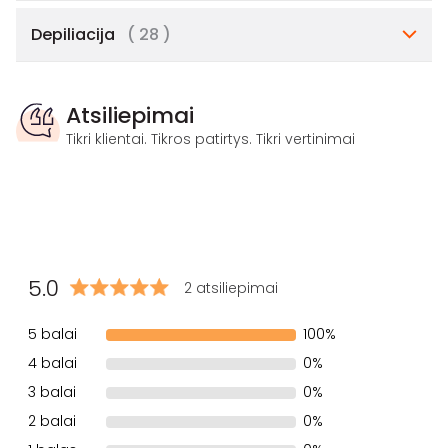
Depiliacija
( 28 )
Atsiliepimai
Tikri klientai. Tikros patirtys. Tikri vertinimai
5.0
2 atsiliepimai
5 balai
100%
4 balai
0%
3 balai
0%
2 balai
0%