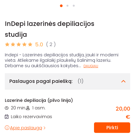
InDepi lazerinės depiliacijos
studija
5.0
( 2 )
Indepi - Lazerinės depiliacijos studija, jauki ir moderni
vieta. Atliekame ilgalaikį plaukelių šalinimą lazeriu.
Dirbame su aukščiausios kokybės
...
DAUGIAU
Paslaugos pagal paiešką:
(1)
Lazerinė depiliacija (pilvo linija)
20 min.
1 asm.
20,00
€
Laiko rezervavimas
Pirkti
Apie paslaugą