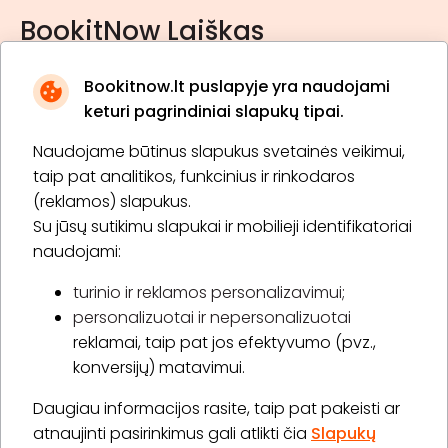
BookitNow Laiškas
Bookitnow.lt puslapyje yra naudojami
keturi pagrindiniai slapukų tipai.
Naudojame būtinus slapukus svetainės veikimui,
* Susipažinau su
privatumo politika
taip pat analitikos, funkcinius ir rinkodaros
(reklamos) slapukus.
Su jūsų sutikimu slapukai ir mobilieji identifikatoriai
Prenumeruoti
naudojami:
turinio ir reklamos personalizavimui;
personalizuotai ir nepersonalizuotai
Apie „BookitNow“
reklamai, taip pat jos efektyvumo (pvz.,
konversijų) matavimui.
Informacija
Daugiau informacijos rasite, taip pat pakeisti ar
„GERA DOVANA“ GRUPĖ
atnaujinti pasirinkimus gali atlikti čia
Slapukų