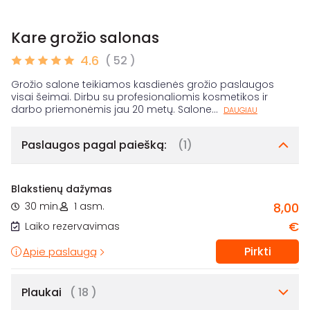
Kare grožio salonas
4.6
( 52 )
Grožio salone teikiamos kasdienės grožio paslaugos
visai šeimai. Dirbu su profesionaliomis kosmetikos ir
darbo priemonėmis jau 20 metų. Salone
...
DAUGIAU
Paslaugos pagal paiešką:
(1)
Blakstienų dažymas
30 min.
1 asm.
8,00
€
Laiko rezervavimas
Pirkti
Apie paslaugą
Plaukai
( 18 )