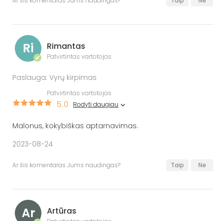
Ar šis komentaras Jums naudingas?
Taip
Ne
Ri
Rimantas
Patvirtintas vartotojas
✔
Paslauga: Vyrų kirpimas
Patvirtintas vartotojas
5.0
Rodyti daugiau
Malonus, kokybiškas aptarnavimas.
2023-08-24
Ar šis komentaras Jums naudingas?
Taip
Ne
Ar
Artūras