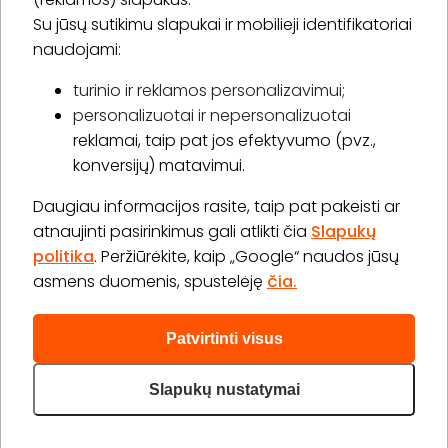
Su jūsų sutikimu slapukai ir mobilieji identifikatoriai
Prenumeruoti
naudojami:
turinio ir reklamos personalizavimui;
personalizuotai ir nepersonalizuotai
Apie „BookitNow“
reklamai, taip pat jos efektyvumo (pvz.,
konversijų) matavimui.
Informacija
Daugiau informacijos rasite, taip pat pakeisti ar
„GERA DOVANA“ GRUPĖ
atnaujinti pasirinkimus gali atlikti čia
Slapukų
politika
. Peržiūrėkite, kaip „Google“ naudos jūsų
asmens duomenis, spustelėję
čia.
Patvirtinti visus
2026 © Visos teisės saugomos info@bookitnow.lt, +370
645 03 111
Slapukų nustatymai
Privatumo politika
Svetainės medis
|