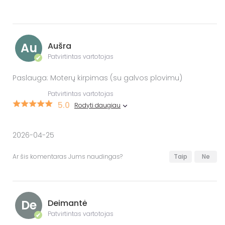
Au
Aušra
Patvirtintas vartotojas
✔
Paslauga: Moterų kirpimas (su galvos plovimu)
Patvirtintas vartotojas
5.0
Rodyti daugiau
2026-04-25
Ar šis komentaras Jums naudingas?
Taip
Ne
De
Deimantė
Patvirtintas vartotojas
✔