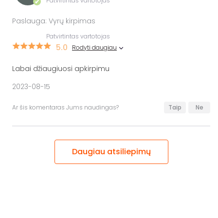
Patvirtintas vartotojas
✔
Paslauga: Vyrų kirpimas
Patvirtintas vartotojas
5.0
Rodyti daugiau
Labai džiaugiuosi apkirpimu
2023-08-15
Ar šis komentaras Jums naudingas?
Taip
Ne
Daugiau atsiliepimų