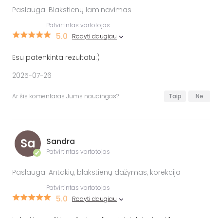
Paslauga: Blakstienų laminavimas
Patvirtintas vartotojas
5.0
Rodyti daugiau
Esu patenkinta rezultatu:)
2025-07-26
Ar šis komentaras Jums naudingas?
Taip
Ne
Sa
Sandra
Patvirtintas vartotojas
✔
Paslauga: Antakių, blakstienų dažymas, korekcija
Patvirtintas vartotojas
5.0
Rodyti daugiau