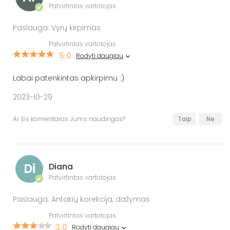
Patvirtintas vartotojas
✔
Paslauga: Vyrų kirpimas
Patvirtintas vartotojas
5.0
Rodyti daugiau
Labai patenkintas apkirpimu :)
2023-10-29
Ar šis komentaras Jums naudingas?
Taip
Ne
Di
Diana
Patvirtintas vartotojas
✔
Paslauga: Antakių korekcija, dažymas
Patvirtintas vartotojas
3.0
Rodyti daugiau