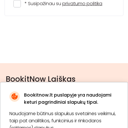
* Susipažinau su
privatumo politika
BookitNow Laiškas
Bookitnow.lt puslapyje yra naudojami
keturi pagrindiniai slapukų tipai.
Naudojame būtinus slapukus svetainės veikimui,
* Susipažinau su
privatumo politika
taip pat analitikos, funkcinius ir rinkodaros
(reklamos) slapukus.