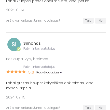
Labai kruopšti, profesionali meistrė, labai patiko.
2025-01-14
Ar šis komentaras Jums naudingas?
Taip
Ne
Si
Simonas
Patvirtintas vartotojas
✔
Paslauga: Vyrų kirpimas
Patvirtintas vartotojas
5.0
Rodyti daugiau
Labai greitas ir super kokybiškas apkirpimas, labai
maloni kirpėja.
2024-02-15
Ar šis komentaras Jums naudingas?
Taip
Ne