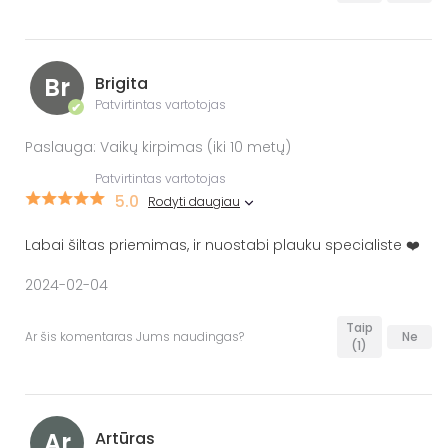
Br
Brigita
Patvirtintas vartotojas
✔
Paslauga: Vaikų kirpimas (iki 10 metų)
Patvirtintas vartotojas
5.0
Rodyti daugiau
Labai šiltas priemimas, ir nuostabi plauku specialiste ❤️
2024-02-04
Taip
Ar šis komentaras Jums naudingas?
Ne
(1)
Ar
Artūras