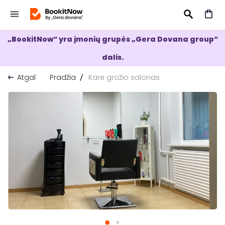
„BookitNow“ yra įmonių grupės „Gera Dovana group“
IEŠKOTI
dalis.
Atgal
Pradžia
Kare grožio salonas