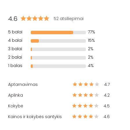
4.6
52 atsiliepimai
5 balai
77%
4 balai
15%
3 balai
2%
2 balai
2%
1 balas
4%
Aptarnavimas
4.7
Aplinka
4.2
Kokybė
4.5
Kainos ir kokybės santykis
4.6