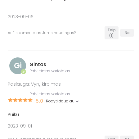
2023-09-06
Taip
Ar šis komentaras Jums naudingas?
Ne
(1)
Gi
Gintas
Patvirtintas vartotojas
✔
Paslauga: Vyrų kirpimas
Patvirtintas vartotojas
5.0
Rodyti daugiau
Puiku
2023-09-01