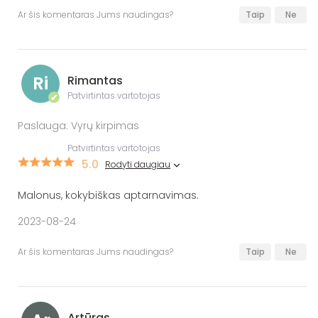
Ar šis komentaras Jums naudingas?
Taip
Ne
Ri
Rimantas
Patvirtintas vartotojas
✔
Paslauga: Vyrų kirpimas
Patvirtintas vartotojas
5.0
Rodyti daugiau
Malonus, kokybiškas aptarnavimas.
2023-08-24
Ar šis komentaras Jums naudingas?
Taip
Ne
Artūras