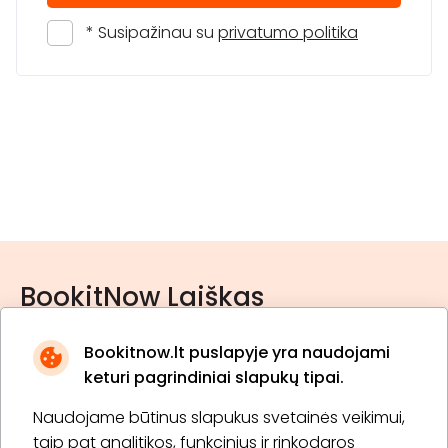
* Susipažinau su
privatumo politika
BookitNow Laiškas
Bookitnow.lt puslapyje yra naudojami
keturi pagrindiniai slapukų tipai.
Naudojame būtinus slapukus svetainės veikimui,
* Susipažinau su
privatumo politika
taip pat analitikos, funkcinius ir rinkodaros