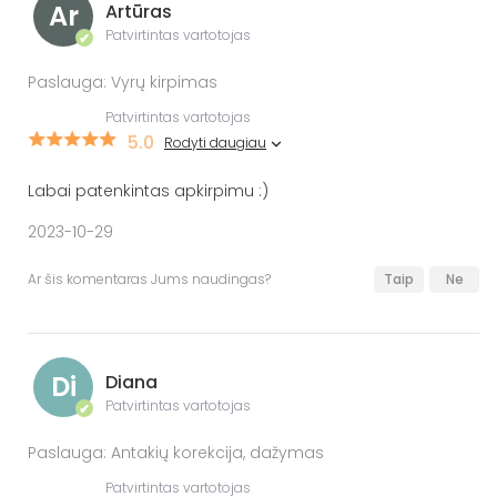
Ar
Artūras
Patvirtintas vartotojas
✔
Paslauga: Vyrų kirpimas
Patvirtintas vartotojas
5.0
Rodyti daugiau
Labai patenkintas apkirpimu :)
2023-10-29
Ar šis komentaras Jums naudingas?
Taip
Ne
Di
Diana
Patvirtintas vartotojas
✔
Paslauga: Antakių korekcija, dažymas
Patvirtintas vartotojas