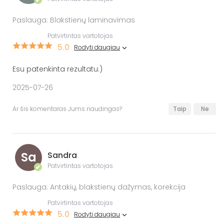
✔
Paslauga: Blakstienų laminavimas
Patvirtintas vartotojas
5.0
Rodyti daugiau
Esu patenkinta rezultatu:)
2025-07-26
Ar šis komentaras Jums naudingas?
Taip
Ne
Sa
Sandra
Patvirtintas vartotojas
✔
Paslauga: Antakių, blakstienų dažymas, korekcija
Patvirtintas vartotojas
5.0
Rodyti daugiau