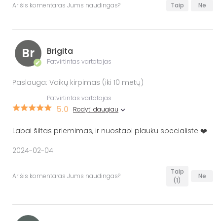
Ar šis komentaras Jums naudingas?
Taip
Ne
Br
Brigita
Patvirtintas vartotojas
✔
Paslauga: Vaikų kirpimas (iki 10 metų)
Patvirtintas vartotojas
5.0
Rodyti daugiau
Labai šiltas priemimas, ir nuostabi plauku specialiste ❤️
2024-02-04
Taip
Ar šis komentaras Jums naudingas?
Ne
(1)