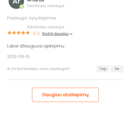
Ar
Patvirtintas vartotojas
✔
Paslauga: Vyrų kirpimas
Patvirtintas vartotojas
5.0
Rodyti daugiau
Labai džiaugiuosi apkirpimu
2023-08-15
Ar šis komentaras Jums naudingas?
Taip
Ne
Daugiau atsiliepimų