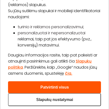
(reklamos) slapukus.
Su jūsų sutikimu slapukai ir mobilieji identifikatoriai
Prenumeruoti
naudojami:
turinio ir reklamos personalizavimui;
personalizuotai ir nepersonalizuotai
Apie „BookitNow“
reklamai, taip pat jos efektyvumo (pvz.,
konversijų) matavimui.
Informacija
Daugiau informacijos rasite, taip pat pakeisti ar
„GERA DOVANA“ GRUPĖ
atnaujinti pasirinkimus gali atlikti čia
Slapukų
politika
. Peržiūrėkite, kaip „Google“ naudos jūsų
asmens duomenis, spustelėję
čia.
Patvirtinti visus
2026 © Visos teisės saugomos info@bookitnow.lt, +370
645 03 111
Slapukų nustatymai
Privatumo politika
Svetainės medis
|