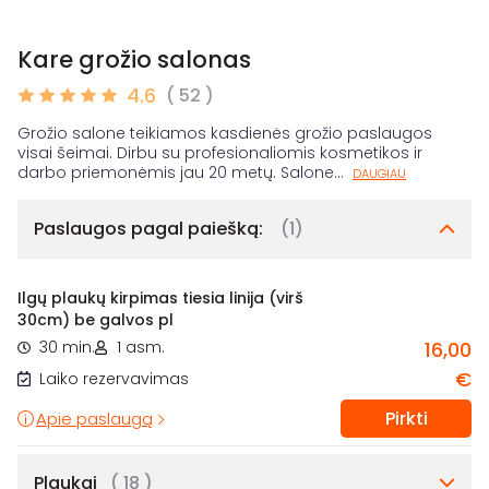
Kare grožio salonas
4.6
( 52 )
Grožio salone teikiamos kasdienės grožio paslaugos
visai šeimai. Dirbu su profesionaliomis kosmetikos ir
darbo priemonėmis jau 20 metų. Salone
...
DAUGIAU
Paslaugos pagal paiešką:
(1)
Ilgų plaukų kirpimas tiesia linija (virš
30cm) be galvos pl
30 min.
1 asm.
16,00
€
Laiko rezervavimas
Pirkti
Apie paslaugą
Plaukai
( 18 )