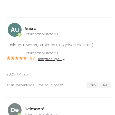
Au
Aušra
Patvirtintas vartotojas
✔
Paslauga: Moterų kirpimas (su galvos plovimu)
Patvirtintas vartotojas
5.0
Rodyti daugiau
2026-04-25
Ar šis komentaras Jums naudingas?
Taip
Ne
De
Deimantė
Patvirtintas vartotojas