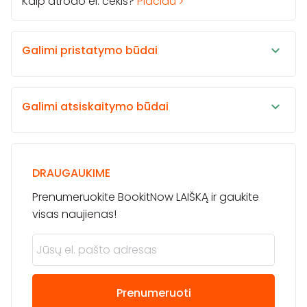
Kaip atrodo el. čekis?
Plačiau
Galimi pristatymo būdai
Galimi atsiskaitymo būdai
DRAUGAUKIME
Prenumeruokite BookitNow LAIŠKĄ ir gaukite
visas naujienas!
Prenumeruoti