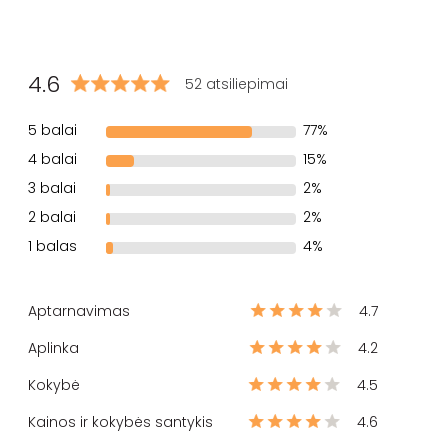
4.6
52 atsiliepimai
5 balai
77%
4 balai
15%
3 balai
2%
2 balai
2%
1 balas
4%
Aptarnavimas
4.7
Aplinka
4.2
Kokybė
4.5
Kainos ir kokybės santykis
4.6