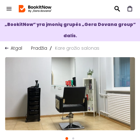
„BookitNow“ yra įmonių grupės „Gera Dovana group“
IEŠKOTI
dalis.
Atgal
Pradžia
Kare grožio salonas