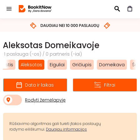
IEŠKOTI
Aleksotas Domeikavoje
1 paslauga (-os) / 0 partneris (-iai)
iestis
Aleksotas
Eiguliai
Gričiupis
Domeikava
Šan
Data ir laikas
Filtrai
Rodyti žemėlapyje
Rūšiavimo algoritmas gali turėti įtakos paslaugų
rodymo eiliškumui.
Daugiau informacijos