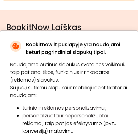
BookitNow Laiškas
Bookitnow.lt puslapyje yra naudojami
keturi pagrindiniai slapukų tipai.
Naudojame būtinus slapukus svetainės veikimui,
* Susipažinau su
privatumo politika
taip pat analitikos, funkcinius ir rinkodaros
(reklamos) slapukus.
Su jūsų sutikimu slapukai ir mobilieji identifikatoriai
Prenumeruoti
naudojami:
turinio ir reklamos personalizavimui;
personalizuotai ir nepersonalizuotai
Apie „BookitNow“
reklamai, taip pat jos efektyvumo (pvz.,
konversijų) matavimui.
Informacija