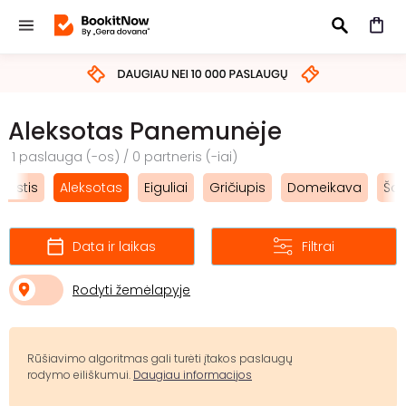
IEŠKOTI
Aleksotas Panemunėje
1 paslauga (-os) / 0 partneris (-iai)
iestis
Aleksotas
Eiguliai
Gričiupis
Domeikava
Šan
Data ir laikas
Filtrai
Rodyti žemėlapyje
Rūšiavimo algoritmas gali turėti įtakos paslaugų
rodymo eiliškumui.
Daugiau informacijos