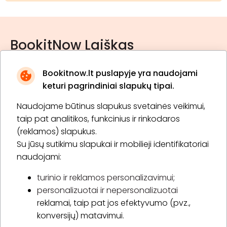
BookitNow Laiškas
Bookitnow.lt puslapyje yra naudojami
keturi pagrindiniai slapukų tipai.
Naudojame būtinus slapukus svetainės veikimui,
* Susipažinau su
privatumo politika
taip pat analitikos, funkcinius ir rinkodaros
(reklamos) slapukus.
Su jūsų sutikimu slapukai ir mobilieji identifikatoriai
Prenumeruoti
naudojami:
turinio ir reklamos personalizavimui;
personalizuotai ir nepersonalizuotai
Apie „BookitNow“
reklamai, taip pat jos efektyvumo (pvz.,
konversijų) matavimui.
Informacija