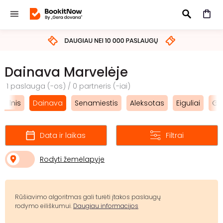
IEŠKOTI
Dainava Marvelėje
1 paslauga (-os) / 0 partneris (-iai)
akalnis
Dainava
Senamiestis
Aleksotas
Eiguliai
Gri
Data ir laikas
Filtrai
Rodyti žemėlapyje
Rūšiavimo algoritmas gali turėti įtakos paslaugų
rodymo eiliškumui.
Daugiau informacijos