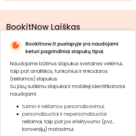
BookitNow Laiškas
Bookitnow.lt puslapyje yra naudojami
keturi pagrindiniai slapukų tipai.
Naudojame būtinus slapukus svetainės veikimui,
* Susipažinau su
privatumo politika
taip pat analitikos, funkcinius ir rinkodaros
(reklamos) slapukus.
Su jūsų sutikimu slapukai ir mobilieji identifikatoriai
Prenumeruoti
naudojami:
turinio ir reklamos personalizavimui;
personalizuotai ir nepersonalizuotai
Apie „BookitNow“
reklamai, taip pat jos efektyvumo (pvz.,
konversijų) matavimui.
Informacija