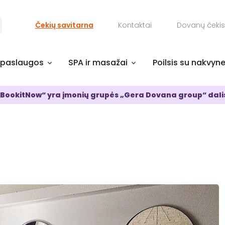
Čekių savitarna
Kontaktai
Dovanų čekis
 paslaugos
SPA ir masažai
Poilsis su nakvyn
BookitNow“ yra įmonių grupės „Gera Dovana group“ dali