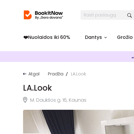
❤️️Nuolaidos iki 60%
Dantys
Grožio
„
Atgal
Pradžia
LA.Look
LA.Look
M. Daukšos g. 16, Kaunas