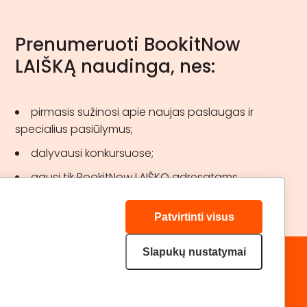
Prenumeruoti BookitNow
LAIŠKĄ naudinga, nes:
pirmasis sužinosi apie naujas paslaugas ir
specialius pasiūlymus;
dalyvausi konkursuose;
gausi tik BookitNow LAIŠKO adresatams
skirtas akcijas.
Patvirtinti visus
Slapukų nustatymai
„GERA DOVANA“ GRUPĖ
DRAUGAUKIME:
geradovana.lt