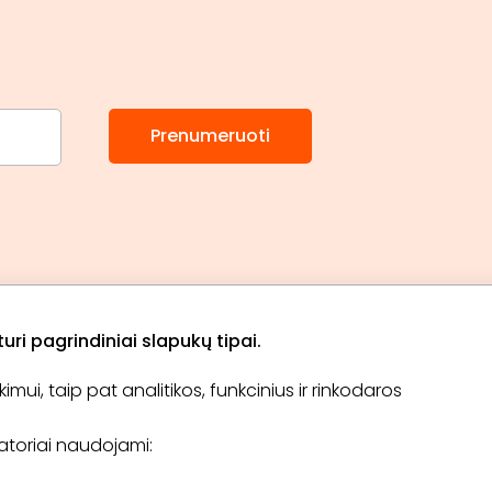
Prenumeruoti
ri pagrindiniai slapukų tipai.
ui, taip pat analitikos, funkcinius ir rinkodaros
Apie „BookitNow“
Informacija
ikatoriai naudojami:
TINKLARAŠTIS
El. čekis
Tapti partneriu
D.U.K