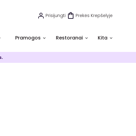
Prisijungti
Prekės Krepšelyje
e
Pramogos
Restoranai
Kita
s.