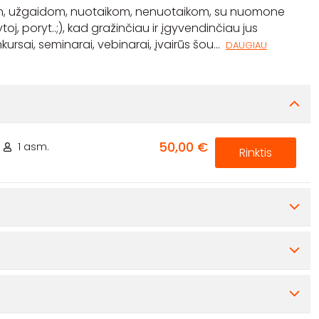
ijom, užgaidom, nuotaikom, nenuotaikom, su nuomone
rytoj, poryt..;), kad gražinčiau ir įgyvendinčiau jus
konkursai, seminarai, vebinarai, įvairūs šou
...
DAUGIAU
50,00 €
1 asm.
Rinktis