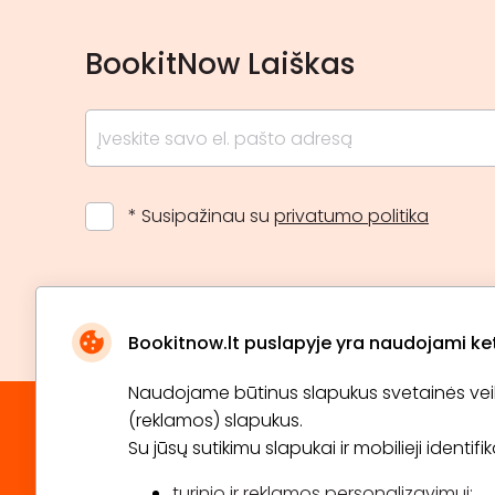
BookitNow Laiškas
* Susipažinau su
privatumo politika
Bookitnow.lt puslapyje yra naudojami ketu
Naudojame būtinus slapukus svetainės veikim
(reklamos) slapukus.
Su jūsų sutikimu slapukai ir mobilieji identif
turinio ir reklamos personalizavimui;