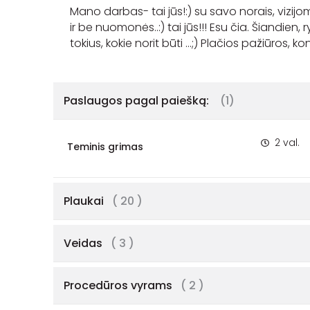
Mano darbas- tai jūs!:) su savo norais, viz
ir be nuomonės..:) tai jūs!!! Esu čia. Šiandien, 
tokius, kokie norit būti ...;) Plačios pažiūros, 
Paslaugos pagal paiešką:
(1)
2 val.
Teminis grimas
Plaukai
( 20 )
Veidas
( 3 )
Procedūros vyrams
( 2 )