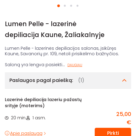
Lumen Pelle - lazerinė
depiliacija Kaune, Žaliakalnyje
Lumen Pelle - lazerinės depiliacijos salonas, įsikūręs
Kaune, Savanorių pr. 109, netoli prisikėlimo bažnyčios.
Saloną yra lengva pasiekti
...
DAUGIAU
Paslaugos pagal paiešką:
(1)
Lazerinė depiliacija lazeriu pažastų
srityje (moterims)
25,00
20 min.
1 asm.
€
Pirkti
Apie paslaugą