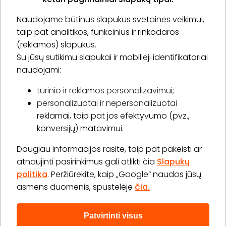
Naudojame būtinus slapukus svetainės veikimui,
* Susipažinau su
privatumo politika
taip pat analitikos, funkcinius ir rinkodaros
(reklamos) slapukus.
Su jūsų sutikimu slapukai ir mobilieji identifikatoriai
Prenumeruoti
naudojami:
turinio ir reklamos personalizavimui;
personalizuotai ir nepersonalizuotai
Apie „BookitNow“
reklamai, taip pat jos efektyvumo (pvz.,
konversijų) matavimui.
Informacija
Daugiau informacijos rasite, taip pat pakeisti ar
„GERA DOVANA“ GRUPĖ
atnaujinti pasirinkimus gali atlikti čia
Slapukų
politika
. Peržiūrėkite, kaip „Google“ naudos jūsų
asmens duomenis, spustelėję
čia.
Patvirtinti visus