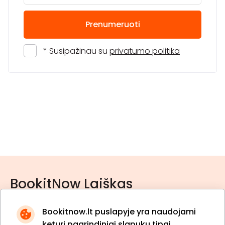
Prenumeruoti
* Susipažinau su
privatumo politika
BookitNow Laiškas
Bookitnow.lt puslapyje yra naudojami
keturi pagrindiniai slapukų tipai.