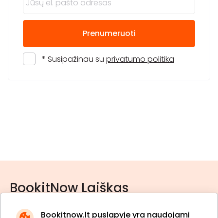
Prenumeruoti
* Susipažinau su
privatumo politika
BookitNow Laiškas
Bookitnow.lt puslapyje yra naudojami