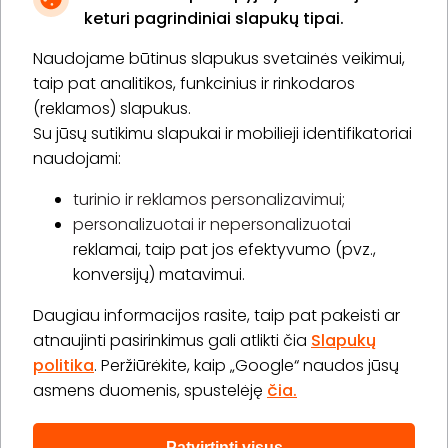
keturi pagrindiniai slapukų tipai.
Naudojame būtinus slapukus svetainės veikimui,
* Susipažinau su
privatumo politika
taip pat analitikos, funkcinius ir rinkodaros
(reklamos) slapukus.
Su jūsų sutikimu slapukai ir mobilieji identifikatoriai
Prenumeruoti
naudojami:
turinio ir reklamos personalizavimui;
personalizuotai ir nepersonalizuotai
Apie „BookitNow“
reklamai, taip pat jos efektyvumo (pvz.,
konversijų) matavimui.
Informacija
Daugiau informacijos rasite, taip pat pakeisti ar
„GERA DOVANA“ GRUPĖ
atnaujinti pasirinkimus gali atlikti čia
Slapukų
politika
. Peržiūrėkite, kaip „Google“ naudos jūsų
asmens duomenis, spustelėję
čia.
Patvirtinti visus