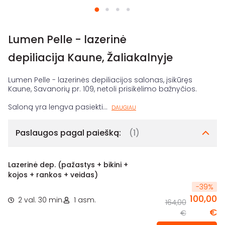
Lumen Pelle - lazerinė
depiliacija Kaune, Žaliakalnyje
Lumen Pelle - lazerinės depiliacijos salonas, įsikūręs
Kaune, Savanorių pr. 109, netoli prisikėlimo bažnyčios.
Saloną yra lengva pasiekti
...
DAUGIAU
Paslaugos pagal paiešką:
(1)
Lazerinė dep. (pažastys + bikini +
kojos + rankos + veidas)
-
39
%
100,00
2 val. 30 min.
1 asm.
164,00
€
€