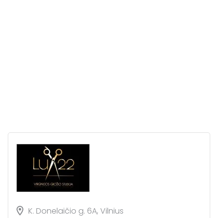
K. Donelaičio g. 6A, Vilnius