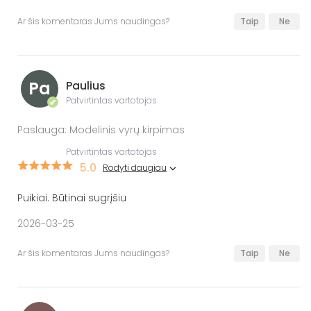
Ar šis komentaras Jums naudingas?
Taip
Ne
Pa
Paulius
Patvirtintas vartotojas
✔
Paslauga: Modelinis vyrų kirpimas
Patvirtintas vartotojas
5.0
Rodyti daugiau
Puikiai. Būtinai sugrįšiu
2026-03-25
Ar šis komentaras Jums naudingas?
Taip
Ne