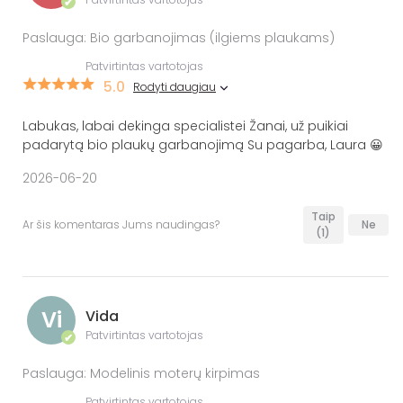
✔
Paslauga: Bio garbanojimas (ilgiems plaukams)
Patvirtintas vartotojas
5.0
Rodyti daugiau
Labukas, labai dekinga specialistei Žanai, už puikiai
padarytą bio plaukų garbanojimą Su pagarba, Laura 😀
2026-06-20
Taip
Ar šis komentaras Jums naudingas?
Ne
(1)
Vi
Vida
Patvirtintas vartotojas
✔
Paslauga: Modelinis moterų kirpimas
Patvirtintas vartotojas