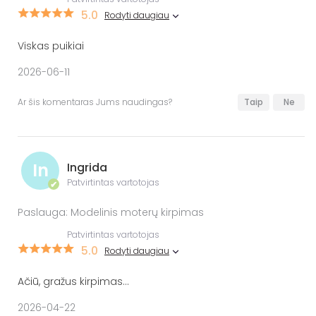
5.0
Rodyti daugiau
Viskas puikiai
2026-06-11
Ar šis komentaras Jums naudingas?
Taip
Ne
In
Ingrida
Patvirtintas vartotojas
✔
Paslauga: Modelinis moterų kirpimas
Patvirtintas vartotojas
5.0
Rodyti daugiau
Ačiū, gražus kirpimas...
2026-04-22