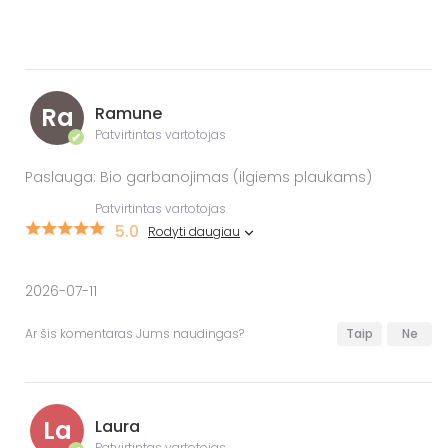
Ra
Ramune
Patvirtintas vartotojas
✔
Paslauga: Bio garbanojimas (ilgiems plaukams)
Patvirtintas vartotojas
5.0
Rodyti daugiau
2026-07-11
Ar šis komentaras Jums naudingas?
Taip
Ne
La
Laura
Patvirtintas vartotojas