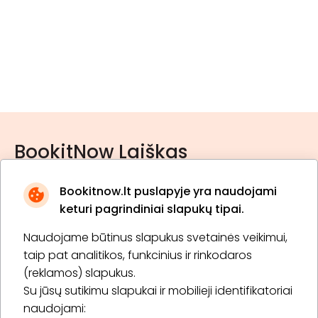
BookitNow Laiškas
Bookitnow.lt puslapyje yra naudojami
keturi pagrindiniai slapukų tipai.
Naudojame būtinus slapukus svetainės veikimui,
* Susipažinau su
privatumo politika
taip pat analitikos, funkcinius ir rinkodaros
(reklamos) slapukus.
Su jūsų sutikimu slapukai ir mobilieji identifikatoriai
Prenumeruoti
naudojami: