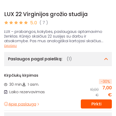
LUX 22 Virginijos grožio studija
5.0
( 7 )
LUX – prabangos, kokybės, paslaugaus aptarnavimo
ženklas. Kūrėjo skaičius 22 susijęs su darbu ir
atsakomybe. Pas mus analogiškai kartojasi skaičius
...
DAUGIAU
Paslaugos pagal paiešką:
(1)
Kirpčiukų kirpimas
-
30
%
30 min.
1 asm.
7,00
10,00
Laiko rezervavimas
€
€
Pirkti
Apie paslaugą