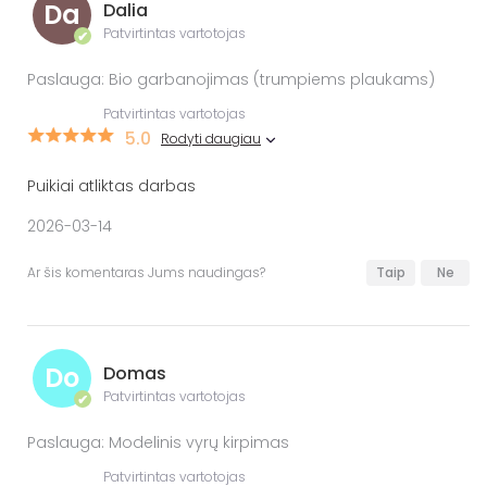
Da
Dalia
Patvirtintas vartotojas
✔
Paslauga: Bio garbanojimas (trumpiems plaukams)
Patvirtintas vartotojas
5.0
Rodyti daugiau
Puikiai atliktas darbas
2026-03-14
Ar šis komentaras Jums naudingas?
Taip
Ne
Do
Domas
Patvirtintas vartotojas
✔
Paslauga: Modelinis vyrų kirpimas
Patvirtintas vartotojas