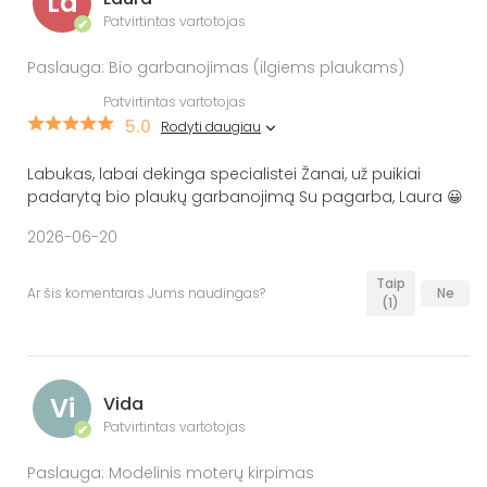
La
Patvirtintas vartotojas
✔
Paslauga: Bio garbanojimas (ilgiems plaukams)
Patvirtintas vartotojas
5.0
Rodyti daugiau
Labukas, labai dekinga specialistei Žanai, už puikiai
padarytą bio plaukų garbanojimą Su pagarba, Laura 😀
2026-06-20
Taip
Ar šis komentaras Jums naudingas?
Ne
(1)
Vi
Vida
Patvirtintas vartotojas
✔
Paslauga: Modelinis moterų kirpimas