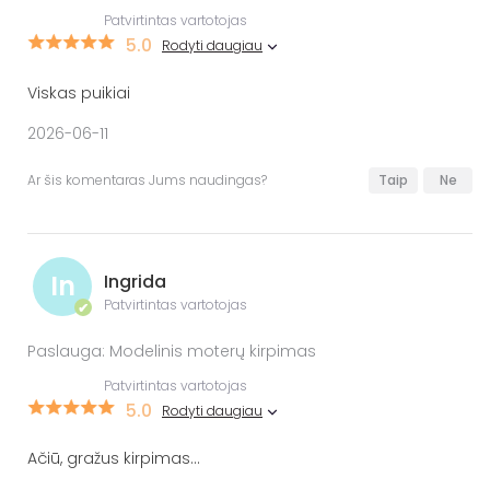
Patvirtintas vartotojas
5.0
Rodyti daugiau
Viskas puikiai
2026-06-11
Ar šis komentaras Jums naudingas?
Taip
Ne
In
Ingrida
Patvirtintas vartotojas
✔
Paslauga: Modelinis moterų kirpimas
Patvirtintas vartotojas
5.0
Rodyti daugiau
Ačiū, gražus kirpimas...