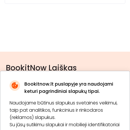
BookitNow Laiškas
Bookitnow.lt puslapyje yra naudojami
keturi pagrindiniai slapukų tipai.
Naudojame būtinus slapukus svetainės veikimui,
* Susipažinau su
privatumo politika
taip pat analitikos, funkcinius ir rinkodaros
(reklamos) slapukus.
Su jūsų sutikimu slapukai ir mobilieji identifikatoriai
Prenumeruoti