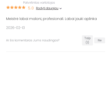
Patvirtintas vartotojas
5.0
Rodyti daugiau
Meistrė labai maloni, profesionali. Labai jauki aplinka
2026-02-13
Taip
Ar šis komentaras Jums naudingas?
Ne
(1)