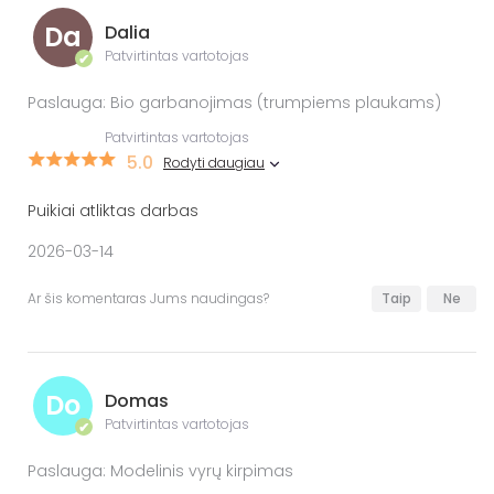
Da
Dalia
Patvirtintas vartotojas
✔
Paslauga: Bio garbanojimas (trumpiems plaukams)
Patvirtintas vartotojas
5.0
Rodyti daugiau
Puikiai atliktas darbas
2026-03-14
Ar šis komentaras Jums naudingas?
Taip
Ne
Do
Domas
Patvirtintas vartotojas
✔
Paslauga: Modelinis vyrų kirpimas