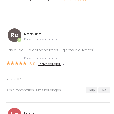
Ra
Ramune
Patvirtintas vartotojas
✔
Paslauga: Bio garbanojimas (ilgiems plaukams)
Patvirtintas vartotojas
5.0
Rodyti daugiau
2026-07-11
Ar šis komentaras Jums naudingas?
Taip
Ne
Laura