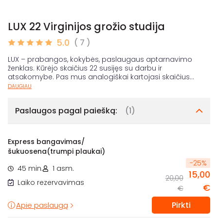
LUX 22 Virginijos grožio studija
5.0
( 7 )
LUX – prabangos, kokybės, paslaugaus aptarnavimo
ženklas. Kūrėjo skaičius 22 susijęs su darbu ir
atsakomybe. Pas mus analogiškai kartojasi skaičius
...
DAUGIAU
Paslaugos pagal paiešką:
(1)
Express bangavimas/
šukuosena(trumpi plaukai)
-
25
%
45 min.
1 asm.
15,00
20,00
Laiko rezervavimas
€
€
Pirkti
Apie paslaugą