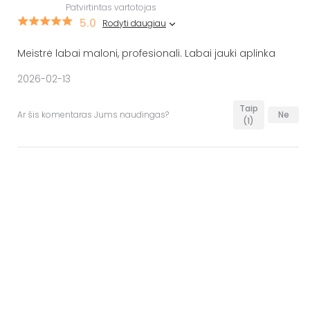
Patvirtintas vartotojas
5.0
Rodyti daugiau
Meistrė labai maloni, profesionali. Labai jauki aplinka
2026-02-13
Taip
Ar šis komentaras Jums naudingas?
Ne
(1)