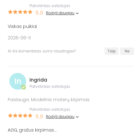
Patvirtintas vartotojas
5.0
Rodyti daugiau
Viskas puikiai
2026-06-11
Ar šis komentaras Jums naudingas?
Taip
Ne
In
Ingrida
Patvirtintas vartotojas
✔
Paslauga: Modelinis moterų kirpimas
Patvirtintas vartotojas
5.0
Rodyti daugiau
Ačiū, gražus kirpimas...