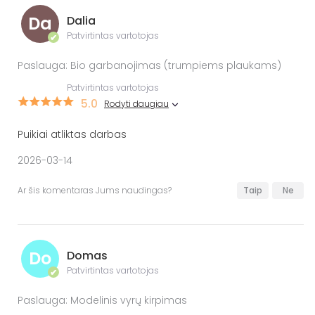
Da
Dalia
Patvirtintas vartotojas
✔
Paslauga: Bio garbanojimas (trumpiems plaukams)
Patvirtintas vartotojas
5.0
Rodyti daugiau
Puikiai atliktas darbas
2026-03-14
Ar šis komentaras Jums naudingas?
Taip
Ne
Do
Domas
Patvirtintas vartotojas
✔
Paslauga: Modelinis vyrų kirpimas