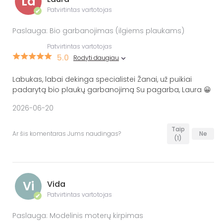
La
Patvirtintas vartotojas
✔
Paslauga: Bio garbanojimas (ilgiems plaukams)
Patvirtintas vartotojas
5.0
Rodyti daugiau
Labukas, labai dekinga specialistei Žanai, už puikiai
padarytą bio plaukų garbanojimą Su pagarba, Laura 😀
2026-06-20
Taip
Ar šis komentaras Jums naudingas?
Ne
(1)
Vi
Vida
Patvirtintas vartotojas
✔
Paslauga: Modelinis moterų kirpimas