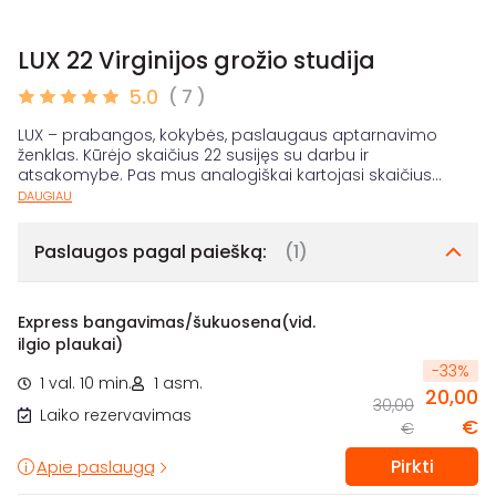
LUX 22 Virginijos grožio studija
5.0
( 7 )
LUX – prabangos, kokybės, paslaugaus aptarnavimo
ženklas. Kūrėjo skaičius 22 susijęs su darbu ir
atsakomybe. Pas mus analogiškai kartojasi skaičius
...
DAUGIAU
Paslaugos pagal paiešką:
(1)
Express bangavimas/šukuosena(vid.
ilgio plaukai)
-
33
%
1 val. 10 min.
1 asm.
20,00
30,00
Laiko rezervavimas
€
€
Pirkti
Apie paslaugą