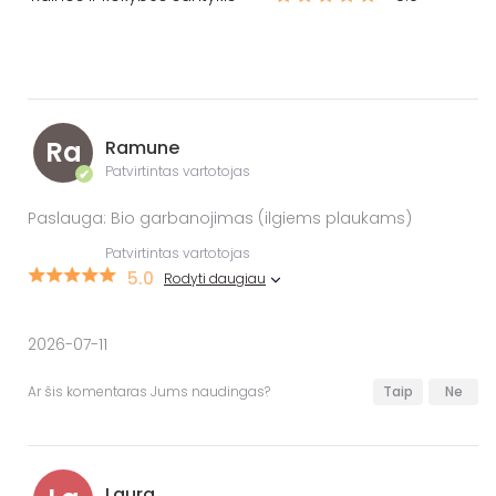
Ra
Ramune
Patvirtintas vartotojas
✔
Paslauga: Bio garbanojimas (ilgiems plaukams)
Patvirtintas vartotojas
5.0
Rodyti daugiau
2026-07-11
Ar šis komentaras Jums naudingas?
Taip
Ne
Laura