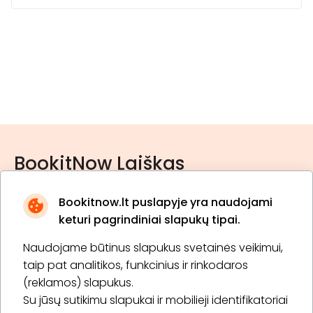
BookitNow Laiškas
Bookitnow.lt puslapyje yra naudojami
keturi pagrindiniai slapukų tipai.
Naudojame būtinus slapukus svetainės veikimui,
* Susipažinau su
privatumo politika
taip pat analitikos, funkcinius ir rinkodaros
(reklamos) slapukus.
Su jūsų sutikimu slapukai ir mobilieji identifikatoriai
Prenumeruoti