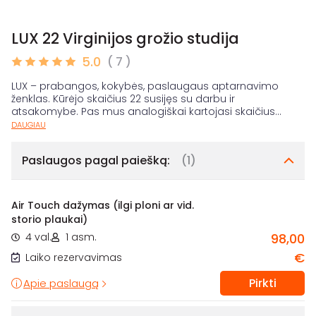
LUX 22 Virginijos grožio studija
5.0
( 7 )
LUX – prabangos, kokybės, paslaugaus aptarnavimo
ženklas. Kūrėjo skaičius 22 susijęs su darbu ir
atsakomybe. Pas mus analogiškai kartojasi skaičius
...
DAUGIAU
Paslaugos pagal paiešką:
(1)
Air Touch dažymas (ilgi ploni ar vid.
storio plaukai)
4 val.
1 asm.
98,00
€
Laiko rezervavimas
Pirkti
Apie paslaugą