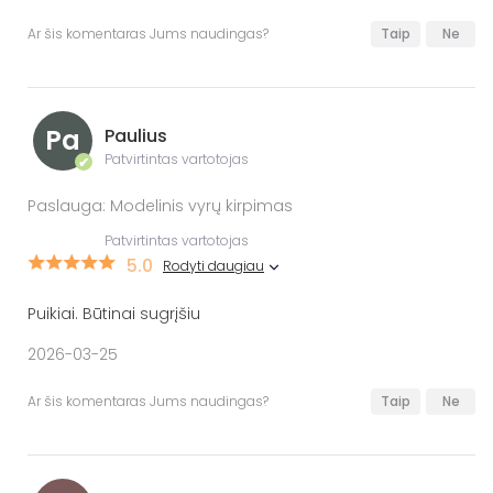
Ar šis komentaras Jums naudingas?
Taip
Ne
Pa
Paulius
Patvirtintas vartotojas
✔
Paslauga: Modelinis vyrų kirpimas
Patvirtintas vartotojas
5.0
Rodyti daugiau
Puikiai. Būtinai sugrįšiu
2026-03-25
Ar šis komentaras Jums naudingas?
Taip
Ne