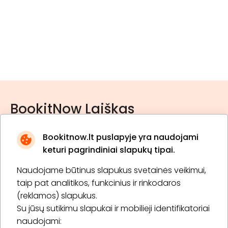
BookitNow Laiškas
Bookitnow.lt puslapyje yra naudojami
keturi pagrindiniai slapukų tipai.
Naudojame būtinus slapukus svetainės veikimui,
* Susipažinau su
privatumo politika
taip pat analitikos, funkcinius ir rinkodaros
(reklamos) slapukus.
Su jūsų sutikimu slapukai ir mobilieji identifikatoriai
Prenumeruoti
naudojami: