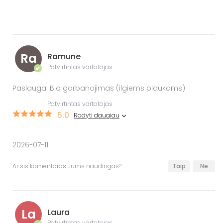
Ra
Ramune
Patvirtintas vartotojas
✔
Paslauga: Bio garbanojimas (ilgiems plaukams)
Patvirtintas vartotojas
5.0
Rodyti daugiau
2026-07-11
Ar šis komentaras Jums naudingas?
Taip
Ne
La
Laura
Patvirtintas vartotojas