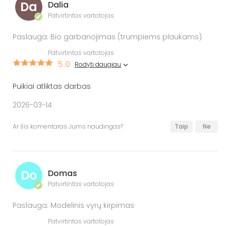
Da
Dalia
Patvirtintas vartotojas
✔
Paslauga: Bio garbanojimas (trumpiems plaukams)
Patvirtintas vartotojas
5.0
Rodyti daugiau
Puikiai atliktas darbas
2026-03-14
Ar šis komentaras Jums naudingas?
Taip
Ne
Do
Domas
Patvirtintas vartotojas
✔
Paslauga: Modelinis vyrų kirpimas
Patvirtintas vartotojas