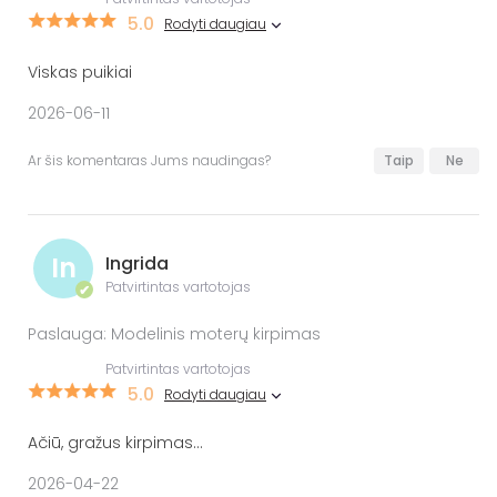
5.0
Rodyti daugiau
Viskas puikiai
2026-06-11
Ar šis komentaras Jums naudingas?
Taip
Ne
In
Ingrida
Patvirtintas vartotojas
✔
Paslauga: Modelinis moterų kirpimas
Patvirtintas vartotojas
5.0
Rodyti daugiau
Ačiū, gražus kirpimas...
2026-04-22