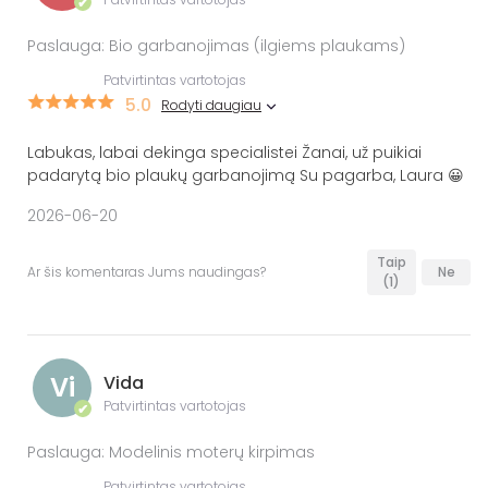
✔
Paslauga: Bio garbanojimas (ilgiems plaukams)
Patvirtintas vartotojas
5.0
Rodyti daugiau
Labukas, labai dekinga specialistei Žanai, už puikiai
padarytą bio plaukų garbanojimą Su pagarba, Laura 😀
2026-06-20
Taip
Ar šis komentaras Jums naudingas?
Ne
(1)
Vi
Vida
Patvirtintas vartotojas
✔
Paslauga: Modelinis moterų kirpimas
Patvirtintas vartotojas