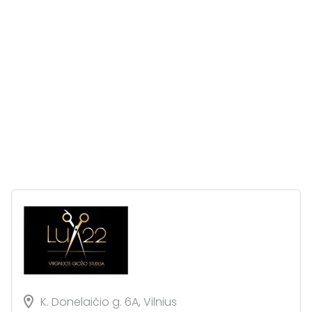
K. Donelaičio g. 6A, Vilnius