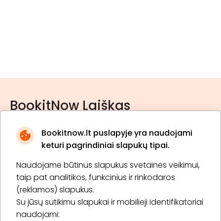
BookitNow Laiškas
Bookitnow.lt puslapyje yra naudojami
keturi pagrindiniai slapukų tipai.
Naudojame būtinus slapukus svetainės veikimui,
* Susipažinau su
privatumo politika
taip pat analitikos, funkcinius ir rinkodaros
(reklamos) slapukus.
Su jūsų sutikimu slapukai ir mobilieji identifikatoriai
Prenumeruoti
naudojami: