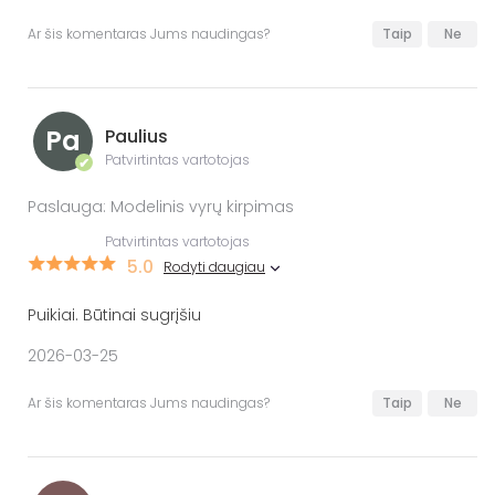
Ar šis komentaras Jums naudingas?
Taip
Ne
Pa
Paulius
Patvirtintas vartotojas
✔
Paslauga: Modelinis vyrų kirpimas
Patvirtintas vartotojas
5.0
Rodyti daugiau
Puikiai. Būtinai sugrįšiu
2026-03-25
Ar šis komentaras Jums naudingas?
Taip
Ne