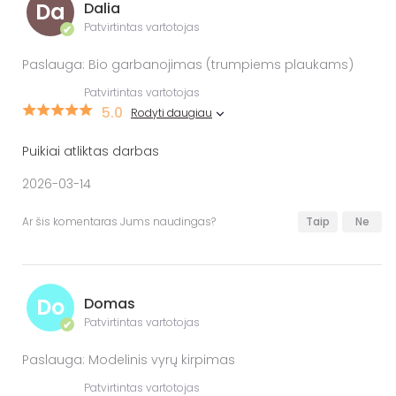
Da
Dalia
Patvirtintas vartotojas
✔
Paslauga: Bio garbanojimas (trumpiems plaukams)
Patvirtintas vartotojas
5.0
Rodyti daugiau
Puikiai atliktas darbas
2026-03-14
Ar šis komentaras Jums naudingas?
Taip
Ne
Do
Domas
Patvirtintas vartotojas
✔
Paslauga: Modelinis vyrų kirpimas
Patvirtintas vartotojas