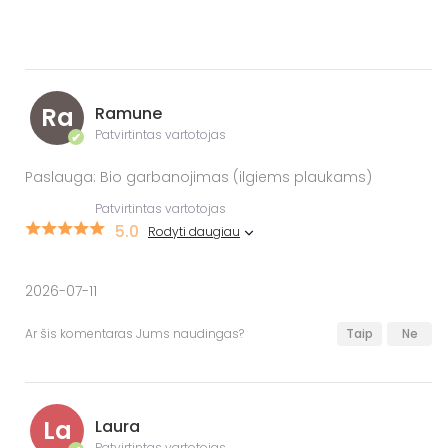
Ra
Ramune
Patvirtintas vartotojas
✔
Paslauga: Bio garbanojimas (ilgiems plaukams)
Patvirtintas vartotojas
5.0
Rodyti daugiau
2026-07-11
Ar šis komentaras Jums naudingas?
Taip
Ne
La
Laura
Patvirtintas vartotojas