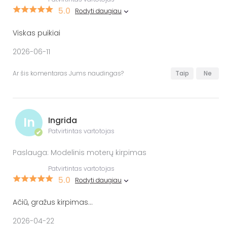
5.0
Rodyti daugiau
Viskas puikiai
2026-06-11
Ar šis komentaras Jums naudingas?
Taip
Ne
In
Ingrida
Patvirtintas vartotojas
✔
Paslauga: Modelinis moterų kirpimas
Patvirtintas vartotojas
5.0
Rodyti daugiau
Ačiū, gražus kirpimas...
2026-04-22