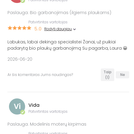
✔
Paslauga: Bio garbanojimas (ilgiems plaukams)
Patvirtintas vartotojas
5.0
Rodyti daugiau
Labukas, labai dekinga specialistei Žanai, už puikiai
padarytą bio plaukų garbanojimą Su pagarba, Laura 😀
2026-06-20
Taip
Ar šis komentaras Jums naudingas?
Ne
(1)
Vi
Vida
Patvirtintas vartotojas
✔
Paslauga: Modelinis moterų kirpimas
Patvirtintas vartotojas