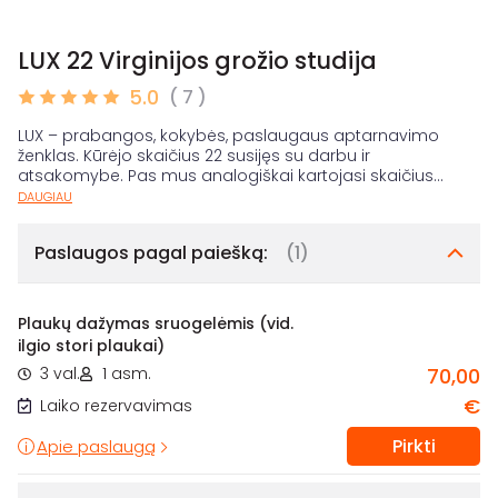
LUX 22 Virginijos grožio studija
5.0
( 7 )
LUX – prabangos, kokybės, paslaugaus aptarnavimo
ženklas. Kūrėjo skaičius 22 susijęs su darbu ir
atsakomybe. Pas mus analogiškai kartojasi skaičius
...
DAUGIAU
Paslaugos pagal paiešką:
(1)
Plaukų dažymas sruogelėmis (vid.
ilgio stori plaukai)
3 val.
1 asm.
70,00
€
Laiko rezervavimas
Pirkti
Apie paslaugą