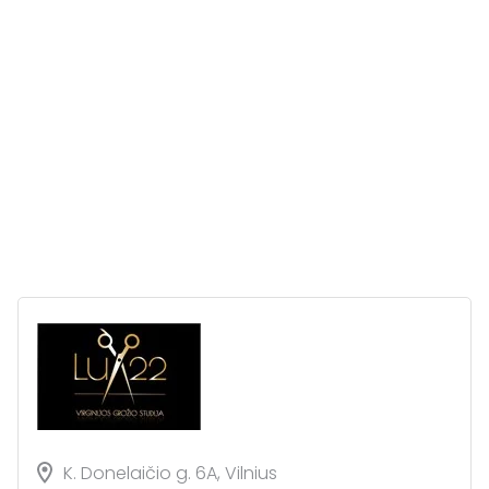
K. Donelaičio g. 6A, Vilnius