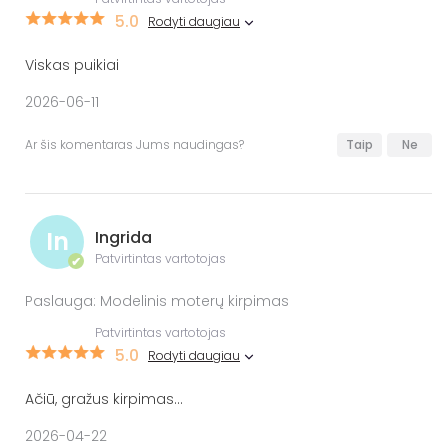
5.0
Rodyti daugiau
Viskas puikiai
2026-06-11
Ar šis komentaras Jums naudingas?
Taip
Ne
In
Ingrida
Patvirtintas vartotojas
✔
Paslauga: Modelinis moterų kirpimas
Patvirtintas vartotojas
5.0
Rodyti daugiau
Ačiū, gražus kirpimas...
2026-04-22