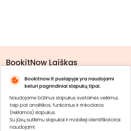
BookitNow Laiškas
Bookitnow.lt puslapyje yra naudojami
keturi pagrindiniai slapukų tipai.
Naudojame būtinus slapukus svetainės veikimui,
* Susipažinau su
privatumo politika
taip pat analitikos, funkcinius ir rinkodaros
(reklamos) slapukus.
Su jūsų sutikimu slapukai ir mobilieji identifikatoriai
Prenumeruoti
naudojami: