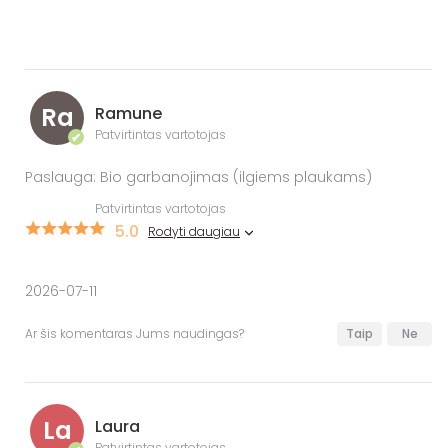
Ra
Ramune
Patvirtintas vartotojas
✔
Paslauga: Bio garbanojimas (ilgiems plaukams)
Patvirtintas vartotojas
5.0
Rodyti daugiau
2026-07-11
Ar šis komentaras Jums naudingas?
Taip
Ne
La
Laura
Patvirtintas vartotojas