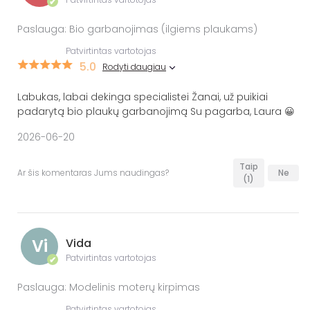
✔
Paslauga: Bio garbanojimas (ilgiems plaukams)
Patvirtintas vartotojas
5.0
Rodyti daugiau
Labukas, labai dekinga specialistei Žanai, už puikiai
padarytą bio plaukų garbanojimą Su pagarba, Laura 😀
2026-06-20
Taip
Ar šis komentaras Jums naudingas?
Ne
(1)
Vi
Vida
Patvirtintas vartotojas
✔
Paslauga: Modelinis moterų kirpimas
Patvirtintas vartotojas