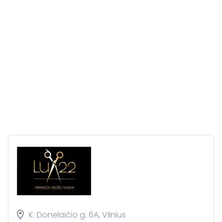
K. Donelaičio g. 6A, Vilnius