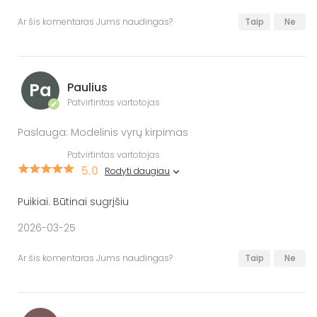
Ar šis komentaras Jums naudingas?
Taip
Ne
Pa
Paulius
Patvirtintas vartotojas
✔
Paslauga: Modelinis vyrų kirpimas
Patvirtintas vartotojas
5.0
Rodyti daugiau
Puikiai. Būtinai sugrįšiu
2026-03-25
Ar šis komentaras Jums naudingas?
Taip
Ne