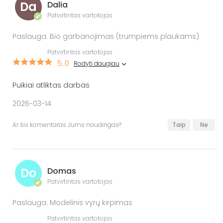
Da
Dalia
Patvirtintas vartotojas
✔
Paslauga: Bio garbanojimas (trumpiems plaukams)
Patvirtintas vartotojas
5.0
Rodyti daugiau
Puikiai atliktas darbas
2026-03-14
Ar šis komentaras Jums naudingas?
Taip
Ne
Do
Domas
Patvirtintas vartotojas
✔
Paslauga: Modelinis vyrų kirpimas
Patvirtintas vartotojas