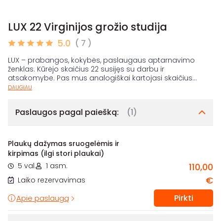
LUX 22 Virginijos grožio studija
5.0
( 7 )
LUX – prabangos, kokybės, paslaugaus aptarnavimo
ženklas. Kūrėjo skaičius 22 susijęs su darbu ir
atsakomybe. Pas mus analogiškai kartojasi skaičius
...
DAUGIAU
Paslaugos pagal paiešką:
(1)
Plaukų dažymas sruogelėmis ir
kirpimas (ilgi stori plaukai)
5 val.
1 asm.
110,00
€
Laiko rezervavimas
Pirkti
Apie paslaugą