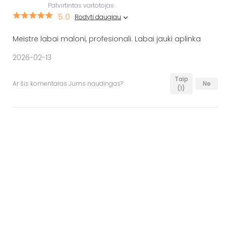
Patvirtintas vartotojas
5.0
Rodyti daugiau
Meistrė labai maloni, profesionali. Labai jauki aplinka
2026-02-13
Taip
Ar šis komentaras Jums naudingas?
Ne
(1)