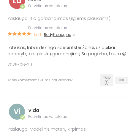
La
Patvirtintas vartotojas
✔
Paslauga: Bio garbanojimas (ilgiems plaukams)
Patvirtintas vartotojas
5.0
Rodyti daugiau
Labukas, labai dekinga specialistei Žanai, už puikiai
padarytą bio plaukų garbanojimą Su pagarba, Laura 😀
2026-06-20
Taip
Ar šis komentaras Jums naudingas?
Ne
(1)
Vi
Vida
Patvirtintas vartotojas
✔
Paslauga: Modelinis moterų kirpimas