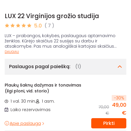
LUX 22 Virginijos grožio studija
5.0
( 7 )
LUX – prabangos, kokybės, paslaugaus aptarnavimo
ženklas. Kūrėjo skaičius 22 susijęs su darbu ir
atsakomybe. Pas mus analogiškai kartojasi skaičius
...
DAUGIAU
Paslaugos pagal paiešką:
(1)
Plaukų šaknų dažymas ir tonavimas
(ilgi ploni, vid. storio)
-
30
%
1 val. 30 min.
1 asm.
49,00
70,00
Laiko rezervavimas
€
€
Pirkti
Apie paslaugą