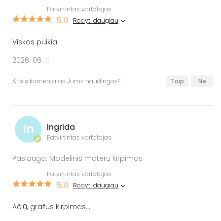
Patvirtintas vartotojas
5.0
Rodyti daugiau
Viskas puikiai
2026-06-11
Ar šis komentaras Jums naudingas?
Taip
Ne
In
Ingrida
Patvirtintas vartotojas
✔
Paslauga: Modelinis moterų kirpimas
Patvirtintas vartotojas
5.0
Rodyti daugiau
Ačiū, gražus kirpimas...