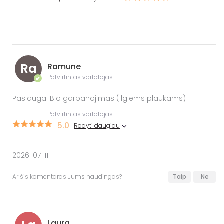
Ra
Ramune
Patvirtintas vartotojas
✔
Paslauga: Bio garbanojimas (ilgiems plaukams)
Patvirtintas vartotojas
5.0
Rodyti daugiau
2026-07-11
Ar šis komentaras Jums naudingas?
Taip
Ne
Laura