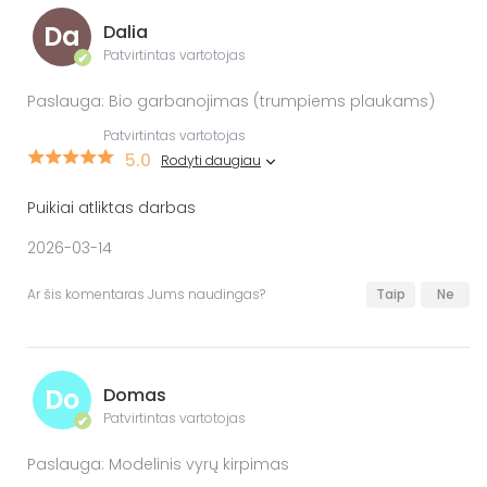
Da
Dalia
Patvirtintas vartotojas
✔
Paslauga: Bio garbanojimas (trumpiems plaukams)
Patvirtintas vartotojas
5.0
Rodyti daugiau
Puikiai atliktas darbas
2026-03-14
Ar šis komentaras Jums naudingas?
Taip
Ne
Do
Domas
Patvirtintas vartotojas
✔
Paslauga: Modelinis vyrų kirpimas