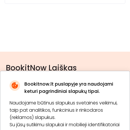
BookitNow Laiškas
Bookitnow.lt puslapyje yra naudojami
keturi pagrindiniai slapukų tipai.
Naudojame būtinus slapukus svetainės veikimui,
* Susipažinau su
privatumo politika
taip pat analitikos, funkcinius ir rinkodaros
(reklamos) slapukus.
Su jūsų sutikimu slapukai ir mobilieji identifikatoriai
Prenumeruoti