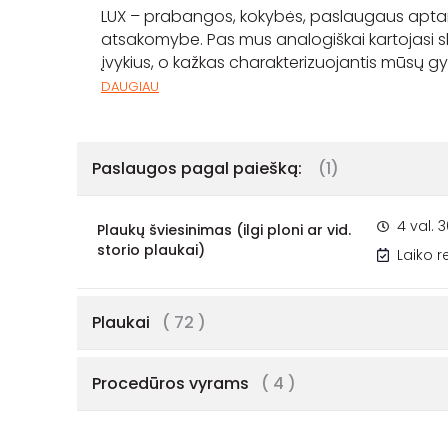
LUX – prabangos, kokybės, paslaugaus aptarna
atsakomybe. Pas mus analogiškai kartojasi skai
įvykius, o kažkas charakterizuojantis mūsų gy
DAUGIAU
Paslaugos pagal paiešką:
(1)
4 val. 
Plaukų šviesinimas (ilgi ploni ar vid.
storio plaukai)
Laiko 
Plaukai
( 72 )
Procedūros vyrams
( 4 )