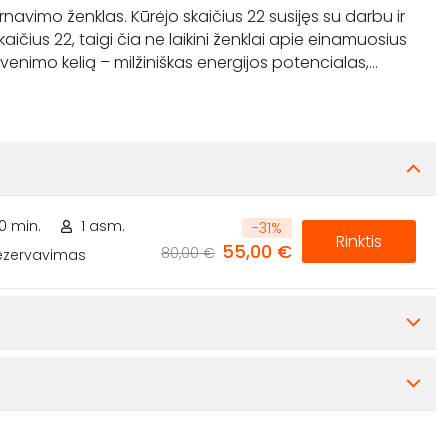
vimo ženklas. Kūrėjo skaičius 22 susijęs su darbu ir
čius 22, taigi čia ne laikini ženklai apie einamuosius
venimo kelią – milžiniškas energijos potencialas,
...
30 min.
1 asm.
-
31
%
Rinktis
55,00 €
80,00 €
rezervavimas