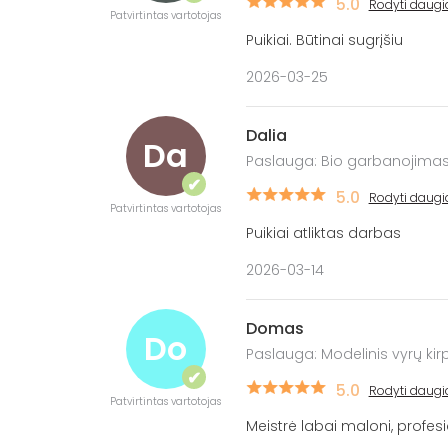
5.0
Rodyti daugi
Patvirtintas vartotojas
Puikiai. Būtinai sugrįšiu
2026-03-25
Dalia
Da
Paslauga: Bio garbanojima
✔
5.0
Rodyti daugi
Patvirtintas vartotojas
Puikiai atliktas darbas
2026-03-14
Domas
Do
Paslauga: Modelinis vyrų ki
✔
5.0
Rodyti daugi
Patvirtintas vartotojas
Meistrė labai maloni, profesi