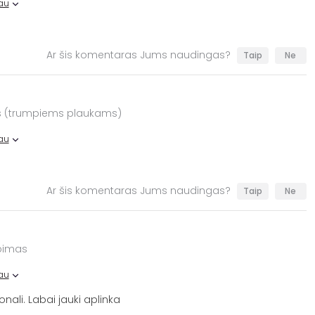
au
Ar šis komentaras Jums naudingas?
Taip
Ne
s (trumpiems plaukams)
au
Ar šis komentaras Jums naudingas?
Taip
Ne
rpimas
au
onali. Labai jauki aplinka