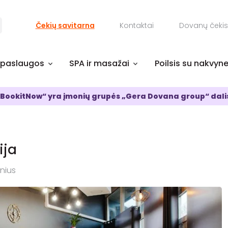
Čekių savitarna
Kontaktai
Dovanų čekis
 paslaugos
SPA ir masažai
Poilsis su nakvyn
BookitNow“ yra įmonių grupės „Gera Dovana group“ dali
ija
lnius