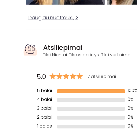
Daugiau nuotraukų >
Atsiliepimai
Tikri klientai. Tikros patirtys. Tikri vertinimai
5.0
7 atsiliepimai
5 balai
100
4 balai
0%
3 balai
0%
2 balai
0%
1 balas
0%