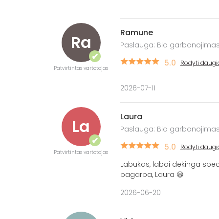
Ramune
Ra
Paslauga: Bio garbanojimas
✔
5.0
Rodyti daugi
Patvirtintas vartotojas
2026-07-11
Laura
La
Paslauga: Bio garbanojimas
✔
5.0
Rodyti daugi
Patvirtintas vartotojas
Labukas, labai dekinga speci
pagarba, Laura 😀
2026-06-20