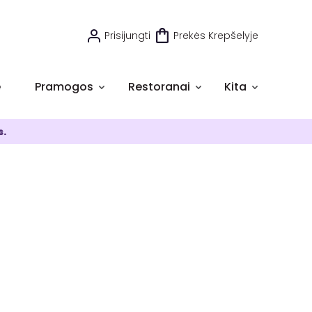
Prisijungti
Prekės Krepšelyje
e
Pramogos
Restoranai
Kita
s.