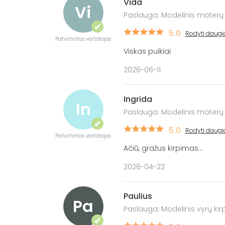
Vida
Vi
Paslauga: Modelinis moterų
✔
5.0
Rodyti daugi
Patvirtintas vartotojas
Viskas puikiai
2026-06-11
Ingrida
In
Paslauga: Modelinis moterų
✔
5.0
Rodyti daugi
Patvirtintas vartotojas
Ačiū, gražus kirpimas...
2026-04-22
Paulius
Pa
Paslauga: Modelinis vyrų ki
✔