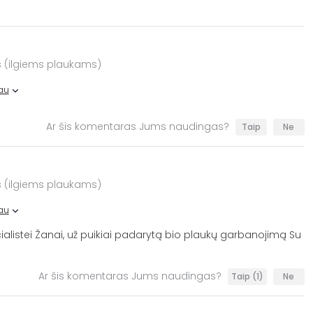
 (ilgiems plaukams)
au
Ar šis komentaras Jums naudingas?
Taip
Ne
 (ilgiems plaukams)
au
alistei Žanai, už puikiai padarytą bio plaukų garbanojimą Su
Ar šis komentaras Jums naudingas?
Taip
(1)
Ne