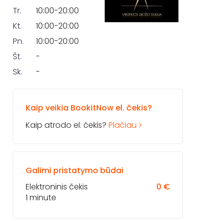
Tr.
10:00-20:00
Kt.
10:00-20:00
Pn.
10:00-20:00
Št.
-
Sk.
-
Kaip veikia BookitNow el. čekis?
Kaip atrodo el. čekis?
Plačiau
Galimi pristatymo būdai
Elektroninis čekis
0 €
1 minutė