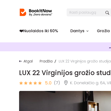
❤️️Nuolaidos iki 60%
Dantys
Grožio
„
Atgal
Pradžia
LUX 22 Virginijos grožio studija
LUX 22 Virginijos grožio stud
5.0
(7)
K. Donelaičio g. 6A, Vi