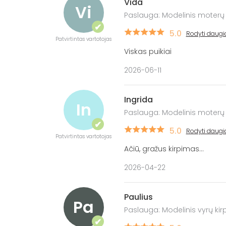
Vida
Vi
Paslauga: Modelinis moterų
✔
5.0
Rodyti daugi
Patvirtintas vartotojas
Viskas puikiai
2026-06-11
Ingrida
In
Paslauga: Modelinis moterų
✔
5.0
Rodyti daugi
Patvirtintas vartotojas
Ačiū, gražus kirpimas...
2026-04-22
Paulius
Pa
Paslauga: Modelinis vyrų ki
✔