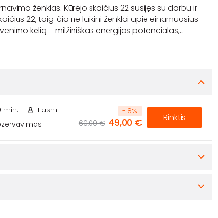
vimo ženklas. Kūrėjo skaičius 22 susijęs su darbu ir
čius 22, taigi čia ne laikini ženklai apie einamuosius
venimo kelią – milžiniškas energijos potencialas,
...
0 min.
1 asm.
-
18
%
Rinktis
49,00 €
60,00 €
rezervavimas