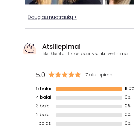
Daugiau nuotraukų >
Atsiliepimai
Tikri klientai. Tikros patirtys. Tikri vertinimai
5.0
7 atsiliepimai
5 balai
100
4 balai
0%
3 balai
0%
2 balai
0%
1 balas
0%