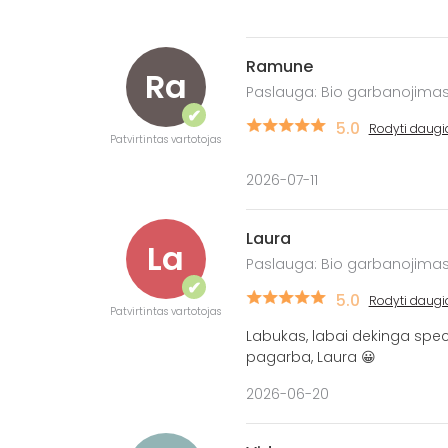
Ramune
Ra
Paslauga: Bio garbanojimas
✔
5.0
Rodyti daugi
Patvirtintas vartotojas
2026-07-11
Laura
La
Paslauga: Bio garbanojimas
✔
5.0
Rodyti daugi
Patvirtintas vartotojas
Labukas, labai dekinga speci
pagarba, Laura 😀
2026-06-20