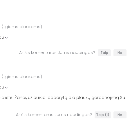
 (ilgiems plaukams)
au
Ar šis komentaras Jums naudingas?
Taip
Ne
 (ilgiems plaukams)
au
alistei Žanai, už puikiai padarytą bio plaukų garbanojimą Su
Ar šis komentaras Jums naudingas?
Taip
(1)
Ne