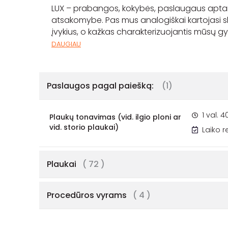
LUX – prabangos, kokybės, paslaugaus aptarna
atsakomybe. Pas mus analogiškai kartojasi skai
įvykius, o kažkas charakterizuojantis mūsų gy
DAUGIAU
Paslaugos pagal paiešką:
(1)
1 val. 4
Plaukų tonavimas (vid. ilgio ploni ar
vid. storio plaukai)
Laiko 
Plaukai
( 72 )
Procedūros vyrams
( 4 )