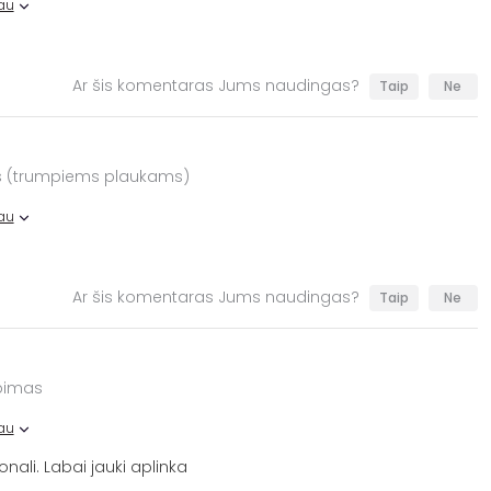
au
Ar šis komentaras Jums naudingas?
Taip
Ne
s (trumpiems plaukams)
au
Ar šis komentaras Jums naudingas?
Taip
Ne
rpimas
au
onali. Labai jauki aplinka