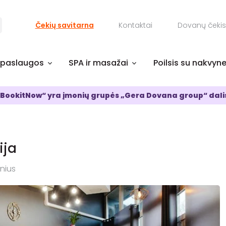
Čekių savitarna
Kontaktai
Dovanų čekis
 paslaugos
SPA ir masažai
Poilsis su nakvyn
BookitNow“ yra įmonių grupės „Gera Dovana group“ dali
ija
lnius