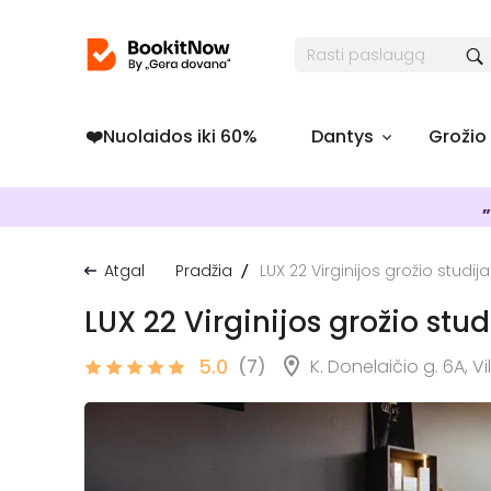
❤️️Nuolaidos iki 60%
Dantys
Grožio
„
Atgal
Pradžia
LUX 22 Virginijos grožio studija
LUX 22 Virginijos grožio stud
5.0
(7)
K. Donelaičio g. 6A, Vi