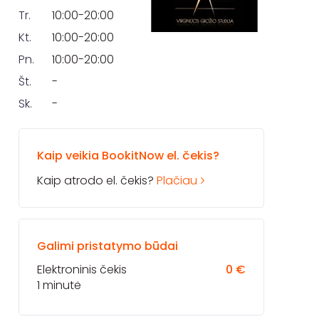
Tr.
10:00-20:00
Kt.
10:00-20:00
Pn.
10:00-20:00
Št.
-
Sk.
-
Kaip veikia BookitNow el. čekis?
Kaip atrodo el. čekis?
Plačiau
Galimi pristatymo būdai
Elektroninis čekis
0 €
1 minutė