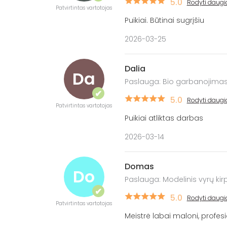
5.0
Rodyti daugi
Patvirtintas vartotojas
Puikiai. Būtinai sugrįšiu
2026-03-25
Dalia
Da
Paslauga: Bio garbanojima
✔
5.0
Rodyti daugi
Patvirtintas vartotojas
Puikiai atliktas darbas
2026-03-14
Domas
Do
Paslauga: Modelinis vyrų ki
✔
5.0
Rodyti daugi
Patvirtintas vartotojas
Meistrė labai maloni, profesi