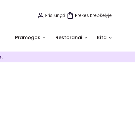
Prisijungti
Prekės Krepšelyje
e
Pramogos
Restoranai
Kita
s.