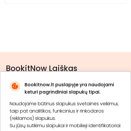
BookitNow Laiškas
Bookitnow.lt puslapyje yra naudojami
keturi pagrindiniai slapukų tipai.
Naudojame būtinus slapukus svetainės veikimui,
* Susipažinau su
privatumo politika
taip pat analitikos, funkcinius ir rinkodaros
(reklamos) slapukus.
Su jūsų sutikimu slapukai ir mobilieji identifikatoriai
Prenumeruoti