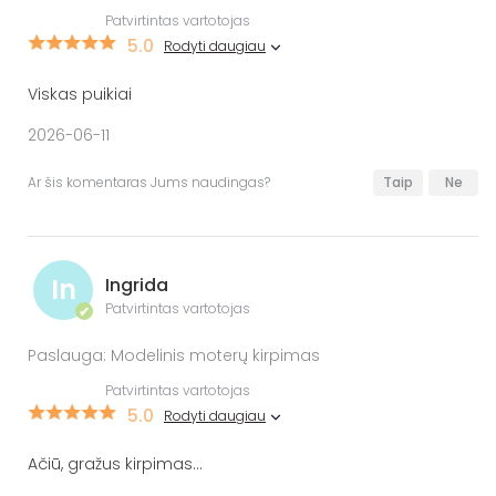
Patvirtintas vartotojas
5.0
Rodyti daugiau
Viskas puikiai
2026-06-11
Ar šis komentaras Jums naudingas?
Taip
Ne
In
Ingrida
Patvirtintas vartotojas
✔
Paslauga: Modelinis moterų kirpimas
Patvirtintas vartotojas
5.0
Rodyti daugiau
Ačiū, gražus kirpimas...