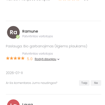
Ra
Ramune
Patvirtintas vartotojas
✔
Paslauga: Bio garbanojimas (ilgiems plaukams)
Patvirtintas vartotojas
5.0
Rodyti daugiau
2026-07-11
Ar šis komentaras Jums naudingas?
Taip
Ne
Laura