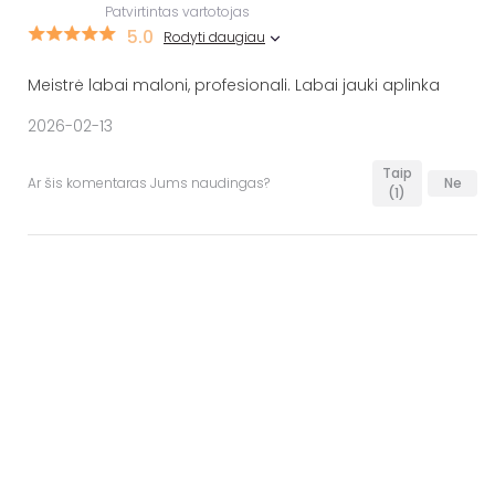
Patvirtintas vartotojas
5.0
Rodyti daugiau
Meistrė labai maloni, profesionali. Labai jauki aplinka
2026-02-13
Taip
Ar šis komentaras Jums naudingas?
Ne
(1)