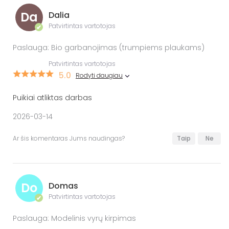
Da
Dalia
Patvirtintas vartotojas
✔
Paslauga: Bio garbanojimas (trumpiems plaukams)
Patvirtintas vartotojas
5.0
Rodyti daugiau
Puikiai atliktas darbas
2026-03-14
Ar šis komentaras Jums naudingas?
Taip
Ne
Do
Domas
Patvirtintas vartotojas
✔
Paslauga: Modelinis vyrų kirpimas