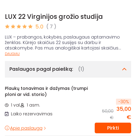
LUX 22 Virginijos grožio studija
5.0
( 7 )
LUX – prabangos, kokybės, paslaugaus aptarnavimo
ženklas. Kūrėjo skaičius 22 susijęs su darbu ir
atsakomybe. Pas mus analogiškai kartojasi skaičius
...
DAUGIAU
Paslaugos pagal paiešką:
(1)
Plaukų tonavimas ir dažymas (trumpi
ploni ar vid. storio)
-
30
%
1 val.
1 asm.
35,00
50,00
Laiko rezervavimas
€
€
Pirkti
Apie paslaugą