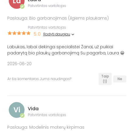
La
Patvirtintas vartotojas
✔
Paslauga: Bio garbanojimas (ilgiems plaukams)
Patvirtintas vartotojas
5.0
Rodyti daugiau
Labukas, labai dekinga specialistei Žanai, už puikiai
padarytą bio plaukų garbanojimą Su pagarba, Laura 😀
2026-06-20
Taip
Ar šis komentaras Jums naudingas?
Ne
(1)
Vi
Vida
Patvirtintas vartotojas
✔
Paslauga: Modelinis moterų kirpimas