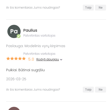
Ar šis komentaras Jums naudingas?
Taip
Ne
Pa
Paulius
Patvirtintas vartotojas
✔
Paslauga: Modelinis vyrų kirpimas
Patvirtintas vartotojas
5.0
Rodyti daugiau
Puikiai. Būtinai sugrįšiu
2026-03-25
Ar šis komentaras Jums naudingas?
Taip
Ne