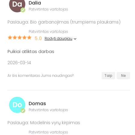
Da
Dalia
Patvirtintas vartotojas
✔
Paslauga: Bio garbanojimas (trumpiems plaukams)
Patvirtintas vartotojas
5.0
Rodyti daugiau
Puikiai atliktas darbas
2026-03-14
Ar šis komentaras Jums naudingas?
Taip
Ne
Do
Domas
Patvirtintas vartotojas
✔
Paslauga: Modelinis vyrų kirpimas
Patvirtintas vartotojas