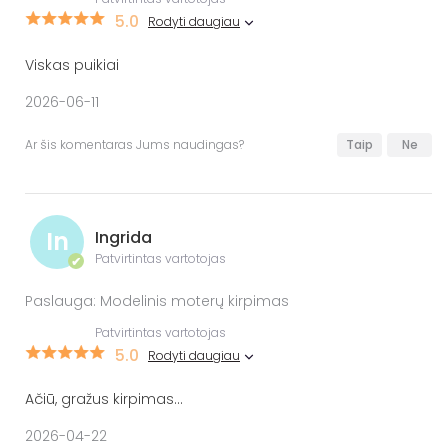
5.0
Rodyti daugiau
Viskas puikiai
2026-06-11
Ar šis komentaras Jums naudingas?
Taip
Ne
In
Ingrida
Patvirtintas vartotojas
✔
Paslauga: Modelinis moterų kirpimas
Patvirtintas vartotojas
5.0
Rodyti daugiau
Ačiū, gražus kirpimas...
2026-04-22