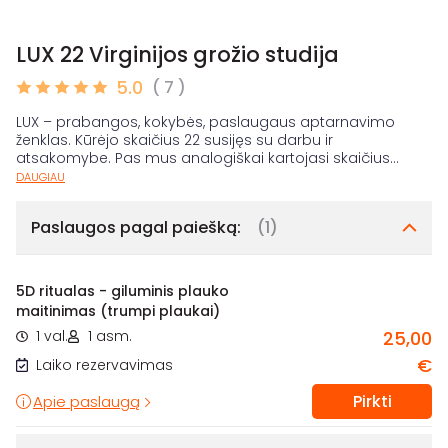
LUX 22 Virginijos grožio studija
5.0
( 7 )
LUX – prabangos, kokybės, paslaugaus aptarnavimo
ženklas. Kūrėjo skaičius 22 susijęs su darbu ir
atsakomybe. Pas mus analogiškai kartojasi skaičius
...
DAUGIAU
Paslaugos pagal paiešką:
(1)
5D ritualas - giluminis plauko
maitinimas (trumpi plaukai)
1 val.
1 asm.
25,00
€
Laiko rezervavimas
Pirkti
Apie paslaugą