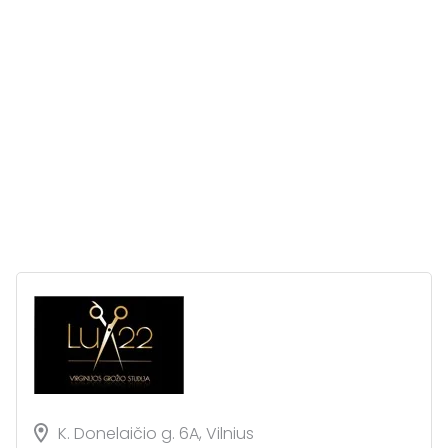
K. Donelaičio g. 6A, Vilnius