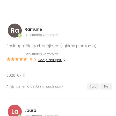
Ra
Ramune
Patvirtintas vartotojas
✔
Paslauga: Bio garbanojimas (ilgiems plaukams)
Patvirtintas vartotojas
5.0
Rodyti daugiau
2026-07-11
Ar šis komentaras Jums naudingas?
Taip
Ne
La
Laura
Patvirtintas vartotojas