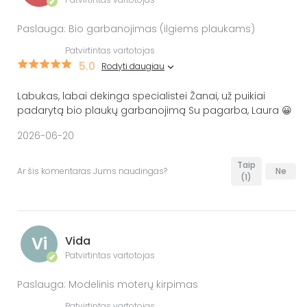
✔
Paslauga: Bio garbanojimas (ilgiems plaukams)
Patvirtintas vartotojas
5.0
Rodyti daugiau
Labukas, labai dekinga specialistei Žanai, už puikiai
padarytą bio plaukų garbanojimą Su pagarba, Laura 😀
2026-06-20
Taip
Ar šis komentaras Jums naudingas?
Ne
(1)
Vi
Vida
Patvirtintas vartotojas
✔
Paslauga: Modelinis moterų kirpimas
Patvirtintas vartotojas