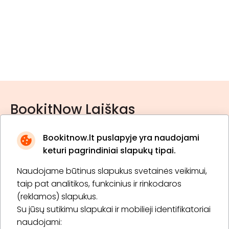
BookitNow Laiškas
Bookitnow.lt puslapyje yra naudojami
keturi pagrindiniai slapukų tipai.
Naudojame būtinus slapukus svetainės veikimui,
* Susipažinau su
privatumo politika
taip pat analitikos, funkcinius ir rinkodaros
(reklamos) slapukus.
Su jūsų sutikimu slapukai ir mobilieji identifikatoriai
Prenumeruoti
naudojami: