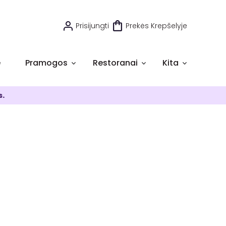
Prisijungti
Prekės Krepšelyje
e
Pramogos
Restoranai
Kita
s.