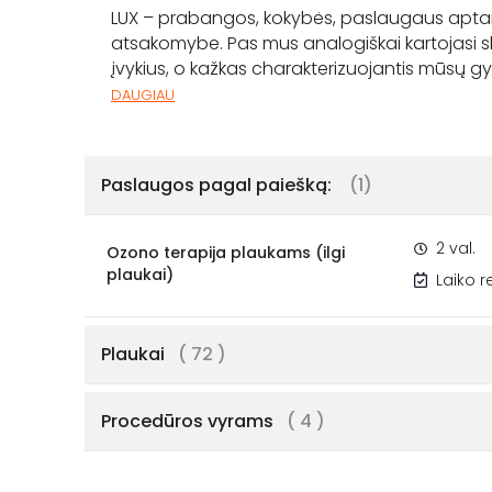
LUX – prabangos, kokybės, paslaugaus aptarna
atsakomybe. Pas mus analogiškai kartojasi skai
įvykius, o kažkas charakterizuojantis mūsų gy
DAUGIAU
Paslaugos pagal paiešką:
(1)
2 val.
Ozono terapija plaukams (ilgi
plaukai)
Laiko 
Plaukai
( 72 )
Procedūros vyrams
( 4 )