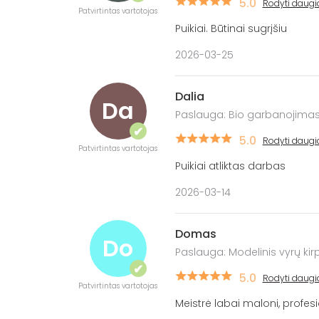
5.0
Rodyti daugi
Patvirtintas vartotojas
Puikiai. Būtinai sugrįšiu
2026-03-25
Dalia
Da
Paslauga: Bio garbanojima
✔
5.0
Rodyti daugi
Patvirtintas vartotojas
Puikiai atliktas darbas
2026-03-14
Domas
Do
Paslauga: Modelinis vyrų ki
✔
5.0
Rodyti daugi
Patvirtintas vartotojas
Meistrė labai maloni, profesi