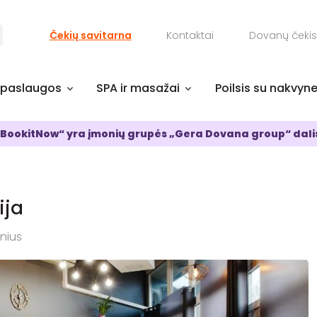
Čekių savitarna
Kontaktai
Dovanų čekis
 paslaugos
SPA ir masažai
Poilsis su nakvyn
BookitNow“ yra įmonių grupės „Gera Dovana group“ dali
ija
lnius