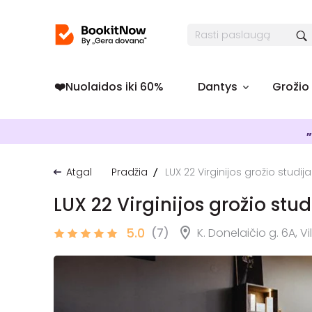
❤️️Nuolaidos iki 60%
Dantys
Grožio
„
Atgal
Pradžia
LUX 22 Virginijos grožio studija
LUX 22 Virginijos grožio stud
5.0
(7)
K. Donelaičio g. 6A, Vi