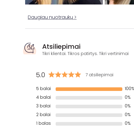
Daugiau nuotraukų >
Atsiliepimai
Tikri klientai. Tikros patirtys. Tikri vertinimai
5.0
7 atsiliepimai
5 balai
100
4 balai
0%
3 balai
0%
2 balai
0%
1 balas
0%