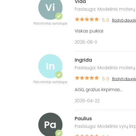
Vida
Vi
Paslauga: Modelinis moterų
✔
5.0
Rodyti daugi
Patvirtintas vartotojas
Viskas puikiai
2026-06-11
Ingrida
In
Paslauga: Modelinis moterų
✔
5.0
Rodyti daugi
Patvirtintas vartotojas
Ačiū, gražus kirpimas...
2026-04-22
Paulius
Pa
Paslauga: Modelinis vyrų ki
✔