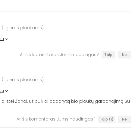
 (ilgiems plaukams)
au
Ar šis komentaras Jums naudingas?
Taip
Ne
 (ilgiems plaukams)
au
alistei Žanai, už puikiai padarytą bio plaukų garbanojimą Su
Ar šis komentaras Jums naudingas?
Taip
(1)
Ne