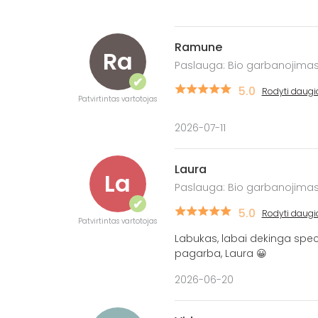
Ramune
Ra
Paslauga: Bio garbanojimas
✔
5.0
Rodyti daugi
Patvirtintas vartotojas
2026-07-11
Laura
La
Paslauga: Bio garbanojimas
✔
5.0
Rodyti daugi
Patvirtintas vartotojas
Labukas, labai dekinga speci
pagarba, Laura 😀
2026-06-20