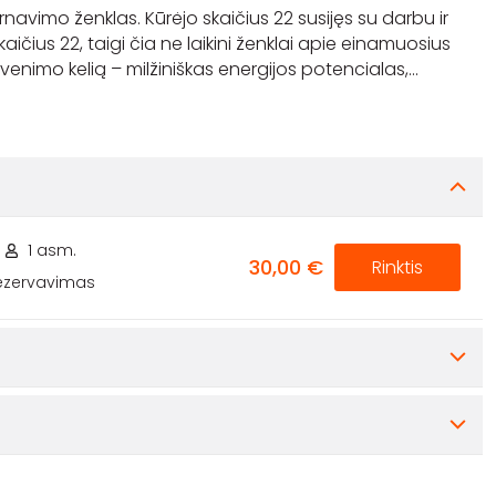
vimo ženklas. Kūrėjo skaičius 22 susijęs su darbu ir
čius 22, taigi čia ne laikini ženklai apie einamuosius
venimo kelią – milžiniškas energijos potencialas,
...
1 asm.
30,00 €
Rinktis
rezervavimas