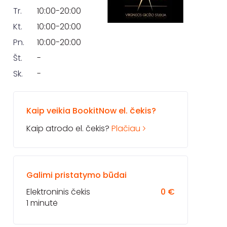
Tr.
10:00-20:00
Kt.
10:00-20:00
Pn.
10:00-20:00
Št.
-
Sk.
-
Kaip veikia BookitNow el. čekis?
Kaip atrodo el. čekis?
Plačiau
Galimi pristatymo būdai
Elektroninis čekis
0 €
1 minutė