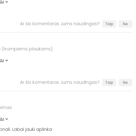
au
Ar šis komentaras Jums naudingas?
Taip
Ne
s (trumpiems plaukams)
au
Ar šis komentaras Jums naudingas?
Taip
Ne
rpimas
au
onali. Labai jauki aplinka