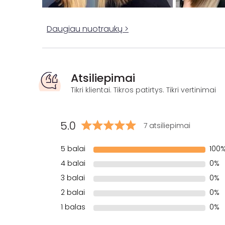
Daugiau nuotraukų >
Atsiliepimai
Tikri klientai. Tikros patirtys. Tikri vertinimai
5.0
7 atsiliepimai
5 balai
100
4 balai
0%
3 balai
0%
2 balai
0%
1 balas
0%