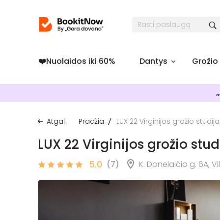
❤️️Nuolaidos iki 60%
Dantys
Grožio
„
Atgal
Pradžia
LUX 22 Virginijos grožio studija
LUX 22 Virginijos grožio stud
5.0
(7)
K. Donelaičio g. 6A, Vi