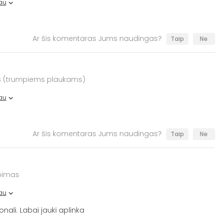
au
Ar šis komentaras Jums naudingas?
Taip
Ne
s (trumpiems plaukams)
au
Ar šis komentaras Jums naudingas?
Taip
Ne
rpimas
au
onali. Labai jauki aplinka