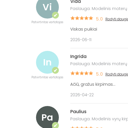
Vida
Vi
Paslauga: Modelinis moterų
✔
5.0
Rodyti daugi
Patvirtintas vartotojas
Viskas puikiai
2026-06-11
Ingrida
In
Paslauga: Modelinis moterų
✔
5.0
Rodyti daugi
Patvirtintas vartotojas
Ačiū, gražus kirpimas...
2026-04-22
Paulius
Pa
Paslauga: Modelinis vyrų ki
✔