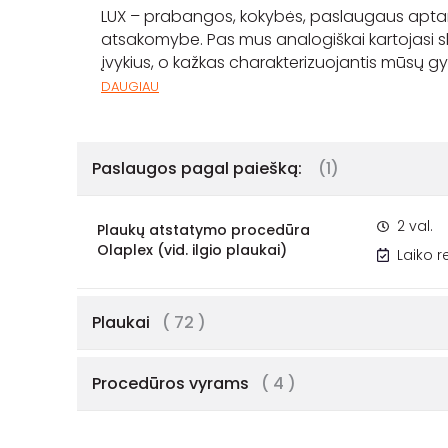
LUX – prabangos, kokybės, paslaugaus aptarna
atsakomybe. Pas mus analogiškai kartojasi skai
įvykius, o kažkas charakterizuojantis mūsų gy
DAUGIAU
Paslaugos pagal paiešką:
(1)
2 val.
Plaukų atstatymo procedūra
Olaplex (vid. ilgio plaukai)
Laiko 
Plaukai
( 72 )
Procedūros vyrams
( 4 )