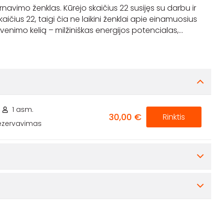
vimo ženklas. Kūrėjo skaičius 22 susijęs su darbu ir
čius 22, taigi čia ne laikini ženklai apie einamuosius
venimo kelią – milžiniškas energijos potencialas,
...
1 asm.
30,00 €
Rinktis
rezervavimas