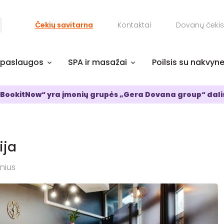
Čekių savitarna
Kontaktai
Dovanų čekis
 paslaugos
SPA ir masažai
Poilsis su nakvyn
BookitNow“ yra įmonių grupės „Gera Dovana group“ dali
ija
lnius