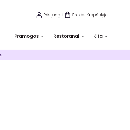
Prisijungti
Prekės Krepšelyje
e
Pramogos
Restoranai
Kita
s.