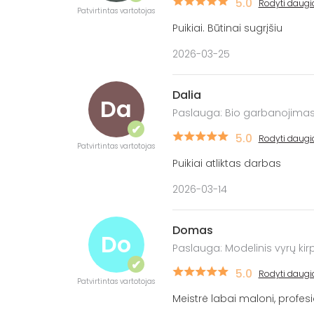
5.0
Rodyti daugi
Patvirtintas vartotojas
Puikiai. Būtinai sugrįšiu
2026-03-25
Dalia
Da
Paslauga: Bio garbanojima
✔
5.0
Rodyti daugi
Patvirtintas vartotojas
Puikiai atliktas darbas
2026-03-14
Domas
Do
Paslauga: Modelinis vyrų ki
✔
5.0
Rodyti daugi
Patvirtintas vartotojas
Meistrė labai maloni, profesi