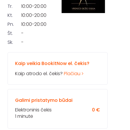
Tr.
10:00-20:00
Kt.
10:00-20:00
Pn.
10:00-20:00
Št.
-
Sk.
-
Kaip veikia BookitNow el. čekis?
Kaip atrodo el. čekis?
Plačiau
Galimi pristatymo būdai
Elektroninis čekis
0 €
1 minutė