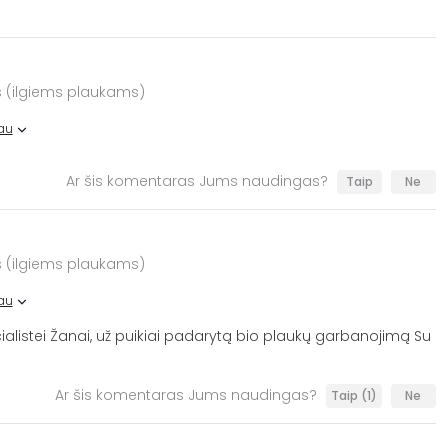
 (ilgiems plaukams)
au
Ar šis komentaras Jums naudingas?
Taip
Ne
 (ilgiems plaukams)
au
alistei Žanai, už puikiai padarytą bio plaukų garbanojimą Su
Ar šis komentaras Jums naudingas?
Taip
(1)
Ne