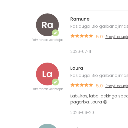
Ramune
Ra
Paslauga: Bio garbanojimas
✔
5.0
Rodyti daugi
Patvirtintas vartotojas
2026-07-11
Laura
La
Paslauga: Bio garbanojimas
✔
5.0
Rodyti daugi
Patvirtintas vartotojas
Labukas, labai dekinga speci
pagarba, Laura 😀
2026-06-20