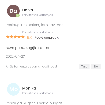
Da
Daiva
Patvirtintas vartotojas
✔
Paslauga: Blakstienų laminavimas
Patvirtintas vartotojas
5.0
Rodyti daugiau
Buvo puiku. Sugrįšiu kartoti
2022-04-27
Ar šis komentaras Jums naudingas?
Taip
Ne
Mo
Monika
Patvirtintas vartotojas
Paslauga: Rūgštinis veido pilingas