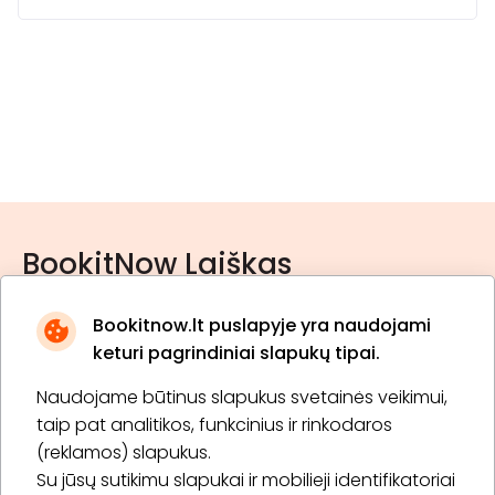
BookitNow Laiškas
Bookitnow.lt puslapyje yra naudojami
keturi pagrindiniai slapukų tipai.
Naudojame būtinus slapukus svetainės veikimui,
* Susipažinau su
privatumo politika
taip pat analitikos, funkcinius ir rinkodaros
(reklamos) slapukus.
Su jūsų sutikimu slapukai ir mobilieji identifikatoriai
Prenumeruoti