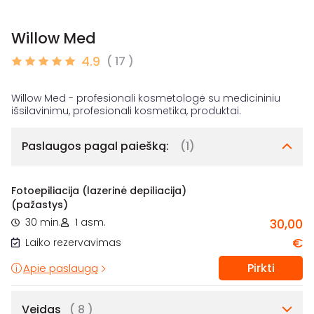
Willow Med
4.9
( 17 )
Willow Med - profesionali kosmetologė su medicininiu
Paslaugos pagal paiešką:
(1)
Fotoepiliacija (lazerinė depiliacija)
(pažastys)
30 min.
1 asm.
30,00
€
Laiko rezervavimas
Pirkti
Apie paslaugą
Veidas
( 8 )