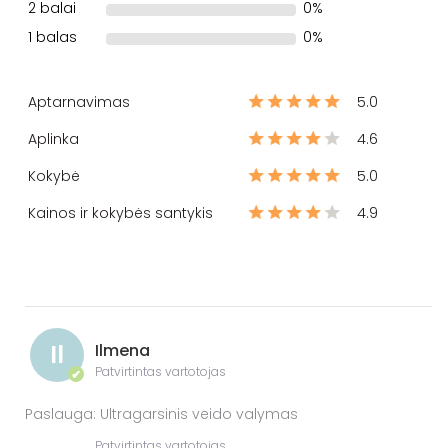
2 balai
0%
1 balas
0%
Aptarnavimas
5.0
Aplinka
4.6
Kokybė
5.0
Kainos ir kokybės santykis
4.9
Il
Ilmena
Patvirtintas vartotojas
✔
Paslauga: Ultragarsinis veido valymas
Patvirtintas vartotojas