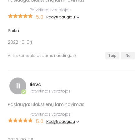
Paslauga: Blakstienų laminavimas
Patvirtintas vartotojas
5.0
Rodyti daugiau
Puiku
2022-10-04
Ar šis komentaras Jums naudingas?
Taip
Ne
Ii
Iieva
Patvirtintas vartotojas
✔
Paslauga: Blakstienų laminavimas
Patvirtintas vartotojas
5.0
Rodyti daugiau