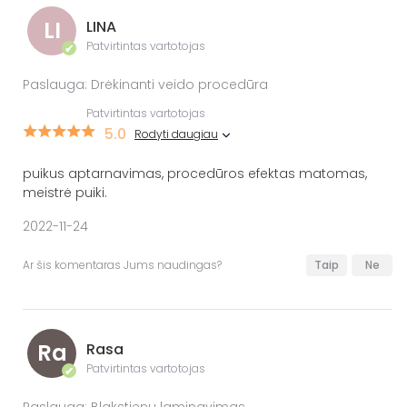
LI
LINA
Patvirtintas vartotojas
✔
Paslauga: Drėkinanti veido procedūra
Patvirtintas vartotojas
5.0
Rodyti daugiau
puikus aptarnavimas, procedūros efektas matomas,
meistrė puiki.
2022-11-24
Ar šis komentaras Jums naudingas?
Taip
Ne
Ra
Rasa
Patvirtintas vartotojas
✔