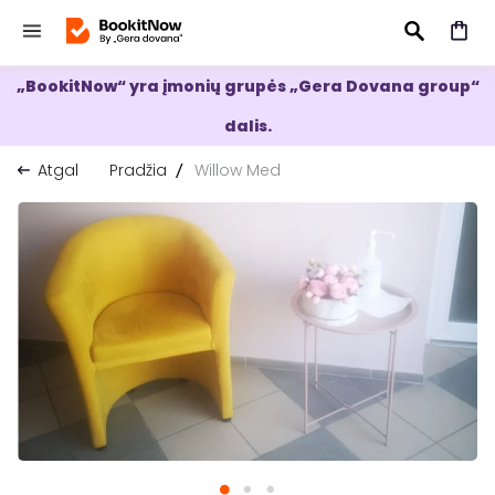
„BookitNow“ yra įmonių grupės „Gera Dovana group“
IEŠKOTI
dalis.
Atgal
Pradžia
Willow Med