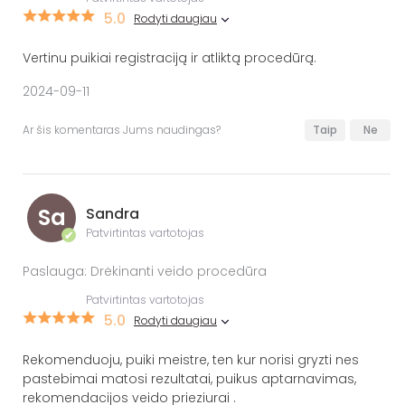
5.0
Rodyti daugiau
Vertinu puikiai registraciją ir atliktą procedūrą.
2024-09-11
Ar šis komentaras Jums naudingas?
Taip
Ne
Sa
Sandra
Patvirtintas vartotojas
✔
Paslauga: Drėkinanti veido procedūra
Patvirtintas vartotojas
5.0
Rodyti daugiau
Rekomenduoju, puiki meistre, ten kur norisi gryzti nes
pastebimai matosi rezultatai, puikus aptarnavimas,
rekomendacijos veido prieziurai .