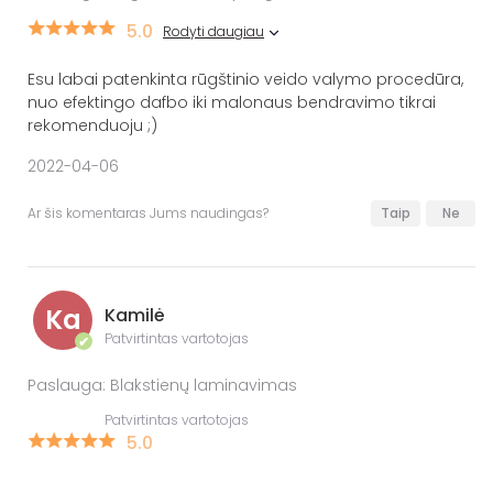
5.0
Rodyti daugiau
Esu labai patenkinta rūgštinio veido valymo procedūra,
nuo efektingo dafbo iki malonaus bendravimo tikrai
rekomenduoju ;)
2022-04-06
Ar šis komentaras Jums naudingas?
Taip
Ne
Ka
Kamilė
Patvirtintas vartotojas
✔
Paslauga: Blakstienų laminavimas
Patvirtintas vartotojas
5.0