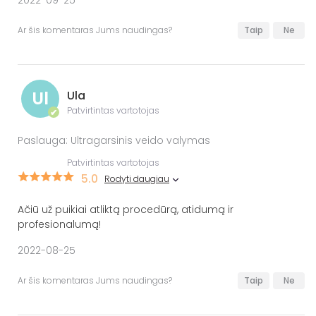
2022-09-25
Ar šis komentaras Jums naudingas?
Taip
Ne
Ul
Ula
Patvirtintas vartotojas
✔
Paslauga: Ultragarsinis veido valymas
Patvirtintas vartotojas
5.0
Rodyti daugiau
Ačiū už puikiai atliktą procedūrą, atidumą ir
profesionalumą!
2022-08-25
Ar šis komentaras Jums naudingas?
Taip
Ne