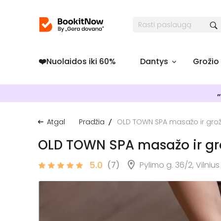
❤️️Nuolaidos iki 60%
Dantys
Grožio
„
Atgal
Pradžia
OLD TOWN SPA masažo ir groži
OLD TOWN SPA masažo ir gro
5.0
(7)
Pylimo g. 36/2, Vilnius