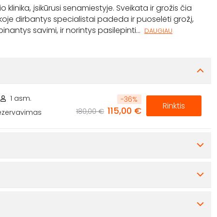
klinika, įsikūrusi senamiestyje. Sveikata ir grožis čia
koje dirbantys specialistai padeda ir puoselėti grožį,
rūpinantys savimi, ir norintys pasilepinti
...
DAUGIAU
1 asm.
-
36
%
Rinktis
115,00 €
180,00 €
rezervavimas