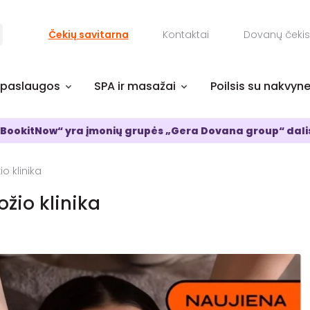
Čekių savitarna
Kontaktai
Dovanų čekis
 paslaugos
SPA ir masažai
Poilsis su nakvyn
BookitNow“ yra įmonių grupės „Gera Dovana group“ dali
o klinika
žio klinika