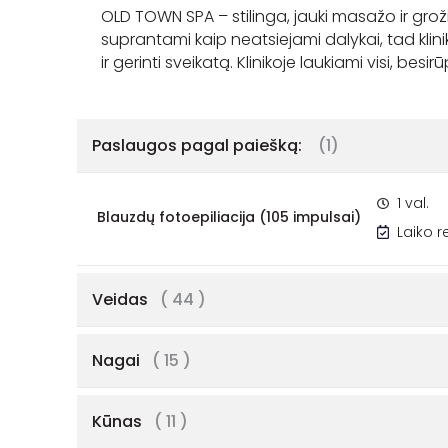
OLD TOWN SPA – stilinga, jauki masažo ir grožio 
suprantami kaip neatsiejami dalykai, tad klini
ir gerinti sveikatą. Klinikoje laukiami visi, besi
Paslaugos pagal paiešką:
(1)
1 val.
Blauzdų fotoepiliacija (105 impulsai)
Laiko 
Veidas
( 44 )
Nagai
( 15 )
Kūnas
( 11 )