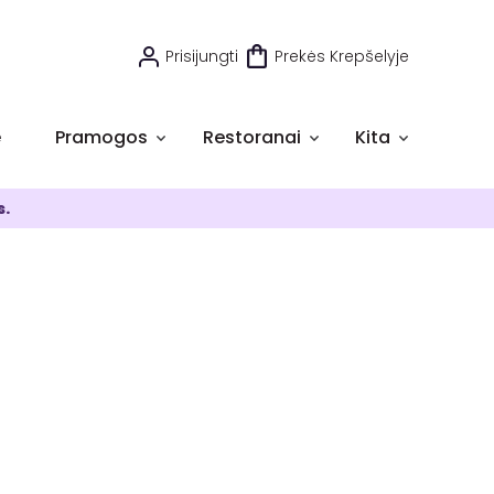
Prisijungti
Prekės Krepšelyje
e
Pramogos
Restoranai
Kita
s.