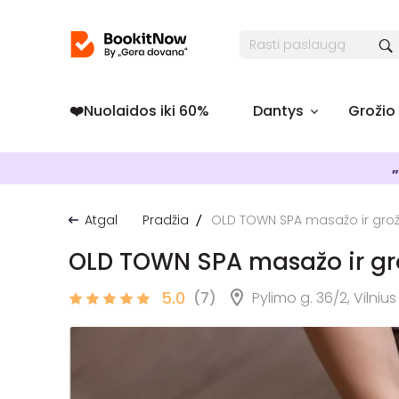
❤️️Nuolaidos iki 60%
Dantys
Grožio
„
Atgal
Pradžia
OLD TOWN SPA masažo ir groži
OLD TOWN SPA masažo ir gro
5.0
(7)
Pylimo g. 36/2, Vilnius