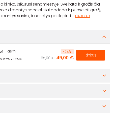
klinika, įsikūrusi senamiestyje. Sveikata ir grožis čia
koje dirbantys specialistai padeda ir puoselėti grožį,
rūpinantys savimi, ir norintys pasilepinti
...
DAUGIAU
1 asm.
-
24
%
Rinktis
49,00 €
65,00 €
rezervavimas