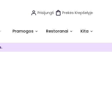
Prisijungti
Prekės Krepšelyje
e
Pramogos
Restoranai
Kita
s.