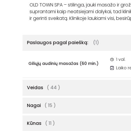
OLD TOWN SPA – stilinga, jauki masažo ir grožio 
suprantami kaip neatsiejami dalykai, tad klini
ir gerinti sveikatą. Klinikoje laukiami visi, besi
Paslaugos pagal paiešką:
(1)
1 val.
Giliųjų audinių masažas (60 min.)
Laiko 
Veidas
( 44 )
Nagai
( 15 )
Kūnas
( 11 )