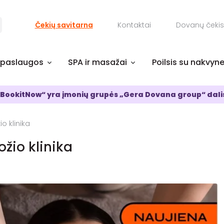
Čekių savitarna
Kontaktai
Dovanų čekis
 paslaugos
SPA ir masažai
Poilsis su nakvyn
BookitNow“ yra įmonių grupės „Gera Dovana group“ dali
o klinika
žio klinika