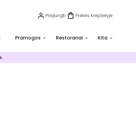
Prisijungti
Prekės Krepšelyje
e
Pramogos
Restoranai
Kita
s.