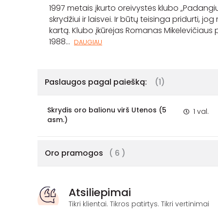
1997 metais įkurto oreivystės klubo „Padangių
skrydžiui ir laisvei. Ir būtų teisinga pridurti,
kartą. Klubo įkūrėjas Romanas Mikelevičiaus
1988
...
DAUGIAU
Paslaugos pagal paiešką:
(1)
Skrydis oro balionu virš Utenos (5
1 val.
asm.)
Oro pramogos
( 6 )
Atsiliepimai
Tikri klientai. Tikros patirtys. Tikri vertinimai