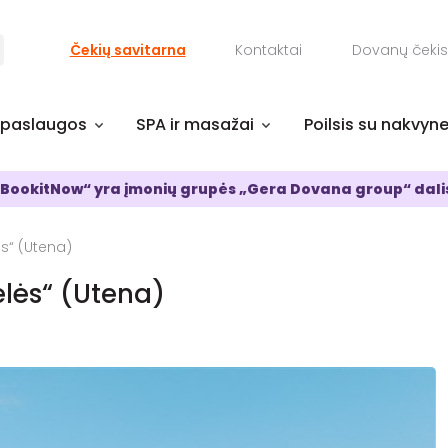
Čekių savitarna
Kontaktai
Dovanų čekis
 paslaugos
SPA ir masažai
Poilsis su nakvyn
BookitNow“ yra įmonių grupės „Gera Dovana group“ dali
s“ (Utena)
ėlės“ (Utena)