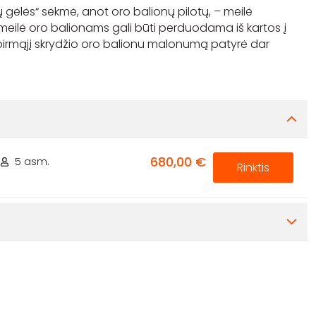
 gėlės“ sėkmė, anot oro balionų pilotų, – meilė
 jog meilė oro balionams gali būti perduodama iš kartos į
 pirmąjį skrydžio oro balionu malonumą patyrė dar
680,00 €
5 asm.
Rinktis