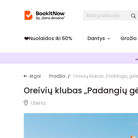
❤️️Nuolaidos iki 60%
Dantys
Grožio
„
Atgal
Pradžia
Oreivių klubas „Padangių gėlė
Oreivių klubas „Padangių g
Utena