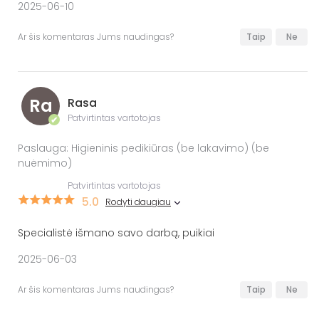
2025-06-10
Ar šis komentaras Jums naudingas?
Taip
Ne
Ra
Rasa
Patvirtintas vartotojas
✔
Paslauga: Higieninis pedikiūras (be lakavimo) (be
nuėmimo)
Patvirtintas vartotojas
5.0
Rodyti daugiau
Specialistė išmano savo darbą, puikiai
2025-06-03
Ar šis komentaras Jums naudingas?
Taip
Ne