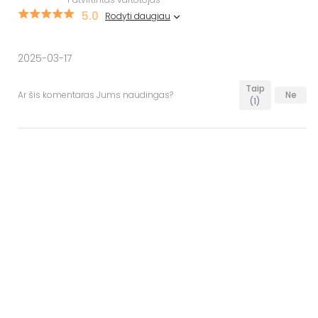
5.0
Rodyti daugiau
2025-03-17
Taip
Ar šis komentaras Jums naudingas?
Ne
(1)