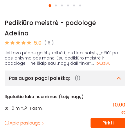
Pedikiūro meistrė - podologė
Adelina
5.0
( 6 )
Jei tavo pėdos galėtų kalbėti, jos tikrai sakytų „ačiū“ po
apsilankymo pas mane. Esu pedikiūro meistrė ir
podologė – ne šiaip sau „nagų dailininkė“,
...
DAUGIAU
Paslaugos pagal paiešką:
(1)
Ilgalaikio lako nuėmimas (kojų nagų)
10,00
10 min.
1 asm.
€
Pirkti
Apie paslaugą