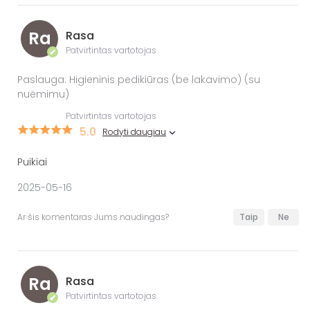
Ra
Rasa
Patvirtintas vartotojas
✔
Paslauga: Higieninis pedikiūras (be lakavimo) (su
nuėmimu)
Patvirtintas vartotojas
5.0
Rodyti daugiau
Puikiai
2025-05-16
Ar šis komentaras Jums naudingas?
Taip
Ne
Ra
Rasa
Patvirtintas vartotojas
✔