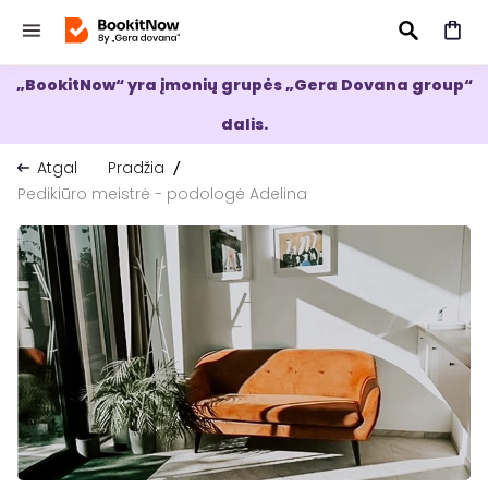
„BookitNow“ yra įmonių grupės „Gera Dovana group“
IEŠKOTI
dalis.
Atgal
Pradžia
Pedikiūro meistrė - podologė Adelina