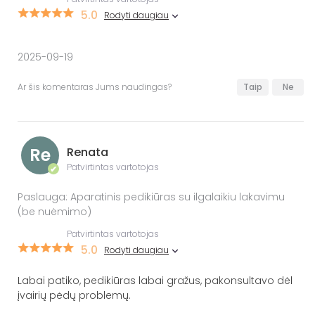
5.0
Rodyti daugiau
2025-09-19
Ar šis komentaras Jums naudingas?
Taip
Ne
Re
Renata
Patvirtintas vartotojas
✔
Paslauga: Aparatinis pedikiūras su ilgalaikiu lakavimu
(be nuėmimo)
Patvirtintas vartotojas
5.0
Rodyti daugiau
Labai patiko, pedikiūras labai gražus, pakonsultavo dėl
įvairių pėdų problemų.