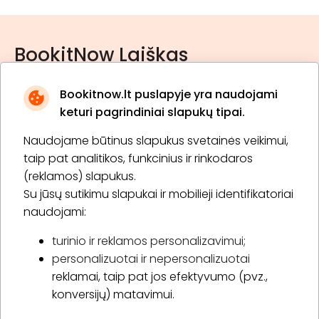
BookitNow Laiškas
Bookitnow.lt puslapyje yra naudojami
keturi pagrindiniai slapukų tipai.
Naudojame būtinus slapukus svetainės veikimui,
* Susipažinau su
privatumo politika
taip pat analitikos, funkcinius ir rinkodaros
(reklamos) slapukus.
Su jūsų sutikimu slapukai ir mobilieji identifikatoriai
Prenumeruoti
naudojami:
turinio ir reklamos personalizavimui;
personalizuotai ir nepersonalizuotai
Apie „BookitNow“
reklamai, taip pat jos efektyvumo (pvz.,
konversijų) matavimui.
Informacija