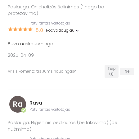
Paslauga: Onicholizės šalinimas (1 nago be
protezavimo)
Patvirtintas vartotojas
5.0
Rodyti daugiau
Buvo neskausminga
2025-04-09
Taip
Ar šis komentaras Jums naudingas?
Ne
(1)
Ra
Rasa
Patvirtintas vartotojas
✔
Paslauga: Higieninis pedikiūras (be lakavimo) (be
nuėmimo)
Patvirtintas vartotojas