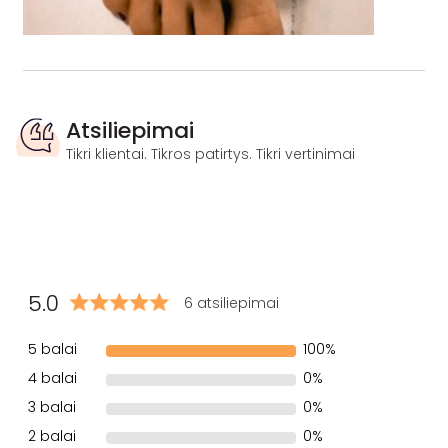
Atsiliepimai
Tikri klientai. Tikros patirtys. Tikri vertinimai
5.0
6 atsiliepimai
5 balai
100%
4 balai
0%
3 balai
0%
2 balai
0%