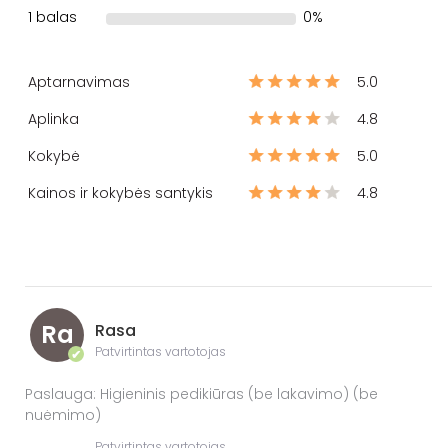
1 balas
0%
Aptarnavimas
5.0
Aplinka
4.8
Kokybė
5.0
Kainos ir kokybės santykis
4.8
Ra
Rasa
Patvirtintas vartotojas
✔
Paslauga: Higieninis pedikiūras (be lakavimo) (be
nuėmimo)
Patvirtintas vartotojas