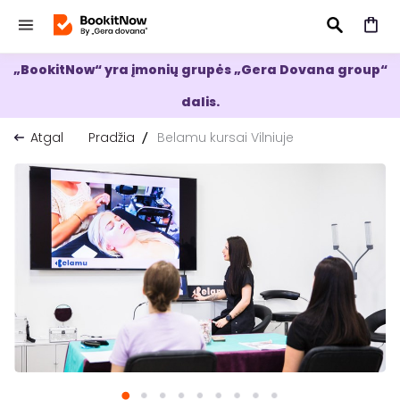
„BookitNow“ yra įmonių grupės „Gera Dovana group“
IEŠKOTI
dalis.
Atgal
Pradžia
Belamu kursai Vilniuje