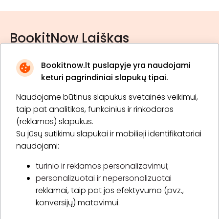
BookitNow Laiškas
Bookitnow.lt puslapyje yra naudojami
keturi pagrindiniai slapukų tipai.
Naudojame būtinus slapukus svetainės veikimui,
* Susipažinau su
privatumo politika
taip pat analitikos, funkcinius ir rinkodaros
(reklamos) slapukus.
Su jūsų sutikimu slapukai ir mobilieji identifikatoriai
Prenumeruoti
naudojami:
turinio ir reklamos personalizavimui;
personalizuotai ir nepersonalizuotai
Apie „BookitNow“
reklamai, taip pat jos efektyvumo (pvz.,
konversijų) matavimui.
Informacija