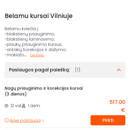
Belamu kursai Vilniuje
Belamu kviečia į:
-blakstienų priauginimo;
-blakstienų laminavimo;
-plaukų priauginimo kursus;
-antakių korekcijos ir dažymo;
-makiažo;
...
DAUGIAU
Paslaugos pagal paiešką:
(1)
Nagų priauginimo ir korekcijos kursai
(3 dienos)
517,00
12 val.
1 asm.
€
Pirkti
Apie paslaugą