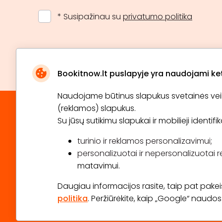
* Susipažinau su
privatumo politika
Bookitnow.lt puslapyje yra naudojami ketu
Naudojame būtinus slapukus svetainės veikim
(reklamos) slapukus.
Su jūsų sutikimu slapukai ir mobilieji identif
turinio ir reklamos personalizavimui;
personalizuotai ir nepersonalizuotai r
matavimui.
Daugiau informacijos rasite, taip pat pakeisti
politika
. Peržiūrėkite, kaip „Google“ naud
2026 © Visos teisės saugomos info@bookitnow.lt, +3