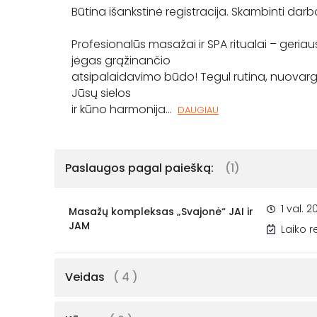
Būtina išankstinė registracija. Skambinti darbo
Profesionalūs masažai ir SPA ritualai – geriau
jėgas grąžinančio
atsipalaidavimo būdo! Tegul rutina, nuovargi
Jūsų sielos
ir kūno harmonija
...
DAUGIAU
Paslaugos pagal paiešką:
(1)
1 val. 2
Masažų kompleksas „Svajonė“ JAI ir
JAM
Laiko 
Veidas
( 4 )