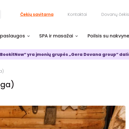
Čekių savitarna
Kontaktai
Dovanų čekis
 paslaugos
SPA ir masažai
Poilsis su nakvyn
BookitNow“ yra įmonių grupės „Gera Dovana group“ dali
a)
nga)