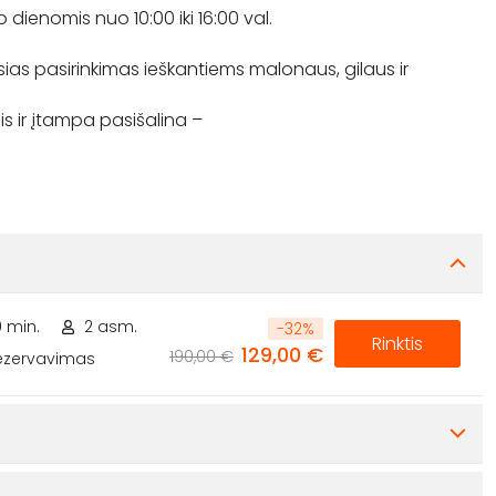
 dienomis nuo 10:00 iki 16:00 val.
sias pasirinkimas ieškantiems malonaus, gilaus ir
s ir įtampa pasišalina –
0 min.
2 asm.
-
32
%
Rinktis
129,00 €
190,00 €
rezervavimas