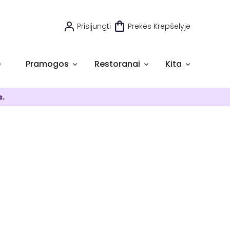
Prisijungti
Prekės Krepšelyje
e
Pramogos
Restoranai
Kita
s.