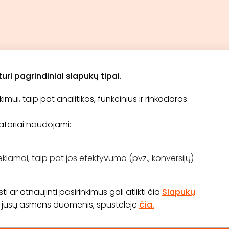
ri pagrindiniai slapukų tipai.
ui, taip pat analitikos, funkcinius ir rinkodaros
Apie „BookitNow“
Informacija
ikatoriai naudojami:
TINKLARAŠTIS
El. čekis
Tapti partneriu
D.U.K
Pirkimo taisyklės
eklamai, taip pat jos efektyvumo (pvz., konversijų)
Kontaktai
Atsiliepimų konkursas
 ar atnaujinti pasirinkimus gali atlikti čia
Slapukų
os jūsų asmens duomenis, spustelėję
čia.
70 645 03 111