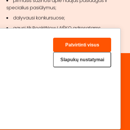
pirmasis sužinosi apie naujas paslaugas ir
specialius pasiūlymus;
dalyvausi konkursuose;
gausi tik BookitNow LAIŠKO adresatams
skirtas akcijas.
Patvirtinti visus
Slapukų nustatymai
„GERA DOVANA“ GRUPĖ
DRAUGAUKIME:
geradovana.lt
superprezenty.pl
lieliskadavana.lv
Privatumo politika
Svetainės medis
|