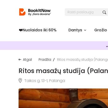
❤️️Nuolaidos iki 60%
Dantys
Grožio
„
Atgal
Pradžia
Ritos masažų studija (Palang
Ritos masažų studija (Pala
Taikos g. 13-1, Palanga