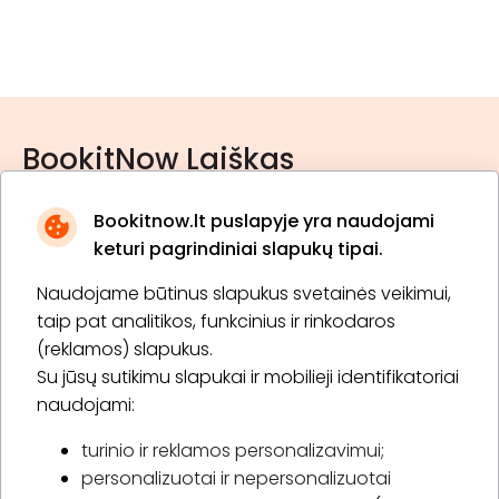
BookitNow Laiškas
Bookitnow.lt puslapyje yra naudojami
keturi pagrindiniai slapukų tipai.
Naudojame būtinus slapukus svetainės veikimui,
* Susipažinau su
privatumo politika
taip pat analitikos, funkcinius ir rinkodaros
(reklamos) slapukus.
Su jūsų sutikimu slapukai ir mobilieji identifikatoriai
Prenumeruoti
naudojami:
turinio ir reklamos personalizavimui;
personalizuotai ir nepersonalizuotai
Apie „BookitNow“