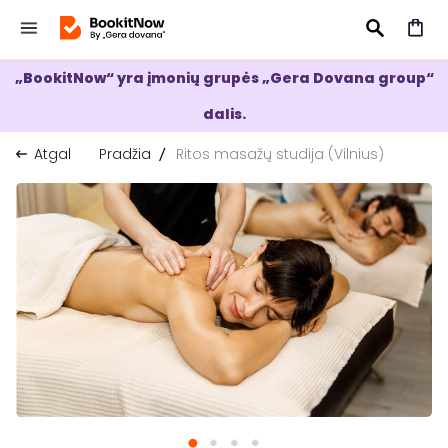
„BookitNow“ yra įmonių grupės „Gera Dovana group“
IEŠKOTI
dalis.
Atgal
Pradžia
Ritos masažų studija (Vilnius)