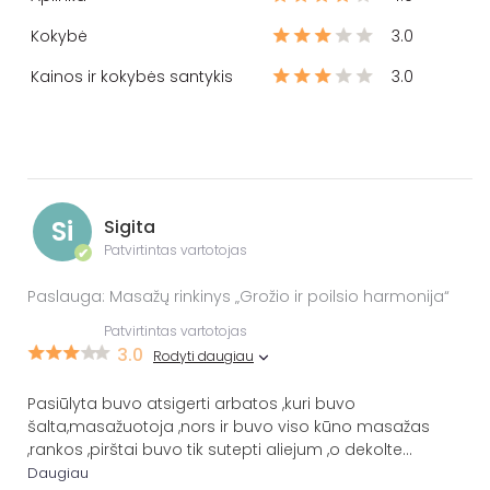
Kokybė
3.0
Kainos ir kokybės santykis
3.0
Si
Sigita
Patvirtintas vartotojas
✔
Paslauga: Masažų rinkinys „Grožio ir poilsio harmonija“
Patvirtintas vartotojas
3.0
Rodyti daugiau
Pasiūlyta buvo atsigerti arbatos ,kuri buvo
šalta,masažuotoja ,nors ir buvo viso kūno masažas
,rankos ,pirštai buvo tik sutepti aliejum ,o dekolte
...
Daugiau