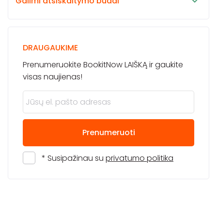
Galimi atsiskaitymo būdai
DRAUGAUKIME
Prenumeruokite BookitNow LAIŠKĄ ir gaukite
visas naujienas!
Prenumeruoti
* Susipažinau su
privatumo politika