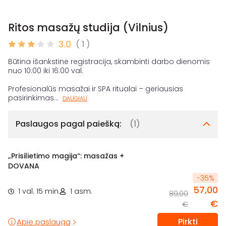
Ritos masažų studija (Vilnius)
3.0
( 1 )
Būtina išankstinė registracija, skambinti darbo dienomis
nuo 10:00 iki 16:00 val.
Profesionalūs masažai ir SPA ritualai – geriausias
pasirinkimas
...
DAUGIAU
Paslaugos pagal paiešką:
(1)
„Prisilietimo magija“: masažas +
DOVANA
-
35
%
57,00
1 val. 15 min.
1 asm.
89,00
€
€
Pirkti
Apie paslaugą