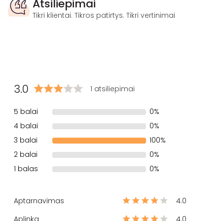
Atsiliepimai
Tikri klientai. Tikros patirtys. Tikri vertinimai
3.0
1 atsiliepimai
5 balai
0%
4 balai
0%
3 balai
100%
2 balai
0%
1 balas
0%
Aptarnavimas
4.0
Aplinka
4.0