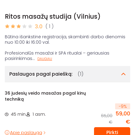
Ritos masažų studija (Vilnius)
3.0
( 1 )
Būtina išankstinė registracija, skambinti darbo dienomis
nuo 10:00 iki 16:00 val.
Profesionalūs masažai ir SPA ritualai – geriausias
pasirinkimas
...
DAUGIAU
Paslaugos pagal paiešką:
(1)
36 judesių veido masažas pagal kinų
techniką
-
9
%
59,00
45 min.
1 asm.
65,00
€
€
Pirkti
Apie paslaugą