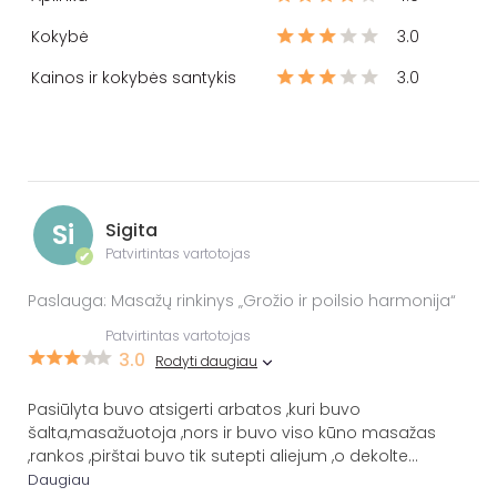
Kokybė
3.0
Kainos ir kokybės santykis
3.0
Si
Sigita
Patvirtintas vartotojas
✔
Paslauga: Masažų rinkinys „Grožio ir poilsio harmonija“
Patvirtintas vartotojas
3.0
Rodyti daugiau
Pasiūlyta buvo atsigerti arbatos ,kuri buvo
šalta,masažuotoja ,nors ir buvo viso kūno masažas
,rankos ,pirštai buvo tik sutepti aliejum ,o dekolte
...
Daugiau