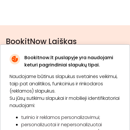
BookitNow Laiškas
Bookitnow.lt puslapyje yra naudojami
keturi pagrindiniai slapukų tipai.
Naudojame būtinus slapukus svetainės veikimui,
* Susipažinau su
privatumo politika
taip pat analitikos, funkcinius ir rinkodaros
(reklamos) slapukus.
Su jūsų sutikimu slapukai ir mobilieji identifikatoriai
Prenumeruoti
naudojami:
turinio ir reklamos personalizavimui;
personalizuotai ir nepersonalizuotai
Apie „BookitNow“