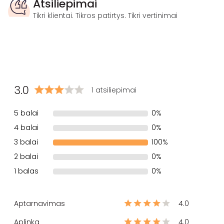
Atsiliepimai
Tikri klientai. Tikros patirtys. Tikri vertinimai
3.0
1 atsiliepimai
5 balai
0%
4 balai
0%
3 balai
100%
2 balai
0%
1 balas
0%
Aptarnavimas
4.0
Aplinka
4.0