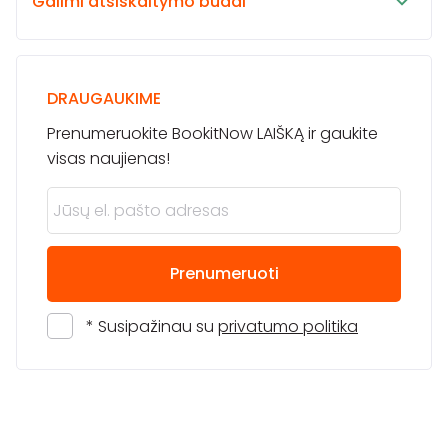
Galimi atsiskaitymo būdai
DRAUGAUKIME
Prenumeruokite BookitNow LAIŠKĄ ir gaukite
visas naujienas!
Prenumeruoti
* Susipažinau su
privatumo politika