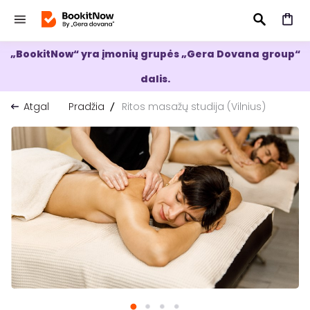
„BookitNow“ yra įmonių grupės „Gera Dovana group“
IEŠKOTI
dalis.
Atgal
Pradžia
Ritos masažų studija (Vilnius)