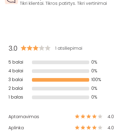
Tikri klientai. Tikros patirtys. Tikri vertinimai
3.0
1 atsiliepimai
5 balai
0%
4 balai
0%
3 balai
100%
2 balai
0%
1 balas
0%
Aptarnavimas
4.0
Aplinka
4.0