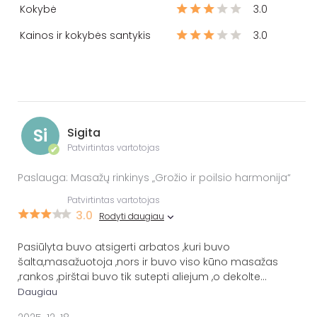
Kokybė
3.0
Kainos ir kokybės santykis
3.0
Si
Sigita
Patvirtintas vartotojas
✔
Paslauga: Masažų rinkinys „Grožio ir poilsio harmonija“
Patvirtintas vartotojas
3.0
Rodyti daugiau
Pasiūlyta buvo atsigerti arbatos ,kuri buvo
šalta,masažuotoja ,nors ir buvo viso kūno masažas
,rankos ,pirštai buvo tik sutepti aliejum ,o dekolte
...
Daugiau