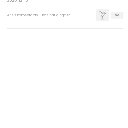
2025-12-18
Taip
Ar šis komentaras Jums naudingas?
Ne
(1)