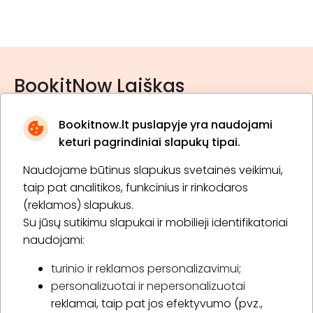
BookitNow Laiškas
Bookitnow.lt puslapyje yra naudojami
keturi pagrindiniai slapukų tipai.
Naudojame būtinus slapukus svetainės veikimui,
* Susipažinau su
privatumo politika
taip pat analitikos, funkcinius ir rinkodaros
(reklamos) slapukus.
Su jūsų sutikimu slapukai ir mobilieji identifikatoriai
Prenumeruoti
naudojami:
turinio ir reklamos personalizavimui;
personalizuotai ir nepersonalizuotai
Apie „BookitNow“
reklamai, taip pat jos efektyvumo (pvz.,