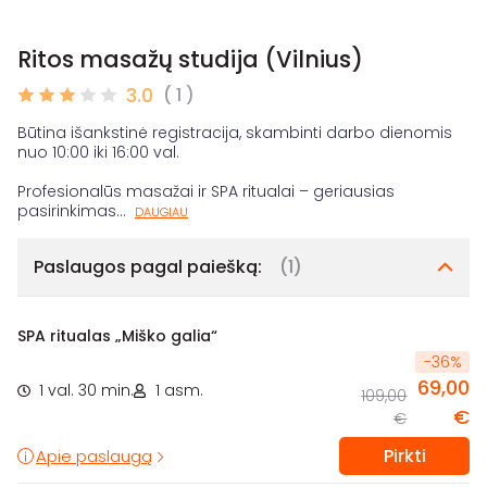
Ritos masažų studija (Vilnius)
3.0
( 1 )
Būtina išankstinė registracija, skambinti darbo dienomis
nuo 10:00 iki 16:00 val.
Profesionalūs masažai ir SPA ritualai – geriausias
pasirinkimas
...
DAUGIAU
Paslaugos pagal paiešką:
(1)
SPA ritualas „Miško galia“
-
36
%
69,00
1 val. 30 min.
1 asm.
109,00
€
€
Pirkti
Apie paslaugą