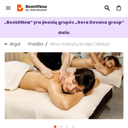
„BookitNow“ yra įmonių grupės „Gera Dovana group“
IEŠKOTI
dalis.
Atgal
Pradžia
Ritos masažų studija (Vilnius)