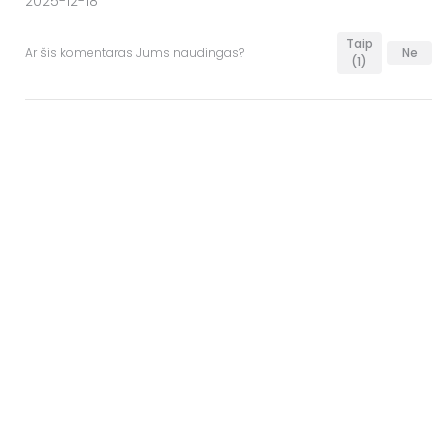
2025-12-18
Taip
Ar šis komentaras Jums naudingas?
Ne
(1)