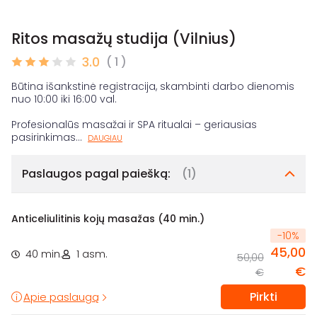
Ritos masažų studija (Vilnius)
3.0
( 1 )
Būtina išankstinė registracija, skambinti darbo dienomis
nuo 10:00 iki 16:00 val.
Profesionalūs masažai ir SPA ritualai – geriausias
pasirinkimas
...
DAUGIAU
Paslaugos pagal paiešką:
(1)
Anticeliulitinis kojų masažas (40 min.)
-
10
%
45,00
40 min.
1 asm.
50,00
€
€
Pirkti
Apie paslaugą