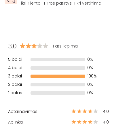
Tikri klientai. Tikros patirtys. Tikri vertinimai
3.0
1 atsiliepimai
5 balai
0%
4 balai
0%
3 balai
100%
2 balai
0%
1 balas
0%
Aptarnavimas
4.0
Aplinka
4.0