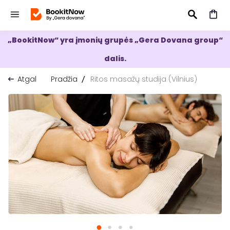
„BookitNow“ yra įmonių grupės „Gera Dovana group“
IEŠKOTI
dalis.
Atgal
Pradžia
Ritos masažų studija (Vilnius)