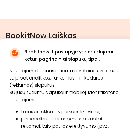
BookitNow Laiškas
Bookitnow.lt puslapyje yra naudojami
keturi pagrindiniai slapukų tipai.
Naudojame būtinus slapukus svetainės veikimui,
* Susipažinau su
privatumo politika
taip pat analitikos, funkcinius ir rinkodaros
(reklamos) slapukus.
Su jūsų sutikimu slapukai ir mobilieji identifikatoriai
Prenumeruoti
naudojami:
turinio ir reklamos personalizavimui;
personalizuotai ir nepersonalizuotai
Apie „BookitNow“
reklamai, taip pat jos efektyvumo (pvz.,