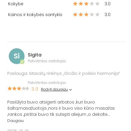
Kokybė
3.0
Kainos ir kokybės santykis
3.0
Si
Sigita
Patvirtintas vartotojas
✔
Paslauga: Masažų rinkinys „Grožio ir poilsio harmonija“
Patvirtintas vartotojas
3.0
Rodyti daugiau
Pasiūlyta buvo atsigerti arbatos ,kuri buvo
šalta,masažuotoja ,nors ir buvo viso kūno masažas
,rankos ,pirštai buvo tik sutepti aliejum ,o dekolte
...
Daugiau