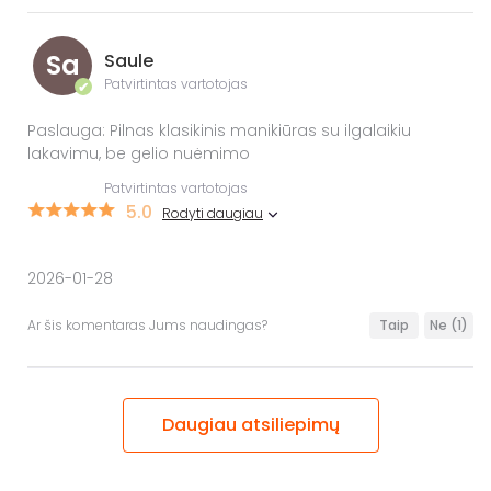
Sa
Saule
Patvirtintas vartotojas
✔
Paslauga: Pilnas klasikinis manikiūras su ilgalaikiu
lakavimu, be gelio nuėmimo
Patvirtintas vartotojas
5.0
Rodyti daugiau
2026-01-28
Ar šis komentaras Jums naudingas?
Taip
Ne
(1)
Daugiau atsiliepimų