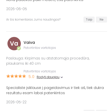
2026-06-05
Ar šis komentaras Jums naudingas?
Taip
Ne
Va
Vaiva
Patvirtintas vartotojas
✔
Paslauga: Kirpimas su atstatomąja procedūra,
plaukams iki 40 cm
Patvirtintas vartotojas
5.0
Rodyti daugiau
Specialistė įsiklausė į pageidavimus ir tiek aš, tiek dukra
rezultatu esam labai patenkintos
2026-05-22