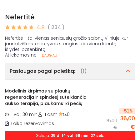
Nefertitė
4.8
( 234 )
Nefertitė - tai vienas seniausių grožio salonų Vilniuje, kur
jaunatviškas kolektyvas stengiasi kiekvieną klientą
išlydėti patenkintą.
Atliekamos ne
...
DAUGIAU
Paslaugos pagal paiešką:
(1)
Modelinis kirpimas su plaukų
regeneracija ir spindesį suteikiančia
aukso terapija, plaukams iki pečių
-
52
%
1 val. 30 min.
1 asm.
5.0
36,00
75,00
Laiko rezervavimas
€
€
Galioja:
25
d.
14
val.
58
min.
26
sek.