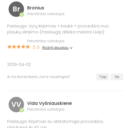
Br
Bronius
Patvirtintas vartotojas
✔
Paslauga: Vyrų kirpimas + kaukė + procedūra nuo
plaukų slinkimo (Paslaugą atlieka meistrė Livija)
Patvirtintas vartotojas
5.0
Rodyti daugiau
2026-04-02
Ar šis komentaras Jums naudingas?
Taip
Ne
VV
Vida Vyšniauskienė
Patvirtintas vartotojas
✔
Paslauga: Kirpimas su atstatomąja procedūra,
plaukams iki 40 cm