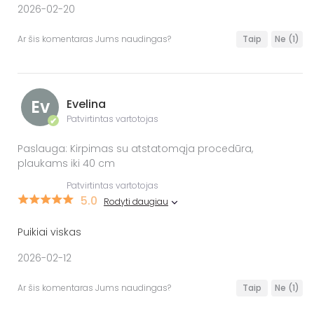
2026-02-20
Ar šis komentaras Jums naudingas?
Taip
Ne
(1)
Ev
Evelina
Patvirtintas vartotojas
✔
Paslauga: Kirpimas su atstatomąja procedūra,
plaukams iki 40 cm
Patvirtintas vartotojas
5.0
Rodyti daugiau
Puikiai viskas
2026-02-12
Ar šis komentaras Jums naudingas?
Taip
Ne
(1)