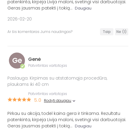
patenkinta, kirpėja Livija maloni, svetingi visi darbuotojai.
Geras jausmas patekti į tokią
...
Daugiau
2026-02-20
Ar šis komentaras Jums naudingas?
Taip
Ne
(1)
Ge
Genė
Patvirtintas vartotojas
✔
Paslauga: Kirpimas su atstatomąja procedūra,
plaukams iki 40 cm
Patvirtintas vartotojas
5.0
Rodyti daugiau
Pirkau su akcija, todėl kaina gera ir tinkama. Rezultatu
patenkinta, kirpėja Livija maloni, svetingi visi darbuotojai.
Geras jausmas patekti į tokią
...
Daugiau