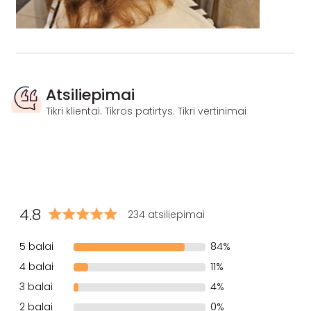
Atsiliepimai
Tikri klientai. Tikros patirtys. Tikri vertinimai
4.8
234 atsiliepimai
5 balai
84%
4 balai
11%
3 balai
4%
2 balai
0%