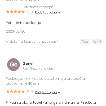
Patvirtintas vartotojas
5.0
Rodyti daugiau
Patenkinta paslauga
2026-02-20
Ar šis komentaras Jums naudingas?
Taip
Ne
(1)
Ge
Genė
Patvirtintas vartotojas
Paslauga: Kirpimas su atstatomąja procedūra,
plaukams iki 40 cm
5.0
Rodyti daugiau
Pirkau su akcija, todėl kaina gera ir tinkama. Rezultatu