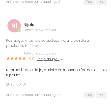
Ar šis komentaras Jums naudingas?
Taip
Ne
Ni
Nijolė
Patvirtintas vartotojas
✔
Paslauga: Kirpimas su atstatomąja procedūra,
plaukams iki 40 cm
Patvirtintas vartotojas
5.0
Rodyti daugiau
Nuotabi kirpeja Lidija, parinko šukuosenos formą. Kuri tiko
ir patiko.
2026-05-07
Ar šis komentaras Jums naudingas?
Taip
Ne