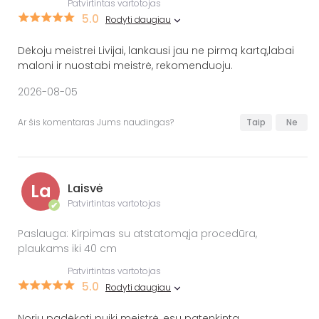
Patvirtintas vartotojas
5.0
Rodyti daugiau
Dėkoju meistrei Livijai, lankausi jau ne pirmą kartą,labai
maloni ir nuostabi meistrė, rekomenduoju.
2026-08-05
Ar šis komentaras Jums naudingas?
Taip
Ne
La
Laisvė
Patvirtintas vartotojas
✔
Paslauga: Kirpimas su atstatomąja procedūra,
plaukams iki 40 cm
Patvirtintas vartotojas
5.0
Rodyti daugiau
Noriu padėkoti puiki meistrė, esu patenkinta