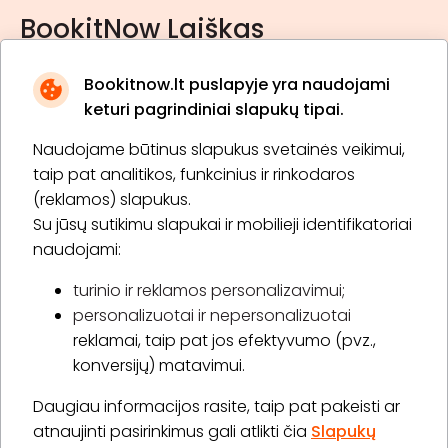
BookitNow Laiškas
Bookitnow.lt puslapyje yra naudojami
keturi pagrindiniai slapukų tipai.
Naudojame būtinus slapukus svetainės veikimui,
* Susipažinau su
privatumo politika
taip pat analitikos, funkcinius ir rinkodaros
(reklamos) slapukus.
Su jūsų sutikimu slapukai ir mobilieji identifikatoriai
Prenumeruoti
naudojami:
turinio ir reklamos personalizavimui;
personalizuotai ir nepersonalizuotai
Apie „BookitNow“
reklamai, taip pat jos efektyvumo (pvz.,
konversijų) matavimui.
Informacija
Daugiau informacijos rasite, taip pat pakeisti ar
„GERA DOVANA“ GRUPĖ
atnaujinti pasirinkimus gali atlikti čia
Slapukų