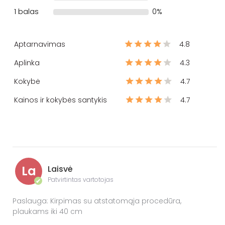
1 balas
0%
Aptarnavimas
4.8
Aplinka
4.3
Kokybė
4.7
Kainos ir kokybės santykis
4.7
La
Laisvė
Patvirtintas vartotojas
✔
Paslauga: Kirpimas su atstatomąja procedūra,
plaukams iki 40 cm