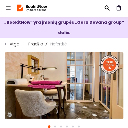
„BookitNow“ yra įmonių grupės „Gera Dovana group“
IEŠKOTI
dalis.
Atgal
Pradžia
Nefertitė