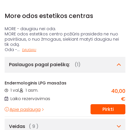
More odos estetikos centras
MORE - daugiau nei oda.
MORE odos estetikos centro požiūris prasideda ne nuo
paviršiaus, o nuo žmogaus, siekiant matyti daugiau nei
tik odą.
Oda -
...
DAUGIAU
Paslaugos pagal paiešką:
(1)
Endermologinis LPG masažas
1 val.
1 asm.
40,00
€
Laiko rezervavimas
Pirkti
Apie paslaugą
Veidas
( 9 )