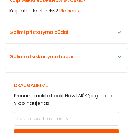
Kaip veikia BookitNow el. čekis?
Kaip atrodo el. čekis?
Plačiau
Galimi pristatymo būdai
Galimi atsiskaitymo būdai
DRAUGAUKIME
Prenumeruokite BookitNow LAIŠKĄ ir gaukite
visas naujienas!