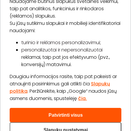
Naudojame būtinus slapukus svetainės veikimui,
* Susipažinau su
privatumo politika
taip pat analitikos, funkcinius ir rinkodaros
(reklamos) slapukus.
Su jūsų sutikimu slapukai ir mobilieji identifikatoriai
Prenumeruoti
naudojami:
turinio ir reklamos personalizavimui;
personalizuotai ir nepersonalizuotai
Apie „BookitNow“
reklamai, taip pat jos efektyvumo (pvz.,
konversijų) matavimui.
Informacija
Daugiau informacijos rasite, taip pat pakeisti ar
„GERA DOVANA“ GRUPĖ
atnaujinti pasirinkimus gali atlikti čia
Slapukų
politika
. Peržiūrėkite, kaip „Google“ naudos jūsų
asmens duomenis, spustelėję
čia.
Patvirtinti visus
2026 © Visos teisės saugomos info@bookitnow.lt, +370
645 03 111
Slapukų nustatymai