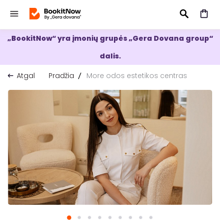
„BookitNow“ yra įmonių grupės „Gera Dovana group“
IEŠKOTI
dalis.
Atgal
Pradžia
More odos estetikos centras