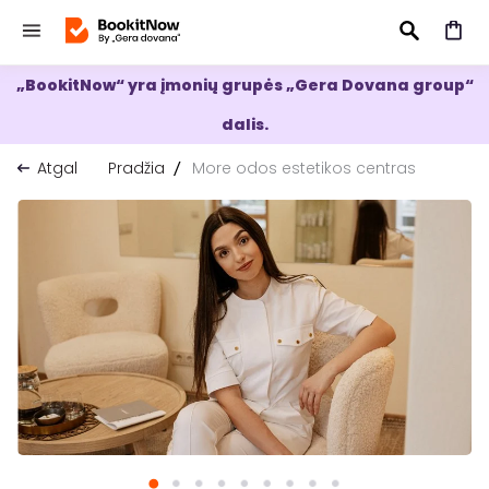
„BookitNow“ yra įmonių grupės „Gera Dovana group“
IEŠKOTI
dalis.
Atgal
Pradžia
More odos estetikos centras