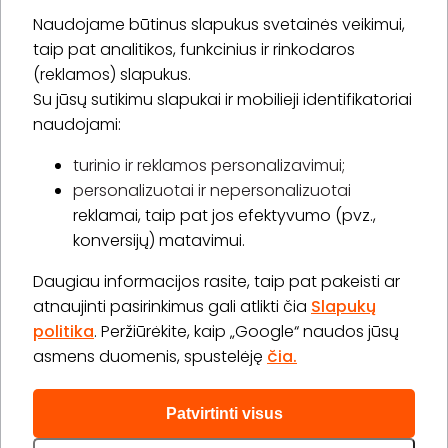
Naudojame būtinus slapukus svetainės veikimui,
* Susipažinau su
privatumo politika
taip pat analitikos, funkcinius ir rinkodaros
(reklamos) slapukus.
Su jūsų sutikimu slapukai ir mobilieji identifikatoriai
Prenumeruoti
naudojami:
turinio ir reklamos personalizavimui;
personalizuotai ir nepersonalizuotai
Apie „BookitNow“
reklamai, taip pat jos efektyvumo (pvz.,
konversijų) matavimui.
Informacija
Daugiau informacijos rasite, taip pat pakeisti ar
„GERA DOVANA“ GRUPĖ
atnaujinti pasirinkimus gali atlikti čia
Slapukų
politika
. Peržiūrėkite, kaip „Google“ naudos jūsų
asmens duomenis, spustelėję
čia.
Patvirtinti visus
2026 © Visos teisės saugomos info@bookitnow.lt, +370