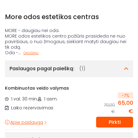
More odos estetikos centras
MORE - daugiau nei oda.
MORE odos estetikos centro požiūris prasideda ne nuo
paviršiaus, o nuo žmogaus, siekiant matyti daugiau nei
tik odą.
Oda -
...
DAUGIAU
Paslaugos pagal paiešką:
(1)
Kombinuotas veido valymas
-
7
%
1 val. 30 min.
1 asm.
65,00
70,00
Laiko rezervavimas
€
€
Pirkti
Apie paslaugą