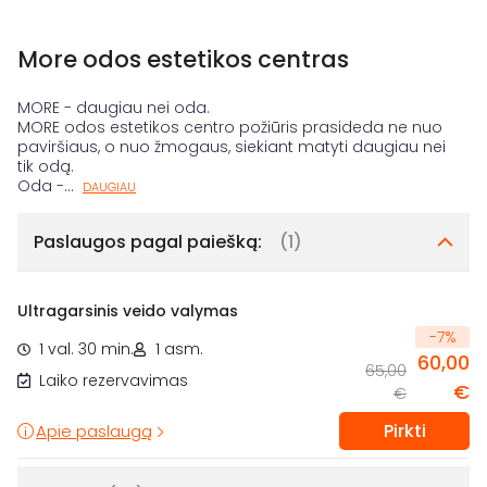
More odos estetikos centras
MORE - daugiau nei oda.
MORE odos estetikos centro požiūris prasideda ne nuo
paviršiaus, o nuo žmogaus, siekiant matyti daugiau nei
tik odą.
Oda -
...
DAUGIAU
Paslaugos pagal paiešką:
(1)
Ultragarsinis veido valymas
-
7
%
1 val. 30 min.
1 asm.
60,00
65,00
Laiko rezervavimas
€
€
Pirkti
Apie paslaugą