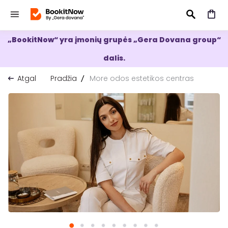
„BookitNow“ yra įmonių grupės „Gera Dovana group“
IEŠKOTI
dalis.
Atgal
Pradžia
More odos estetikos centras