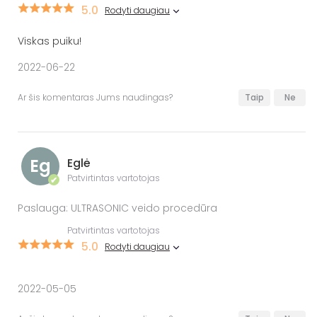
5.0
Rodyti daugiau
Viskas puiku!
2022-06-22
Ar šis komentaras Jums naudingas?
Taip
Ne
Eg
Eglė
Patvirtintas vartotojas
✔
Paslauga: ULTRASONIC veido procedūra
Patvirtintas vartotojas
5.0
Rodyti daugiau
2022-05-05