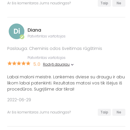
Ar šis komentaras Jums naudingas?
Taip
Ne
Di
Diana
Patvirtintas vartotojas
✔
Paslauga: Cheminis odos šveitimas rūgštimis
Patvirtintas vartotojas
5.0
Rodyti daugiau
Labai maloni meistrė. Lankėmės dviese su draugu ir abu
likom labai patenkinti. Rezultatas matosi vos tik išėjus iš
procedūros. Sugrįšime dar tikrai!
2022-06-29
Ar šis komentaras Jums naudingas?
Taip
Ne