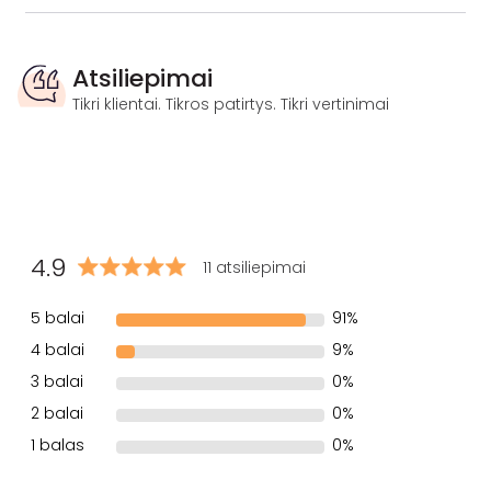
Atsiliepimai
Tikri klientai. Tikros patirtys. Tikri vertinimai
4.9
11 atsiliepimai
5 balai
91%
4 balai
9%
3 balai
0%
2 balai
0%
1 balas
0%