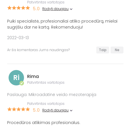
Patvirtintas vartotojas
5.0
Rodyti daugiau
Puiki specialistė, profesionaliai atliko procedūrą, mielai
sugrįšiu dar ne kartą. Rekomenduoju!
2022-03-13
Ar šis komentaras Jums naudingas?
Taip
Ne
Ri
Rima
Patvirtintas vartotojas
✔
Paslauga: Mikroadatinė veido mezoterapija
Patvirtintas vartotojas
5.0
Rodyti daugiau
Procedūros atlikimas profesionalus.