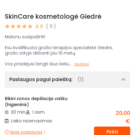
SkinCare kosmetologė Giedrė
4.9
( 11 )
Malonu susipažinti!
Esu kvalifikuota grožio terapijos specialistė Giedrė,
grožio srityje dirbanti jau 10 metų.
Vos pradėjusi žengti šiuo keliu
...
DAUGIAU
Paslaugos pagal paiešką:
(1)
Bikini zonos depiliacija vašku
(higieninis)
30 min.
1 asm.
20,00
€
Laiko rezervavimas
Pirkti
Apie paslaugą