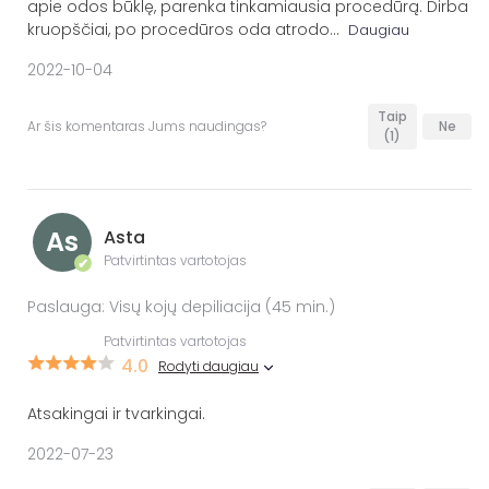
apie odos būklę, parenka tinkamiausia procedūrą. Dirba
kruopščiai, po procedūros oda atrodo
...
Daugiau
2022-10-04
Taip
Ar šis komentaras Jums naudingas?
Ne
(1)
As
Asta
Patvirtintas vartotojas
✔
Paslauga: Visų kojų depiliacija (45 min.)
Patvirtintas vartotojas
4.0
Rodyti daugiau
Atsakingai ir tvarkingai.
2022-07-23