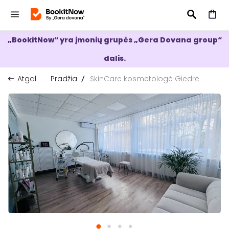
„BookitNow“ yra įmonių grupės „Gera Dovana group“
IEŠKOTI
dalis.
Atgal
Pradžia
SkinCare kosmetologė Giedrė