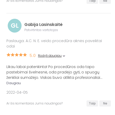
Ar šis komentaras Jums naudingas?
Taip
Ne
GL
Gabija Lasinskaitė
Patvirtintas vartotojas
Paslauga: A.C. N. E. veido procedūra aknės paveiktai
odai
5.0
Rodyti daugiau
Likau labai patenkinta! Po procedūros oda tapo
pastebimai švelnesnė, oda pradėjo gyti, o spuogų
ženkliai sumažėjo. Viskas buvo atlikta profesionaliai
...
Daugiau
2022-04-05
Ar šis komentaras Jums naudingas?
Taip
Ne