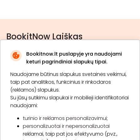
BookitNow Laiškas
Bookitnow.lt puslapyje yra naudojami
keturi pagrindiniai slapukų tipai.
Naudojame būtinus slapukus svetainės veikimui,
* Susipažinau su
privatumo politika
taip pat analitikos, funkcinius ir rinkodaros
(reklamos) slapukus.
Su jūsų sutikimu slapukai ir mobilieji identifikatoriai
Prenumeruoti
naudojami:
turinio ir reklamos personalizavimui;
personalizuotai ir nepersonalizuotai
Apie „BookitNow“
reklamai, taip pat jos efektyvumo (pvz.,