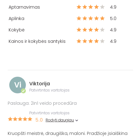
Aptarnavimas
4.9
Aplinka
5.0
Kokybė
4.9
Kainos ir kokybės santykis
4.9
Vi
Viktorija
Patvirtintas vartotojas
✔
Paslauga: 2in1 veido procedūra
Patvirtintas vartotojas
5.0
Rodyti daugiau
Kruopšti meistrė, draugiška, maloni. Pradžioje įsiaiškina