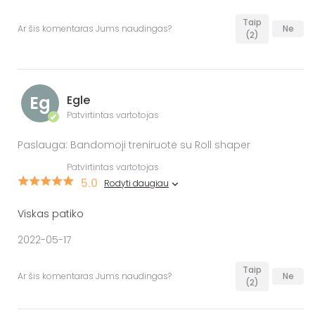
Taip
Ar šis komentaras Jums naudingas?
Ne
(2)
Eg
Egle
Patvirtintas vartotojas
✔
Paslauga: Bandomoji treniruotė su Roll shaper
Patvirtintas vartotojas
5.0
Rodyti daugiau
Viskas patiko
2022-05-17
Taip
Ar šis komentaras Jums naudingas?
Ne
(2)