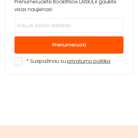
Prenumeruokite BookitNow LAIŠKĄ ir gaukite
visas naujienas!
Prenumeruoti
* Susipažinau su
privatumo politika