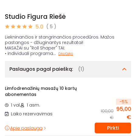
Studio Figura Riešė
5.0
( 5 )
Liekninančios ir stangrinančios procedūros. Mažos
pastangos - džiuginantys rezultatai!
MASAŽAI su "Roll Shaper" TAI:
• individuali programa
...
DAUGIAU
Paslaugos pagal paiešką:
(1)
Limfodrenažinių masažų 10 kartų
abonementas
-
5
%
1 val.
1 asm.
95,00
100,00
Laiko rezervavimas
€
€
Pirkti
Apie paslaugą