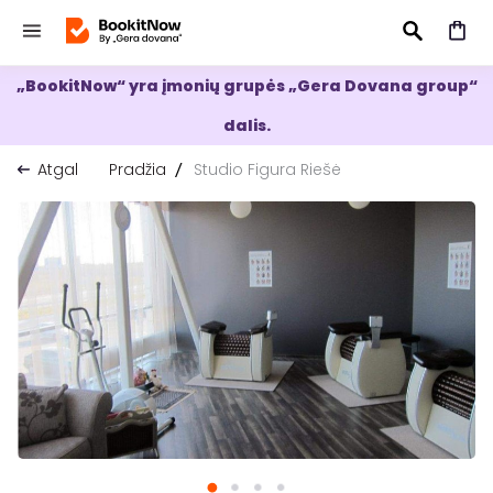
„BookitNow“ yra įmonių grupės „Gera Dovana group“
IEŠKOTI
dalis.
Atgal
Pradžia
Studio Figura Riešė