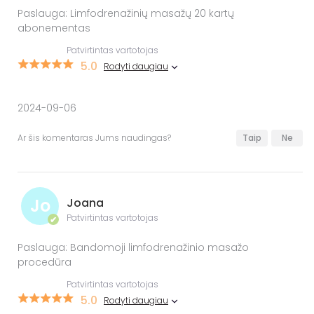
Paslauga: Limfodrenažinių masažų 20 kartų
abonementas
Patvirtintas vartotojas
5.0
Rodyti daugiau
2024-09-06
Ar šis komentaras Jums naudingas?
Taip
Ne
Jo
Joana
Patvirtintas vartotojas
✔
Paslauga: Bandomoji limfodrenažinio masažo
procedūra
Patvirtintas vartotojas
5.0
Rodyti daugiau