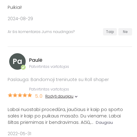
Puikiai!
2024-08-29
Ar šis komentaras Jums naudingas?
Taip
Ne
Pa
Paulė
Patvirtintas vartotojas
✔
Paslauga: Bandomoji treniruotė su Roll shaper
Patvirtintas vartotojas
5.0
Rodyti daugiau
Labai nuostabi procedūra, jaučiaus ir kaip po sporto
salės ir kaip po puikaus masažo. Du viename. Labai
šiltas priėmimas ir bendravimas. Ačiū,
...
Daugiau
2022-05-31