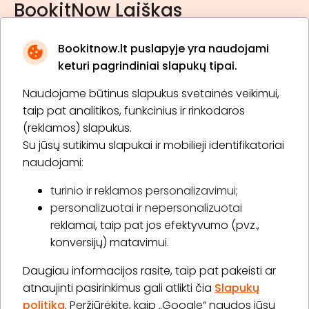
BookitNow Laiškas
Bookitnow.lt puslapyje yra naudojami
keturi pagrindiniai slapukų tipai.
Naudojame būtinus slapukus svetainės veikimui,
* Susipažinau su
privatumo politika
taip pat analitikos, funkcinius ir rinkodaros
(reklamos) slapukus.
Su jūsų sutikimu slapukai ir mobilieji identifikatoriai
Prenumeruoti
naudojami:
turinio ir reklamos personalizavimui;
personalizuotai ir nepersonalizuotai
Apie „BookitNow“
reklamai, taip pat jos efektyvumo (pvz.,
konversijų) matavimui.
Informacija
Daugiau informacijos rasite, taip pat pakeisti ar
„GERA DOVANA“ GRUPĖ
atnaujinti pasirinkimus gali atlikti čia
Slapukų
politika
. Peržiūrėkite, kaip „Google“ naudos jūsų