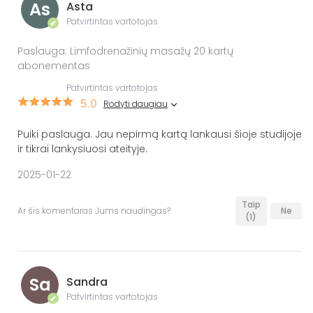
As
Asta
Patvirtintas vartotojas
✔
Paslauga: Limfodrenažinių masažų 20 kartų
abonementas
Patvirtintas vartotojas
5.0
Rodyti daugiau
Puiki paslauga. Jau nepirmą kartą lankausi šioje studijoje
ir tikrai lankysiuosi ateityje.
2025-01-22
Taip
Ar šis komentaras Jums naudingas?
Ne
(1)
Sa
Sandra
Patvirtintas vartotojas
✔