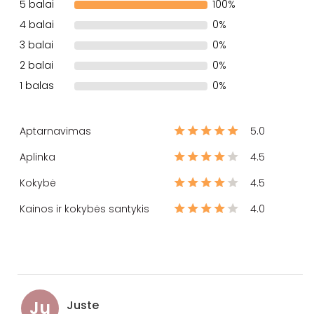
5 balai
100%
4 balai
0%
3 balai
0%
2 balai
0%
1 balas
0%
Aptarnavimas
5.0
Aplinka
4.5
Kokybė
4.5
Kainos ir kokybės santykis
4.0
Ju
Juste