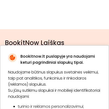
BookitNow Laiškas
Bookitnow.lt puslapyje yra naudojami
keturi pagrindiniai slapukų tipai.
Naudojame būtinus slapukus svetainės veikimui,
* Susipažinau su
privatumo politika
taip pat analitikos, funkcinius ir rinkodaros
(reklamos) slapukus.
Su jūsų sutikimu slapukai ir mobilieji identifikatoriai
Prenumeruoti
naudojami:
turinio ir reklamos personalizavimui;