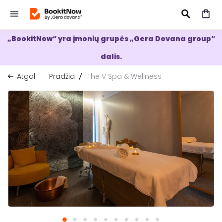
„BookitNow“ yra įmonių grupės „Gera Dovana group“
IEŠKOTI
dalis.
Atgal
Pradžia
The V Spa & Wellness