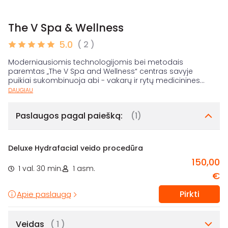
The V Spa & Wellness
5.0
( 2 )
Moderniausiomis technologijomis bei metodais
paremtas „The V Spa and Wellness“ centras savyje
puikiai sukombinuoja abi - vakarų ir rytų medicinines
...
DAUGIAU
Paslaugos pagal paiešką:
(1)
Deluxe Hydrafacial veido procedūra
150,00
1 val. 30 min.
1 asm.
€
Pirkti
Apie paslaugą
Veidas
( 1 )