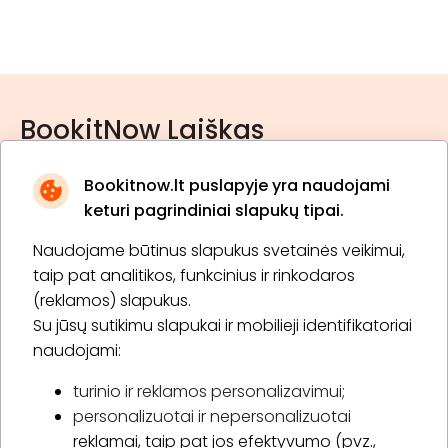
BookitNow Laiškas
Bookitnow.lt puslapyje yra naudojami
keturi pagrindiniai slapukų tipai.
Naudojame būtinus slapukus svetainės veikimui,
* Susipažinau su
privatumo politika
taip pat analitikos, funkcinius ir rinkodaros
(reklamos) slapukus.
Su jūsų sutikimu slapukai ir mobilieji identifikatoriai
Prenumeruoti
naudojami:
turinio ir reklamos personalizavimui;
personalizuotai ir nepersonalizuotai
Apie „BookitNow“
reklamai, taip pat jos efektyvumo (pvz.,