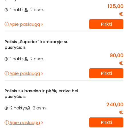
125,00
1 naktis
2 asm.
€
Pirkti
Apie paslaugą
Poilsis „Superior“ kambaryje su
pusryčiais
90,00
1 naktis
2 asm.
€
Pirkti
Apie paslaugą
Poilsis su baseino ir pirčių erdve bei
pusryčiais
240,00
2 naktys
2 asm.
€
Pirkti
Apie paslaugą