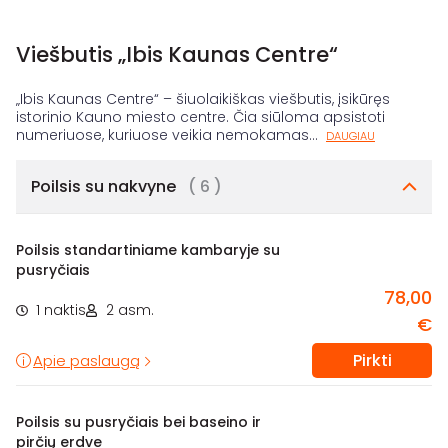
Viešbutis „Ibis Kaunas Centre“
„Ibis Kaunas Centre“ – šiuolaikiškas viešbutis, įsikūręs
istorinio Kauno miesto centre. Čia siūloma apsistoti
numeriuose, kuriuose veikia nemokamas
...
DAUGIAU
Poilsis su nakvyne
( 6 )
Poilsis standartiniame kambaryje su
pusryčiais
78,00
1 naktis
2 asm.
€
Pirkti
Apie paslaugą
Poilsis su pusryčiais bei baseino ir
pirčių erdve