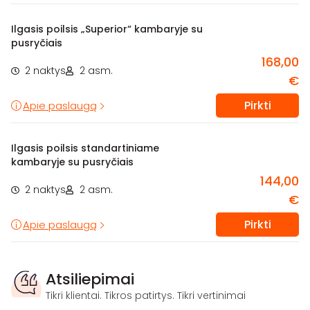
Ilgasis poilsis „Superior“ kambaryje su
pusryčiais
168,00
2 naktys
2 asm.
€
Pirkti
Apie paslaugą
Ilgasis poilsis standartiniame
kambaryje su pusryčiais
144,00
2 naktys
2 asm.
€
Pirkti
Apie paslaugą
Atsiliepimai
Tikri klientai. Tikros patirtys. Tikri vertinimai