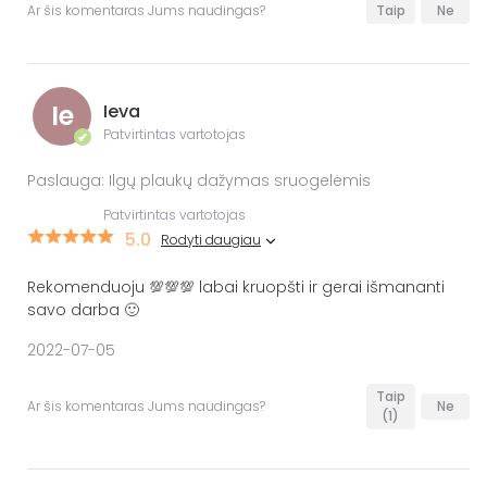
Ar šis komentaras Jums naudingas?
Taip
Ne
Ie
Ieva
Patvirtintas vartotojas
✔
Paslauga: Ilgų plaukų dažymas sruogelėmis
Patvirtintas vartotojas
5.0
Rodyti daugiau
Rekomenduoju 💯💯💯 labai kruopšti ir gerai išmananti
savo darba 🙂
2022-07-05
Taip
Ar šis komentaras Jums naudingas?
Ne
(1)