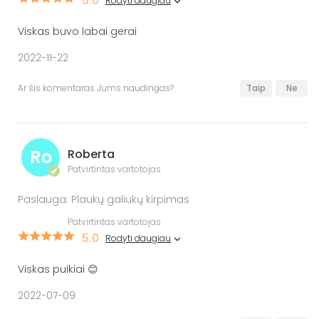
5.0
Rodyti daugiau
Viskas buvo labai gerai
2022-11-22
Ar šis komentaras Jums naudingas?
Taip
Ne
Ro
Roberta
Patvirtintas vartotojas
✔
Paslauga: Plaukų galiukų kirpimas
Patvirtintas vartotojas
5.0
Rodyti daugiau
Viskas puikiai 😊
2022-07-09