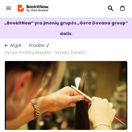
„BookitNow“ yra įmonių grupės „Gera Dovana group“
IEŠKOTI
dalis.
Atgal
Pradžia
Vyrų ir moterų kirpykla - kirpėja Žaneta