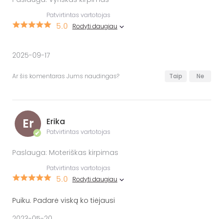
Patvirtintas vartotojas
5.0
Rodyti daugiau
2025-09-17
Ar šis komentaras Jums naudingas?
Taip
Ne
Er
Erika
Patvirtintas vartotojas
✔
Paslauga: Moteriškas kirpimas
Patvirtintas vartotojas
5.0
Rodyti daugiau
Puiku. Padarė viską ko tiėjausi
2023-05-20