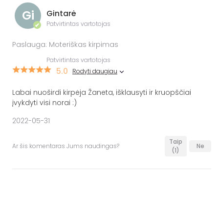
Gi
Gintarė
Patvirtintas vartotojas
✔
Paslauga: Moteriškas kirpimas
Patvirtintas vartotojas
5.0
Rodyti daugiau
Labai nuoširdi kirpėja Žaneta, išklausyti ir kruopščiai
įvykdyti visi norai :)
2022-05-31
Taip
Ar šis komentaras Jums naudingas?
Ne
(1)