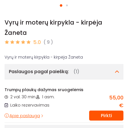
Vyrų ir moterų kirpykla - kirpėja
Žaneta
5.0
( 9 )
Paslaugos pagal paiešką:
(1)
Trumpų plaukų dažymas sruogelėmis
2 val. 30 min.
1 asm.
55,00
€
Laiko rezervavimas
Pirkti
Apie paslaugą