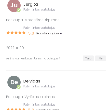
Ju
Jurgita
Patvirtintas vartotojas
✔
Paslauga: Moteriškas kirpimas
Patvirtintas vartotojas
5.0
Rodyti daugiau
2022-11-30
Ar šis komentaras Jums naudingas?
Taip
Ne
De
Deividas
Patvirtintas vartotojas
✔
Paslauga: Vyriškas kirpimas
Patvirtintas vartotojas