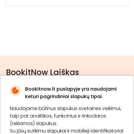
BookitNow Laiškas
Bookitnow.lt puslapyje yra naudojami
keturi pagrindiniai slapukų tipai.
Naudojame būtinus slapukus svetainės veikimui,
* Susipažinau su
privatumo politika
taip pat analitikos, funkcinius ir rinkodaros
(reklamos) slapukus.
Su jūsų sutikimu slapukai ir mobilieji identifikatoriai
Prenumeruoti