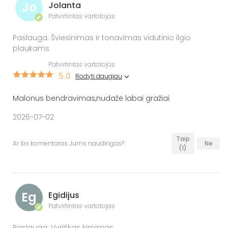
Jo
Jolanta
Patvirtintas vartotojas
✔
Paslauga: Šviesinimas ir tonavimas vidutinio ilgio
plaukams
Patvirtintas vartotojas
5.0
Rodyti daugiau
Malonus bendravimas,nudažė labai gražiai
2026-07-02
Taip
Ar šis komentaras Jums naudingas?
Ne
(1)
Eg
Egidijus
Patvirtintas vartotojas
✔
Paslauga: Vyriškas kirpimas