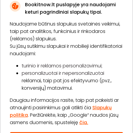
Bookitnow.lt puslapyje yra naudojami
keturi pagrindiniai slapukų tipai.
Naudojame būtinus slapukus svetainės veikimui,
* Susipažinau su
privatumo politika
taip pat analitikos, funkcinius ir rinkodaros
(reklamos) slapukus.
Su jūsų sutikimu slapukai ir mobilieji identifikatoriai
Prenumeruoti
naudojami:
turinio ir reklamos personalizavimui;
personalizuotai ir nepersonalizuotai
Apie „BookitNow“
reklamai, taip pat jos efektyvumo (pvz.,
konversijų) matavimui.
Informacija
Daugiau informacijos rasite, taip pat pakeisti ar
„GERA DOVANA“ GRUPĖ
atnaujinti pasirinkimus gali atlikti čia
Slapukų
politika
. Peržiūrėkite, kaip „Google“ naudos jūsų
asmens duomenis, spustelėję
čia.