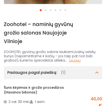
Zoohotel – naminių gyvūnų
grožio salonas Naujojoje
Vilnioje
ZOOHOTEL gyvūnų grožio salone laukiami įvairių veislių
šunys (nepamirštame ir kačių – jos taip pat nori būti
gražios!), kuriems specialistai atlieka
...
DAUGIAU
Paslaugos pagal paiešką:
(1)
Šuns kirpimas ir grožio procedūros
(Havanos bišonas)
40,00
2 val. 30 min.
1 asm.
€