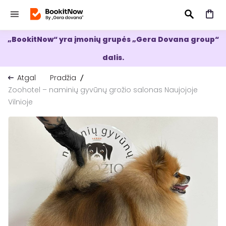
„BookitNow“ yra įmonių grupės „Gera Dovana group“
IEŠKOTI
dalis.
Atgal
Pradžia
Zoohotel – naminių gyvūnų grožio salonas Naujojoje
Vilnioje