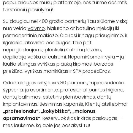
populiariausios mūsų platformoje, nes turime dešimtis
tūkstančių pasiūlymų!
Su daugiau nei 400 grožio partnerių Tau siūlome viską:
nuo veido
valymo
, hialurono ar botulino injekcijų iki
permanentinio makiažo. Čia rasi ir nagų priauginimo, ir
ilgalaikio lakavimo paslaugas, taip pat
nepageidaujamų plaukelių šalinimą lazeriu,
depiliaciją
vašku ar cukrumi. Nepamiršome ir vyrų – jų
laukia stilingas
vyriškas plaukų kirpimas
, barzdos
priežiūra, vyriškas manikiūras ir SPA procedūros.
Odontologijos srityje virš 80 partnerių rūpinasi idealia
šypsena, jų asortimente:
profesionali burnos higiena
,
dantų balinimas
, estetinis plombavimas, dantų
implantavimas, tiesinimas kapomis. Klientų atsiliepimai:
„profesionalu“, „kokybiška“, „malonus
aptarnavimas“
. Rezervuok šias ir kitas paslaugas –
mes lauksime, ką apie jas pasakysi Tu!