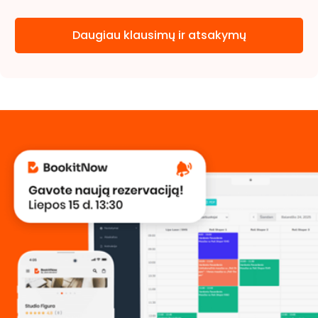
Daugiau klausimų ir atsakymų