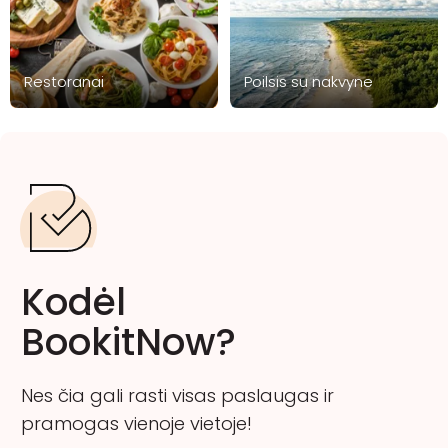
Restoranai
Poilsis su nakvyne
Kodėl
BookitNow?
Nes čia gali rasti visas paslaugas ir
pramogas vienoje vietoje!