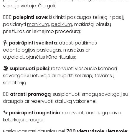
vienoje vietoje.
Čia gali:
💆🏻‍♀️ palepinti save
:
išsirinkti paslaugos teikėją ir pas jį
pasidaryti
manikiūrą
,
pedikiūrą
, makiažą, plaukų
priežiūros ar lieknėjimo procedūrą;
🩺 pasirūpinti sveikata
:
atrasti patikimas
odontologijos paslaugas, masažus ar
atpalaiduojančius kūno ritualus;
🏖️ suplanuoti poilsį
: rezervuoti viešbučio kambarį
savaitgaliui Lietuvoje ar nupirkti kelialapį tėvams į
sanatoriją.
🏄🏽 atrasti pramogą
: susiplanuoti smagų savaitgalį su
draugais ar rezervuoti staliuką vakarienei.
🐾 pasirūpinti
augintiniu
: rezervuoti paslaugą savo
keturkojui draugui.
Paslaugas rasi daugiau nei
700 vietų
visoje Lietuvoje
: