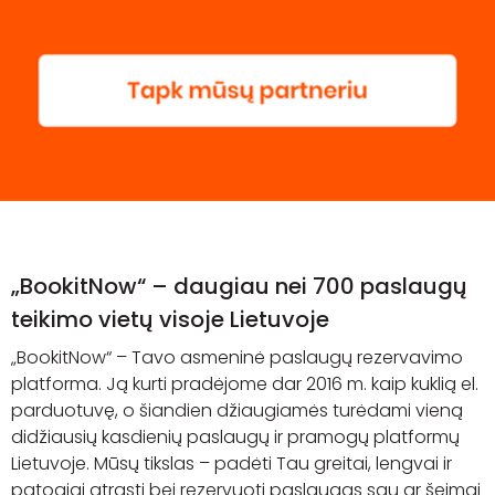
„BookitNow“ – daugiau nei 700 paslaugų
teikimo vietų visoje Lietuvoje
„BookitNow“ – Tavo asmeninė paslaugų rezervavimo
platforma. Ją kurti pradėjome dar 2016 m. kaip kuklią
el.
parduotuvę, o šiandien džiaugiamės turėdami vieną
didžiausių kasdienių paslaugų ir pramogų platformų
Lietuvoje. Mūsų tikslas – padėti Tau greitai, lengvai ir
patogiai atrasti bei rezervuoti paslaugas sau ar šeimai