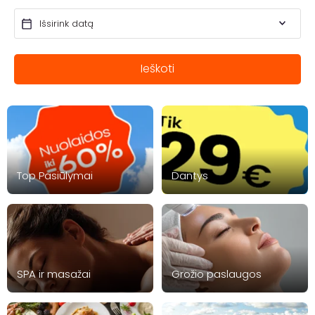
Ieškoti
Top Pasiūlymai
Dantys
SPA ir masažai
Grožio paslaugos