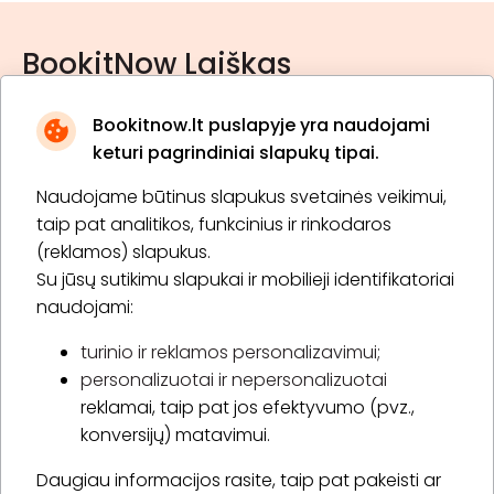
BookitNow Laiškas
Bookitnow.lt puslapyje yra naudojami
keturi pagrindiniai slapukų tipai.
Naudojame būtinus slapukus svetainės veikimui,
* Susipažinau su
privatumo politika
taip pat analitikos, funkcinius ir rinkodaros
(reklamos) slapukus.
Su jūsų sutikimu slapukai ir mobilieji identifikatoriai
Prenumeruoti
naudojami:
turinio ir reklamos personalizavimui;
personalizuotai ir nepersonalizuotai
Apie „BookitNow“
reklamai, taip pat jos efektyvumo (pvz.,
konversijų) matavimui.
Informacija
Daugiau informacijos rasite, taip pat pakeisti ar