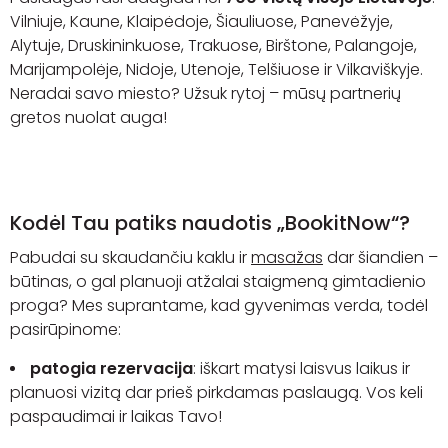
Vilniuje, Kaune, Klaipėdoje, Šiauliuose, Panevėžyje,
Alytuje, Druskininkuose, Trakuose, Birštone, Palangoje,
Marijampolėje, Nidoje, Utenoje, Telšiuose ir Vilkaviškyje.
Neradai savo miesto? Užsuk rytoj – mūsų partnerių
gretos nuolat auga!
Kodėl Tau patiks naudotis „BookitNow“?
Pabudai su skaudančiu kaklu ir
masažas
dar šiandien –
būtinas, o gal planuoji atžalai staigmeną gimtadienio
proga? Mes suprantame, kad gyvenimas verda, todėl
pasirūpinome:
patogia rezervacija
:
iškart matysi laisvus laikus ir
planuosi vizitą dar prieš pirkdamas paslaugą. Vos keli
paspaudimai ir laikas Tavo!