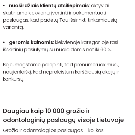
nuoširdžiais klientų atsiliepimais
:
aktyviai
skatiname kiekvieną įvertinti ir pakomentuoti
paslaugas, kad padėtų Tau išsirinkti tinkamiausią
variantą.
geromis kainomis
:
kiekvienoje kategorijoje rasi
išskirtinių pasiūlymų su nuolaidomis net iki 60 %.
Beje, mėgstame palepinti, tad
prenumeruok mūsų
naujienlaiškį
, kad nepraleistum karščiausių akcijų ir
konkursų.
Daugiau kaip 10 000 grožio ir
odontologinių paslaugų visoje Lietuvoje
Grožio ir odontologijos paslaugos – kol kas