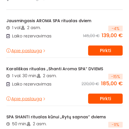
Jausmingasis AROMA SPA ritualas dviem
1 val.
2 asm.
-
4
%
139,00 €
145,00 €
Laiko rezervavimas
Pirkti
Apie paslaugą
Karališkas ritualas „Shanti Aroma SPA“ DVIEMS
1 val. 30 min.
2 asm.
-
15
%
185,00 €
220,00 €
Laiko rezervavimas
Pirkti
Apie paslaugą
SPA SHANTI ritualas kūnui „Rytų sapnas“ dviems
50 min.
2 asm.
-
11
%