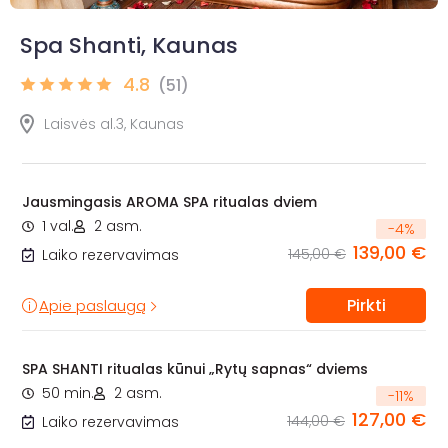
Spa Shanti, Kaunas
4.8
(51)
Laisvės al.3, Kaunas
Jausmingasis AROMA SPA ritualas dviem
1 val.
2 asm.
-
4
%
139,00 €
145,00 €
Laiko rezervavimas
Pirkti
Apie paslaugą
SPA SHANTI ritualas kūnui „Rytų sapnas“ dviems
50 min.
2 asm.
-
11
%
127,00 €
144,00 €
Laiko rezervavimas