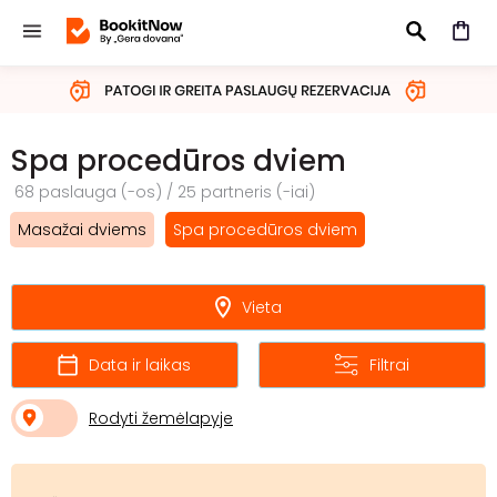
IEŠKOTI
Spa procedūros dviem
68 paslauga (-os) / 25 partneris (-iai)
Masažai dviems
Spa procedūros dviem
Vieta
Data ir laikas
Filtrai
Rodyti žemėlapyje