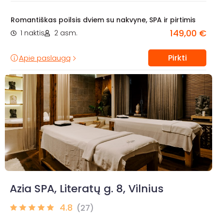
Romantiškas poilsis dviem su nakvyne, SPA ir pirtimis
149,00 €
1 naktis
2 asm.
Pirkti
Apie paslaugą
Azia SPA, Literatų g. 8, Vilnius
4.8
(27)