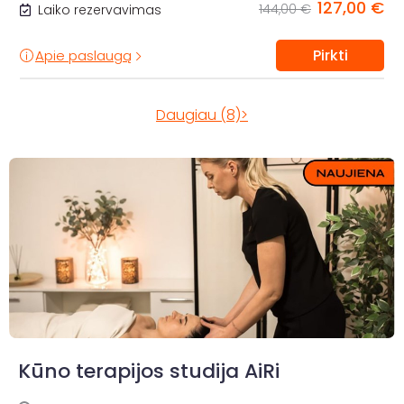
127,00 €
144,00 €
Laiko rezervavimas
Pirkti
Apie paslaugą
Daugiau (8)>
Kūno terapijos studija AiRi