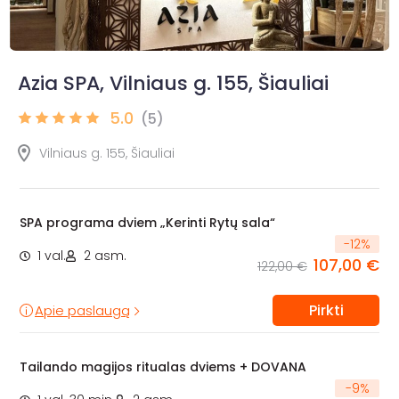
Azia SPA, Vilniaus g. 155, Šiauliai
5.0
(5)
Vilniaus g. 155, Šiauliai
SPA programa dviem „Kerinti Rytų sala“
-
12
%
1 val.
2 asm.
107,00 €
122,00 €
Pirkti
Apie paslaugą
Tailando magijos ritualas dviems + DOVANA
-
9
%