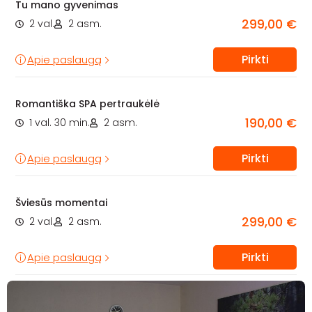
Tu mano gyvenimas
299,00 €
2 val.
2 asm.
Pirkti
Apie paslaugą
Romantiška SPA pertraukėlė
190,00 €
1 val. 30 min.
2 asm.
Pirkti
Apie paslaugą
Šviesūs momentai
299,00 €
2 val.
2 asm.
Pirkti
Apie paslaugą