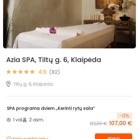
Azia SPA, Tiltų g. 6, Klaipėda
4.9
(82)
Tiltų g. 6, Klaipėda
SPA programa dviem „Kerinti rytų sala“
-
12
%
1 val.
2 asm.
107,00 €
122,00 €
Pirkti
Apie paslaugą