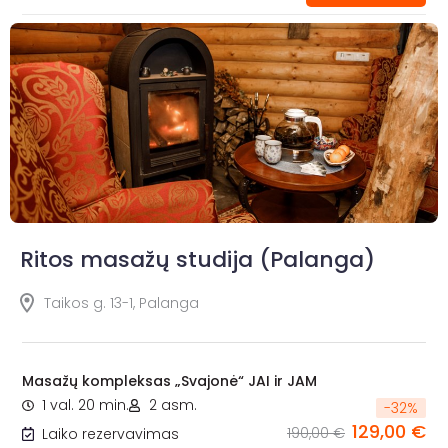
Ritos masažų studija (Palanga)
Taikos g. 13-1, Palanga
Masažų kompleksas „Svajonė“ JAI ir JAM
1 val. 20 min.
2 asm.
-
32
%
129,00 €
190,00 €
Laiko rezervavimas