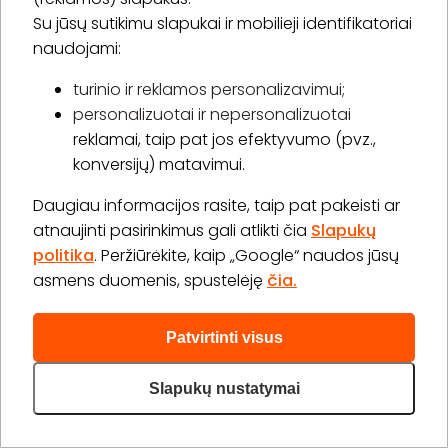
Su jūsų sutikimu slapukai ir mobilieji identifikatoriai
naudojami:
turinio ir reklamos personalizavimui;
personalizuotai ir nepersonalizuotai
reklamai, taip pat jos efektyvumo (pvz.,
konversijų) matavimui.
Daugiau informacijos rasite, taip pat pakeisti ar
atnaujinti pasirinkimus gali atlikti čia
Slapukų
politika
. Peržiūrėkite, kaip „Google“ naudos jūsų
Ritos masažų studija (Klaipėda)
asmens duomenis, spustelėję
čia.
Kūlių Vartų g. 14, Klaipėda
Patvirtinti visus
Masažų kompleksas „Svajonė“ JAI ir JAM
Slapukų nustatymai
-
32
%
1 val. 20 min.
2 asm.
129,00 €
190,00 €