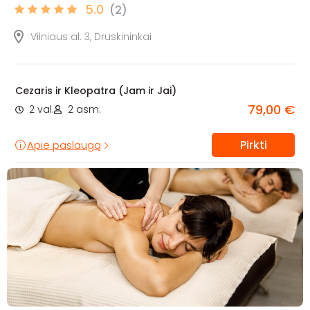
5.0
(2)
Vilniaus al. 3, Druskininkai
Cezaris ir Kleopatra (Jam ir Jai)
79,00 €
2 val.
2 asm.
Pirkti
Apie paslaugą