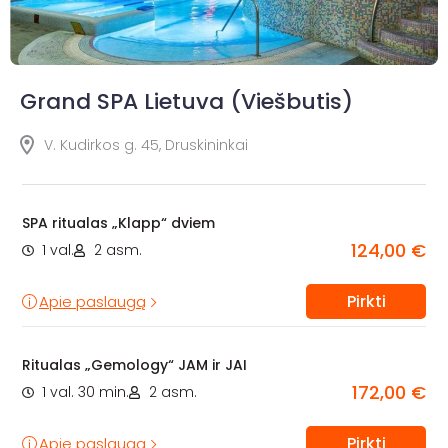
Grand SPA Lietuva (Viešbutis)
V. Kudirkos g. 45, Druskininkai
SPA ritualas „Klapp“ dviem
124,00 €
1 val.
2 asm.
Pirkti
Apie paslaugą
Ritualas „Gemology“ JAM ir JAI
172,00 €
1 val. 30 min.
2 asm.
Pirkti
Apie paslaugą