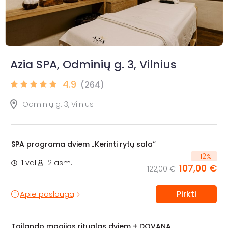
Azia SPA, Odminių g. 3, Vilnius
4.9
(264)
Odminių g. 3, Vilnius
SPA programa dviem „Kerinti rytų sala“
-
12
%
1 val.
2 asm.
107,00 €
122,00 €
Pirkti
Apie paslaugą
Tailando magijos ritualas dviem + DOVANA