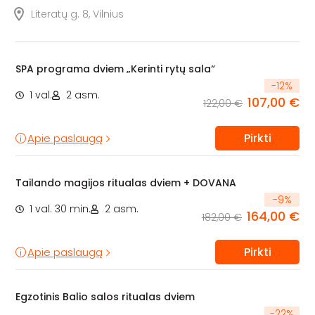
Literatų g. 8, Vilnius
SPA programa dviem „Kerinti rytų sala“
-
12
%
1 val.
2 asm.
107,00 €
122,00 €
Pirkti
Apie paslaugą
Tailando magijos ritualas dviem + DOVANA
-
9
%
1 val. 30 min.
2 asm.
164,00 €
182,00 €
Pirkti
Apie paslaugą
Egzotinis Balio salos ritualas dviem
-
22
%