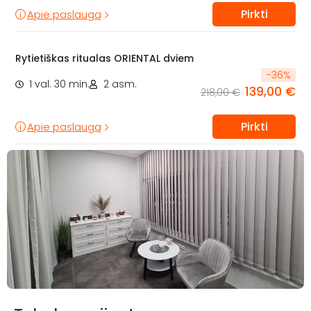
Pirkti
Apie paslaugą
Rytietiškas ritualas ORIENTAL dviem
-
36
%
1 val. 30 min.
2 asm.
139,00 €
218,00 €
Pirkti
Apie paslaugą