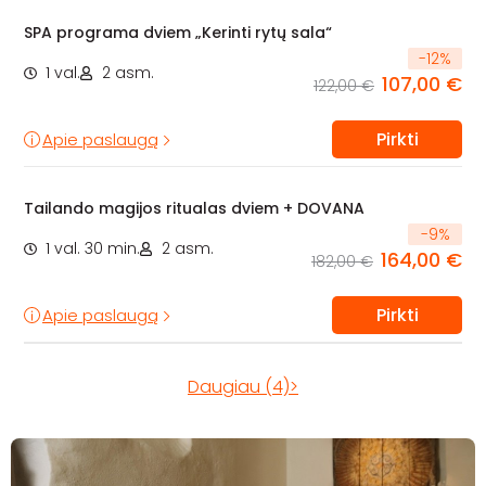
SPA programa dviem „Kerinti rytų sala“
-
12
%
1 val.
2 asm.
107,00 €
122,00 €
Pirkti
Apie paslaugą
Tailando magijos ritualas dviem + DOVANA
-
9
%
1 val. 30 min.
2 asm.
164,00 €
182,00 €
Pirkti
Apie paslaugą
Daugiau (4)>