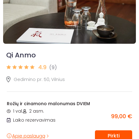
Qi Anmo
4.9
(9)
Gedimino pr. 50, Vilnius
Rožių ir cinamono malonumas DVIEM
1 val.
2 asm.
99,00 €
Laiko rezervavimas
Pirkti
Apie paslaugą