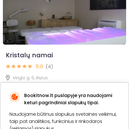
Kristalų namai
5.0
(4)
Vingio g. 6, Alytus
Bookitnow.lt puslapyje yra naudojami
3 procedūrų SPA ritualas dviem
keturi pagrindiniai slapukų tipai.
-
40
%
2 val.
2 asm.
110,00 €
Naudojame būtinus slapukus svetainės veikimui,
185,00 €
taip pat analitikos, funkcinius ir rinkodaros
(reklamos) slapukus.
Pirkti
Apie paslaugą