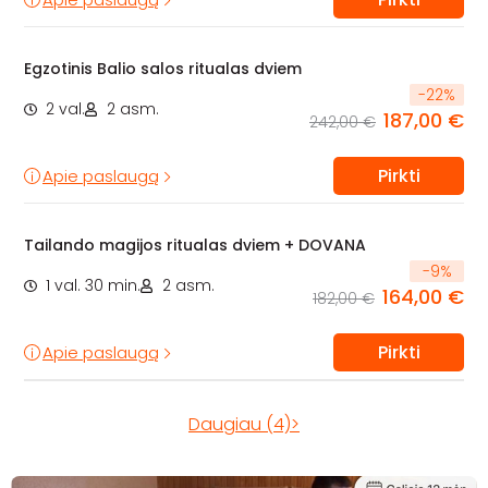
Egzotinis Balio salos ritualas dviem
-
22
%
2 val.
2 asm.
187,00 €
242,00 €
Pirkti
Apie paslaugą
Tailando magijos ritualas dviem + DOVANA
-
9
%
1 val. 30 min.
2 asm.
164,00 €
182,00 €
Pirkti
Apie paslaugą
Daugiau (4)>