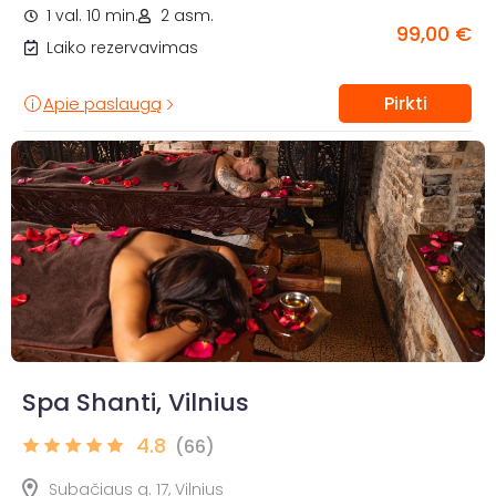
1 val. 10 min.
2 asm.
99,00 €
Laiko rezervavimas
Pirkti
Apie paslaugą
Spa Shanti, Vilnius
4.8
(66)
Subačiaus g. 17, Vilnius