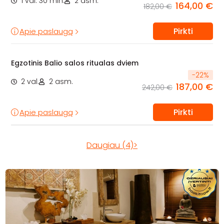
1 val. 30 min.
2 asm.
164,00 €
182,00 €
Pirkti
Apie paslaugą
Egzotinis Balio salos ritualas dviem
-
22
%
2 val.
2 asm.
187,00 €
242,00 €
Pirkti
Apie paslaugą
Daugiau (4)>