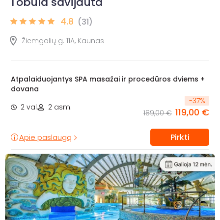
Tobula savijauta
4.8
(31)
Žiemgalių g. 11A, Kaunas
Atpalaiduojantys SPA masažai ir procedūros dviems +
dovana
-
37
%
2 val.
2 asm.
119,00 €
189,00 €
Pirkti
Apie paslaugą