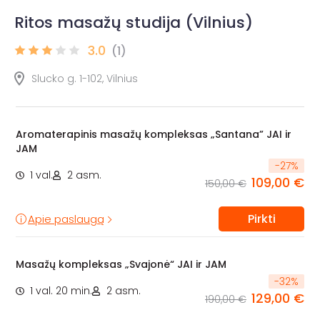
Ritos masažų studija (Vilnius)
3.0
(1)
Slucko g. 1-102, Vilnius
Aromaterapinis masažų kompleksas „Santana” JAI ir
JAM
-
27
%
1 val.
2 asm.
109,00 €
150,00 €
Pirkti
Apie paslaugą
Masažų kompleksas „Svajonė“ JAI ir JAM
-
32
%
1 val. 20 min.
2 asm.
129,00 €
190,00 €