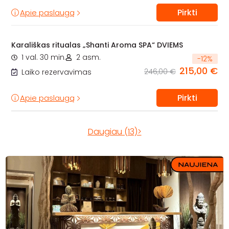
Pirkti
Apie paslaugą
Karališkas ritualas „Shanti Aroma SPA“ DVIEMS
1 val. 30 min.
2 asm.
-
12
%
215,00 €
246,00 €
Laiko rezervavimas
Pirkti
Apie paslaugą
Daugiau (13)>