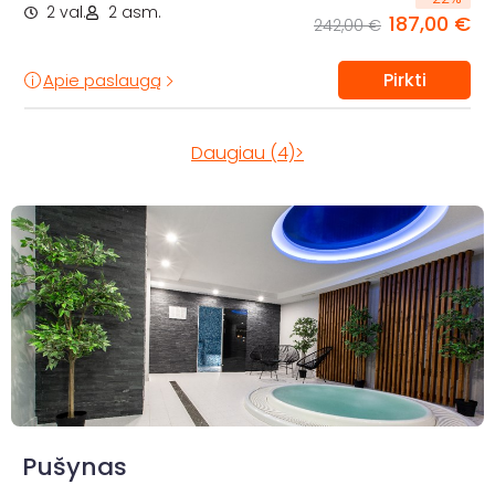
2 val.
2 asm.
187,00 €
242,00 €
Pirkti
Apie paslaugą
Daugiau (4)>
Pušynas