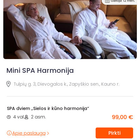
Mini SPA Harmonija
Tulpių g. 3, Dievogalos k., Zapyškio sen., Kauno r.
SPA dviem „Sielos ir kūno harmonija“
99,00 €
4 val.
2 asm.
Pirkti
Apie paslaugą