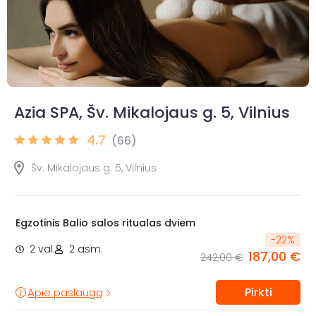
Azia SPA, Šv. Mikalojaus g. 5, Vilnius
4.7
(66)
Šv. Mikalojaus g. 5, Vilnius
Egzotinis Balio salos ritualas dviem
-
22
%
2 val.
2 asm.
187,00 €
242,00 €
Pirkti
Apie paslaugą