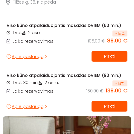
Tilžės g. 38, Klaipėda
Viso kūno atpalaiduojantis masažas DVIEM (60 min.)
1 val.
2 asm.
-
15
%
89,00 €
105,00 €
Laiko rezervavimas
Pirkti
Apie paslaugą
Viso kūno atpalaiduojantis masažas DVIEM (90 min.)
1 val. 30 min.
2 asm.
-
13
%
139,00 €
160,00 €
Laiko rezervavimas
Pirkti
Apie paslaugą