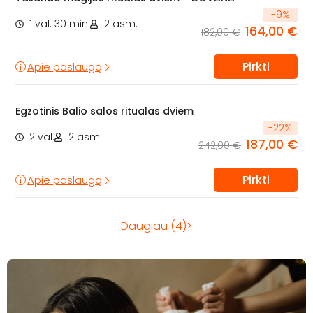
-
9
%
1 val. 30 min.
2 asm.
164,00 €
182,00 €
Pirkti
Apie paslaugą
Egzotinis Balio salos ritualas dviem
-
22
%
2 val.
2 asm.
187,00 €
242,00 €
Pirkti
Apie paslaugą
Daugiau (4)>