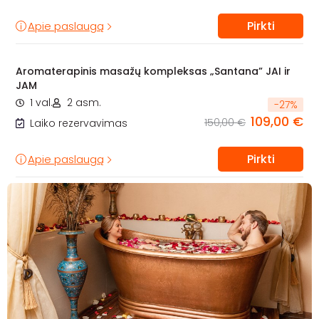
Pirkti
Apie paslaugą
Aromaterapinis masažų kompleksas „Santana” JAI ir
JAM
1 val.
2 asm.
-
27
%
109,00 €
150,00 €
Laiko rezervavimas
Pirkti
Apie paslaugą