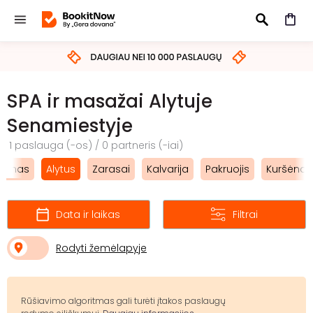
IEŠKOTI
SPA ir masažai Alytuje
Senamiestyje
1 paslauga (-os) / 0 partneris (-iai)
aginas
Alytus
Zarasai
Kalvarija
Pakruojis
Kuršėnai
Data ir laikas
Filtrai
Rodyti žemėlapyje
Rūšiavimo algoritmas gali turėti įtakos paslaugų