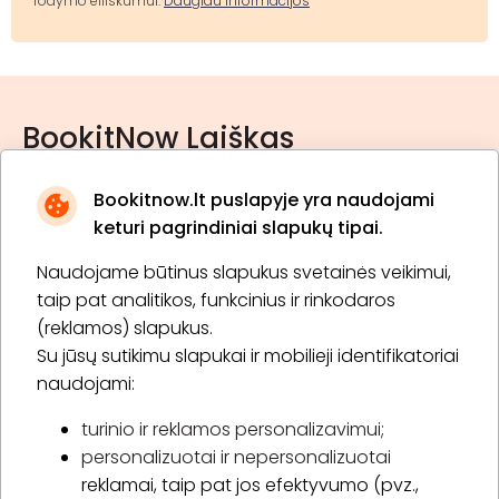
rodymo eiliškumui.
Daugiau informacijos
BookitNow Laiškas
Bookitnow.lt puslapyje yra naudojami
keturi pagrindiniai slapukų tipai.
Naudojame būtinus slapukus svetainės veikimui,
* Susipažinau su
privatumo politika
taip pat analitikos, funkcinius ir rinkodaros
(reklamos) slapukus.
Su jūsų sutikimu slapukai ir mobilieji identifikatoriai
Prenumeruoti
naudojami:
turinio ir reklamos personalizavimui;
personalizuotai ir nepersonalizuotai
Apie „BookitNow“
reklamai, taip pat jos efektyvumo (pvz.,