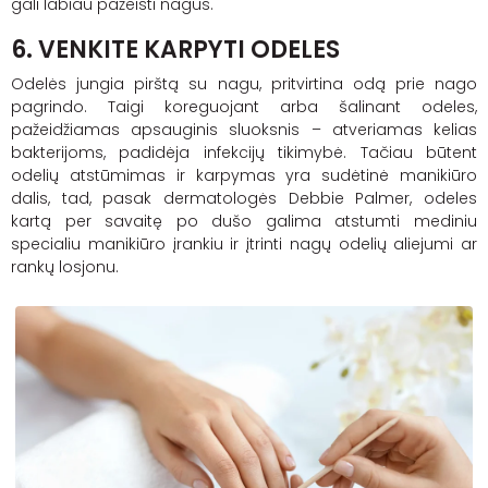
gali labiau pažeisti nagus.
6. VENKITE KARPYTI ODELES
Odelės jungia pirštą su nagu, pritvirtina odą prie nago
pagrindo. Taigi koreguojant arba šalinant odeles,
pažeidžiamas apsauginis sluoksnis – atveriamas kelias
bakterijoms, padidėja infekcijų tikimybė. Tačiau būtent
odelių atstūmimas ir karpymas yra sudėtinė manikiūro
dalis, tad, pasak dermatologės Debbie Palmer, odeles
kartą per savaitę po dušo galima atstumti mediniu
specialiu manikiūro įrankiu ir įtrinti nagų odelių aliejumi ar
rankų losjonu.