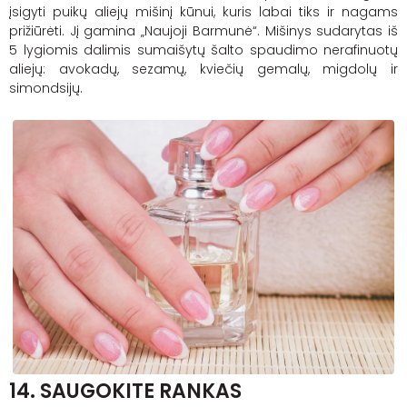
įsigyti puikų aliejų mišinį kūnui, kuris labai tiks ir nagams
prižiūrėti. Jį gamina „Naujoji Barmunė“. Mišinys sudarytas iš
5 lygiomis dalimis sumaišytų šalto spaudimo nerafinuotų
aliejų: avokadų, sezamų, kviečių gemalų, migdolų ir
simondsijų.
14. SAUGOKITE RANKAS