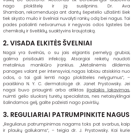
nago plokštelę ir ją susilpnins. Dr. Ava
Shamban, rekomenduoja ant dantų šepetėlio užlašinti šiek
tiek skysto muilo ir švelniai nuvalyti rankų odą bei nagus. Tai
padės pašalinti nešvarumus ir negyvas odos ląsteles be
chemikalų ir šveitiklių, suaktyvins kraujotaką.
2.
VISADA ELKITĖS ŠVELNIAI
Nagai yra švelnūs, o su jais elgiantis pernelyg grubiai,
galima prisišaukti infekciją. Atsargiai reikėtų naudoti
metalinius manikiūro įrankius. „Metalinėmis dildėmis
panages valant per intensyviai, nagas labiau atsiskiria nuo
odos, o tai gali lemti nago plokštelės nelygumus“, –
paaiškina N. Y. C. dermatologė dr. Janet Prystowsky. Jei
nagai buvo priauginti arba atliktas
ilgalaikis lakavimas
,
nuimti gelio sluoksnį turėtų specialistas, nes netaisyklingai
šalindamos gelį, galite pažeisti nago paviršių.
3. REGULIARIAI PATRUMPINKITE NAGUS
„Reguliarus patrumpinimas nagams toks pat svarbus, kaip
ir plaukų galiukams“, – teigia dr. J. Prystowsky. Kai kurie