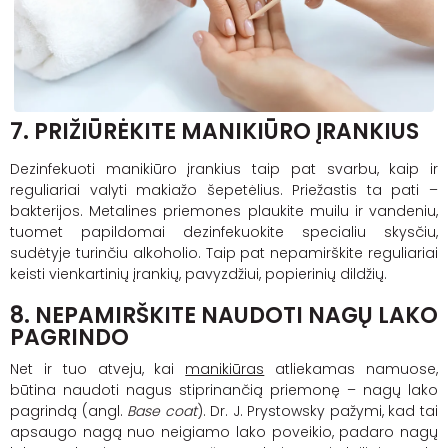
7.
PRIŽIŪRĖKITE MANIKIŪRO ĮRANKIUS
Dezinfekuoti manikiūro įrankius taip pat svarbu, kaip ir
reguliariai valyti makiažo šepetėlius. Priežastis ta pati –
bakterijos. Metalines priemones plaukite muilu ir vandeniu,
tuomet papildomai dezinfekuokite specialiu skysčiu,
sudėtyje turinčiu alkoholio. Taip pat nepamirškite reguliariai
keisti vienkartinių įrankių, pavyzdžiui, popierinių dildžių.
8. NEPAMIRŠKITE NAUDOTI NAGŲ LAKO
PAGRINDO
Net ir tuo atveju, kai
manikiūras
atliekamas namuose,
būtina naudoti nagus stiprinančią priemonę – nagų lako
pagrindą (angl.
Base coat
). Dr. J. Prystowsky pažymi, kad tai
apsaugo nagą nuo neigiamo lako poveikio, padaro nagų