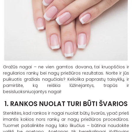
Gražūs nagai – ne vien gamtos dovana, tai kruopščios ir
reguliarios rankų bei nagų priežiūros rezultatas. Norite ir jūs
puikuotis gražiais nagučiais? Keliolika paprastų taisyklių, ir
pamiršite, ką reiškia lūžinėjantys, trapūs ir
besisluoksniuojantys nagai!
1.
RANKOS NUOLAT TURI BŪTI ŠVARIOS
Stenkitės, kad rankos ir nagai nuolat būtų švarūs, ypač prieš
imantis kokios nors rankų ar nagų priežiūros procedūros.
Tuomet pašalinkite nagų lako likučius – būtinai naudokite
valiklį be acetono. Acetonas tik bereikalingai išdžiovins