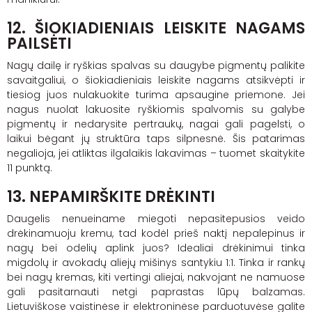
12. ŠIOKIADIENIAIS LEISKITE NAGAMS
PAILSĖTI
Nagų dailę ir ryškias spalvas su daugybe pigmentų palikite
savaitgaliui, o šiokiadieniais leiskite nagams atsikvėpti ir
tiesiog juos nulakuokite turima apsaugine priemone. Jei
nagus nuolat lakuosite ryškiomis spalvomis su galybe
pigmentų ir nedarysite pertraukų, nagai gali pagelsti, o
laikui bėgant jų struktūra taps silpnesnė. Šis patarimas
negalioja, jei atliktas ilgalaikis lakavimas – tuomet skaitykite
11 punktą.
13. NEPAMIRŠKITE DRĖKINTI
Daugelis nenueiname miegoti nepasitepusios veido
drėkinamuoju kremu, tad kodėl prieš naktį nepalepinus ir
nagų bei odelių aplink juos? Idealiai drėkinimui tinka
migdolų ir avokadų aliejų mišinys santykiu 1:1. Tinka ir rankų
bei nagų kremas, kiti vertingi aliejai, nakvojant ne namuose
gali pasitarnauti netgi paprastas lūpų balzamas.
Lietuviškose vaistinėse ir elektroninėse parduotuvėse galite