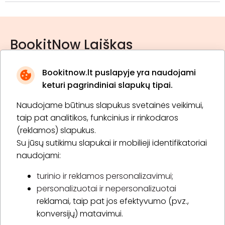
BookitNow Laiškas
Bookitnow.lt puslapyje yra naudojami
keturi pagrindiniai slapukų tipai.
Naudojame būtinus slapukus svetainės veikimui,
* Susipažinau su
privatumo politika
taip pat analitikos, funkcinius ir rinkodaros
(reklamos) slapukus.
Su jūsų sutikimu slapukai ir mobilieji identifikatoriai
Prenumeruoti
naudojami:
turinio ir reklamos personalizavimui;
personalizuotai ir nepersonalizuotai
Apie „BookitNow“
reklamai, taip pat jos efektyvumo (pvz.,
konversijų) matavimui.
Informacija