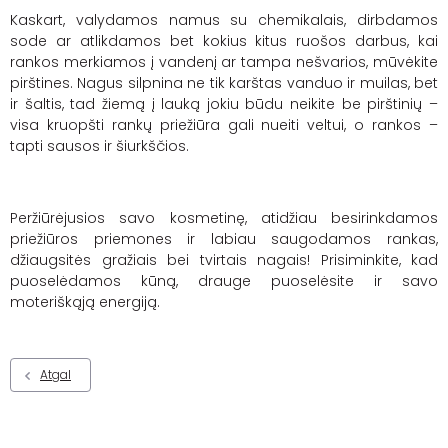
Kaskart, valydamos namus su chemikalais, dirbdamos
sode ar atlikdamos bet kokius kitus ruošos darbus, kai
rankos merkiamos į vandenį ar tampa nešvarios, mūvėkite
pirštines. Nagus silpnina ne tik karštas vanduo ir muilas, bet
ir šaltis, tad žiemą į lauką jokiu būdu neikite be pirštinių –
visa kruopšti rankų priežiūra gali nueiti veltui, o rankos –
tapti sausos ir šiurkščios.
Peržiūrėjusios savo kosmetinę, atidžiau besirinkdamos
priežiūros priemones ir labiau saugodamos rankas,
džiaugsitės gražiais bei tvirtais nagais! Prisiminkite, kad
puoselėdamos kūną, drauge puoselėsite ir savo
moteriškąją energiją.
Atgal