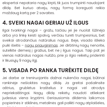
ekspertai nepataria nagų kirpti, tik juos trumpinti naudojant
dildę. Bet kuriuo atveju, nagų formą koreguoti reikia
maždaug kartą per 2 savaites.
4. SVEIKI NAGAI GERIAU UŽ ILGUS
Ilgai tvarkingi nagai – gražu, tačiau jei jie nuolat lūžinėja
arba yra linkę keisti spalvą, verčiau turėti trumpesnius, bet
sveikai atrodančius natūralius nagus. Beje, visada išlieka
puiki išeitis –
nagų priauginimas
. Jei dirbtinių nagų nenorite,
sutelkite dėmesį į gražius, bet ne į ilgus nagus. Taip pat jei
vienas natūralus nagas nulūžo, prie jo ilgio reikėtų priderinti
ir likusiųjų 9 nagų ilgį.
5. VISADA PO RANKA TURĖKITE DILDĘ
Jei darbe ar treniruojantis dažnai nukenčia nagai, būtinai
rankinėje nešiokitės nagų dildę. Ja greitai pašalinsite
aštrius, grublėtus kraštelius ir nagai vėl atrodys
nepriekaištingai. Nagų dildę reikėtų naudoti atliekant
judesius viena kryptimi. Geriausiomis dildėmis laikomos
popierinės ir stiklinės, metalinės gali palikti nagų atplaišėles,