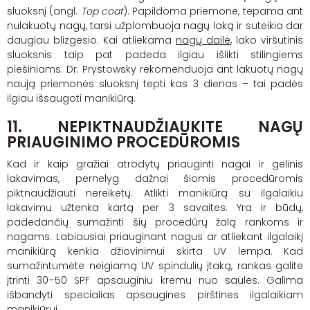
sluoksnį (angl.
Top coat
). Papildoma priemonė, tepama ant
nulakuotų nagų, tarsi užplombuoja nagų laką ir suteikia dar
daugiau blizgesio. Kai atliekama
nagų dailė
, lako viršutinis
sluoksnis taip pat padeda ilgiau išlikti stilingiems
piešiniams. Dr. Prystowsky rekomenduoja ant lakuotų nagų
naują priemonės sluoksnį tepti kas 3 dienas – tai padės
ilgiau išsaugoti manikiūrą.
11. NEPIKTNAUDŽIAUKITE NAGŲ
PRIAUGINIMO PROCEDŪROMIS
Kad ir kaip gražiai atrodytų priauginti nagai ir gelinis
lakavimas, pernelyg dažnai šiomis procedūromis
piktnaudžiauti nereikėtų. Atlikti manikiūrą su ilgalaikiu
lakavimu užtenka kartą per 3 savaites. Yra ir būdų,
padedančių sumažinti šių procedūrų žalą rankoms ir
nagams. Labiausiai priauginant nagus ar atliekant ilgalaikį
manikiūrą kenkia džiovinimui skirta UV lempa. Kad
sumažintumėte neigiamą UV spindulių įtaką, rankas galite
įtrinti 30–50 SPF apsauginiu kremu nuo saulės. Galima
išbandyti specialias apsaugines pirštines ilgalaikiam
manikiūrui.