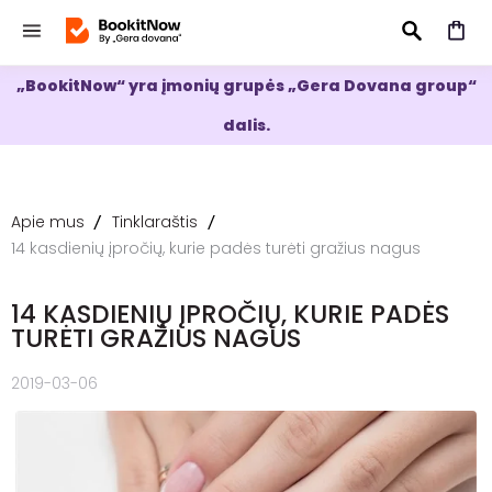
„BookitNow“ yra įmonių grupės „Gera Dovana group“
IEŠKOTI
dalis.
Apie mus
Tinklaraštis
14 kasdienių įpročių, kurie padės turėti gražius nagus
14 KASDIENIŲ ĮPROČIŲ, KURIE PADĖS
TURĖTI GRAŽIUS NAGUS
2019-03-06