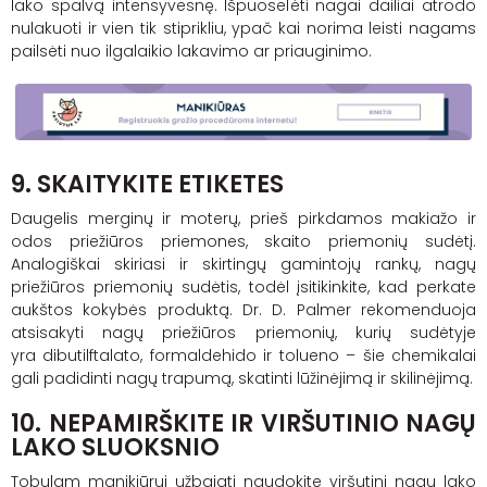
lako spalvą intensyvesnę. Išpuoselėti nagai dailiai atrodo
nulakuoti ir vien tik stiprikliu, ypač kai norima leisti nagams
pailsėti nuo ilgalaikio lakavimo ar priauginimo.
9. SKAITYKITE ETIKETES
Daugelis merginų ir moterų, prieš pirkdamos makiažo ir
odos priežiūros priemones, skaito priemonių sudėtį.
Analogiškai skiriasi ir skirtingų gamintojų rankų, nagų
priežiūros priemonių sudėtis, todėl įsitikinkite, kad perkate
aukštos kokybės produktą. Dr. D. Palmer rekomenduoja
atsisakyti nagų priežiūros priemonių, kurių sudėtyje
yra dibutilftalato, formaldehido ir tolueno – šie chemikalai
gali padidinti nagų trapumą, skatinti lūžinėjimą ir skilinėjimą.
10. NEPAMIRŠKITE IR VIRŠUTINIO NAGŲ
LAKO SLUOKSNIO
Tobulam manikiūrui užbaigti naudokite viršutinį nagų lako