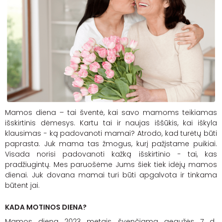
Mamos diena – tai šventė, kai savo mamoms teikiamas
išskirtinis dėmesys. Kartu tai ir naujas iššūkis, kai iškyla
klausimas - ką padovanoti mamai? Atrodo, kad turėtų būti
paprasta. Juk mama tas žmogus, kurį pažįstame puikiai.
Visada norisi padovanoti kažką išskirtinio - tai, kas
pradžiugintų. Mes paruošėme Jums šiek tiek idėjų mamos
dienai. Juk dovana mamai turi būti apgalvota ir tinkama
būtent jai.
KADA MOTINOS DIENA?
Mamos diena 2023 metais švenčiama gegužės 7 d.,