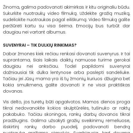
Žinoma, galima padovanoti akimirkas ir kitu originaliu būdu.
Sukurkite nuotraukų
video
filmuką. Uždėkite gražią muziką,
sudėliokite nuotraukas pagal eiliškumą.
Video
filmuką galite
peržiūrėti kartu su visa šeima. Emocijų bus turbūt dar
daugiau nei vartant albumus.
SUVENYRAI – TIK DULKIŲ RINKIMAS?
Dabar žmonės kiek rečiau renkasi dovanoti suvenyrus. Ir tai
suprantama, šiais laikais daiktų namuose turime gerokai
daugiau nei anksčiau. Todėl papildomi suvenyrai
dažniausiai tik dulka lentynose arba paslėpti sandėliuke.
Tačiau jei Jūsų mama yra iš tų žmonių, kuriuos džiugina bet
kokia smulkmena, galite dovanoti ir ne visai praktiškas
dovanas.
Vis dėlto, jos turėtų būti apgalvotos. Mamos dienos proga
tikrai nedovanokite kokios skulptūrėlės, tušinuko ar raktų
pakabuko. Tačiau skoningos, rankų darbų dovanos tikrai
pradžiugins. Galima užsakyti gražių sveikinimų rėmeliuose,
išskirtinį rankų darbo puodelį, padovanoti bendrą