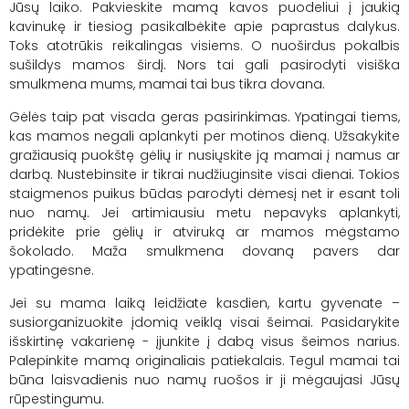
Jūsų laiko. Pakvieskite mamą kavos puodeliui į jaukią
kavinukę ir tiesiog pasikalbėkite apie paprastus dalykus.
Toks atotrūkis reikalingas visiems. O nuoširdus pokalbis
sušildys mamos širdį. Nors tai gali pasirodyti visiška
smulkmena mums, mamai tai bus tikra dovana.
Gėlės taip pat visada geras pasirinkimas. Ypatingai tiems,
kas mamos negali aplankyti per motinos dieną. Užsakykite
gražiausią puokštę gėlių ir nusiųskite ją mamai į namus ar
darbą. Nustebinsite ir tikrai nudžiuginsite visai dienai. Tokios
staigmenos puikus būdas parodyti dėmesį net ir esant toli
nuo namų. Jei artimiausiu metu nepavyks aplankyti,
pridėkite prie gėlių ir atviruką ar mamos mėgstamo
šokolado. Maža smulkmena dovaną pavers dar
ypatingesne.
Jei su mama laiką leidžiate kasdien, kartu gyvenate –
susiorganizuokite įdomią veiklą visai šeimai. Pasidarykite
išskirtinę vakarienę - įjunkite į dabą visus šeimos narius.
Palepinkite mamą originaliais patiekalais. Tegul mamai tai
būna laisvadienis nuo namų ruošos ir ji mėgaujasi Jūsų
rūpestingumu.