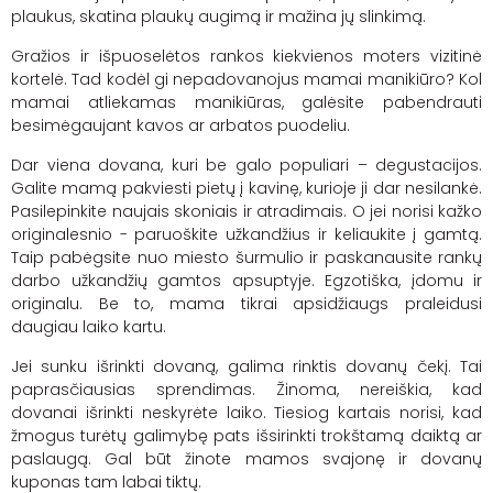
plaukus, skatina plaukų augimą ir mažina jų slinkimą.
Gražios ir išpuoselėtos rankos kiekvienos moters vizitinė
kortelė. Tad kodėl gi nepadovanojus mamai manikiūro? Kol
mamai atliekamas manikiūras, galėsite pabendrauti
besimėgaujant kavos ar arbatos puodeliu.
Dar viena dovana, kuri be galo populiari – degustacijos.
Galite mamą pakviesti pietų į kavinę, kurioje ji dar nesilankė.
Pasilepinkite naujais skoniais ir atradimais. O jei norisi kažko
originalesnio - paruoškite užkandžius ir keliaukite į gamtą.
Taip pabėgsite nuo miesto šurmulio ir paskanausite rankų
darbo užkandžių gamtos apsuptyje. Egzotiška, įdomu ir
originalu. Be to, mama tikrai apsidžiaugs praleidusi
daugiau laiko kartu.
Jei sunku išrinkti dovaną, galima rinktis dovanų čekį. Tai
paprasčiausias sprendimas. Žinoma, nereiškia, kad
dovanai išrinkti neskyrėte laiko. Tiesiog kartais norisi, kad
žmogus turėtų galimybę pats išsirinkti trokštamą daiktą ar
paslaugą. Gal būt žinote mamos svajonę ir dovanų
kuponas tam labai tiktų.