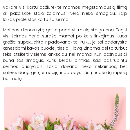
Vakare visi kartu pažiūrėkite mamos mėgstamiausią filmą
ar pažaiskite stalo žaidimus. Nėra nieko smagiau, kaip
laikas praleistas kartu su šeima.
Motinos dienos rytą galite padaryti mielą staigmeną. Tegul
visi šeimos nariai surašo mamai po kelis linkėjimus. Juos
gražiai supakuokite ir padovanokite. Puiku, jei tai padarysite
atnešdami kavos puodelį tiesiai į lovą. Žinoma, dėl to turbūt
teks atsikelti visiems anksčiau nei mama. Kuri dažniausiai
būna tas žmogus, kuris keliasi pirmas, kad pasirūpintu
šeimos pusryčiais. Tokia dovana nieko nekainuos, bet
suteiks daug gerų emocijų ir parodys Jūsų nuoširdų rūpestį
bei meilę.