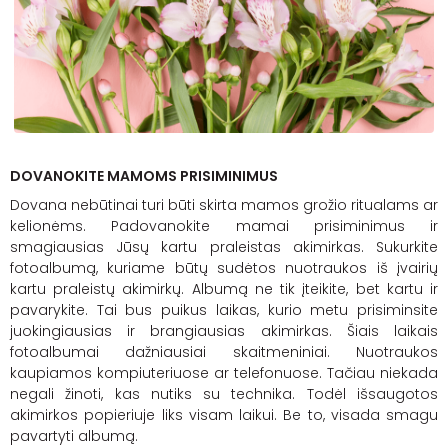
DOVANOKITE MAMOMS PRISIMINIMUS
Dovana nebūtinai turi būti skirta mamos grožio ritualams ar
kelionėms. Padovanokite mamai prisiminimus ir
smagiausias Jūsų kartu praleistas akimirkas. Sukurkite
fotoalbumą, kuriame būtų sudėtos nuotraukos iš įvairių
kartu praleistų akimirkų. Albumą ne tik įteikite, bet kartu ir
pavarykite. Tai bus puikus laikas, kurio metu prisiminsite
juokingiausias ir brangiausias akimirkas. Šiais laikais
fotoalbumai dažniausiai skaitmeniniai. Nuotraukos
kaupiamos kompiuteriuose ar telefonuose. Tačiau niekada
negali žinoti, kas nutiks su technika. Todėl išsaugotos
akimirkos popieriuje liks visam laikui. Be to, visada smagu
pavartyti albumą.