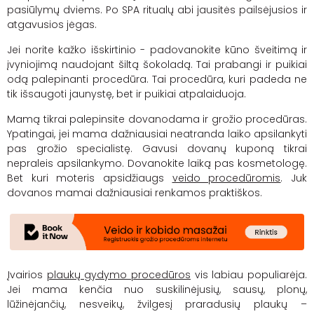
pasiūlymų
dviems
. Po SPA ritualų abi jausitės pailsėjusios ir
atgavusios jėgas.
Jei norite kažko išskirtinio - padovanokite kūno šveitimą ir
įvyniojimą naudojant šiltą šokoladą. Tai prabangi ir puikiai
odą palepinanti procedūra. Tai procedūra, kuri padeda ne
tik išsaugoti jaunystę, bet ir puikiai atpalaiduoja.
Mamą tikrai palepinsite dovanodama ir grožio procedūras.
Ypatingai, jei mama dažniausiai neatranda laiko apsilankyti
pas grožio specialistę. Gavusi dovanų kuponą tikrai
nepraleis apsilankymo. Dovanokite laiką pas kosmetologę.
Bet kuri moteris apsidžiaugs
veido procedūromis
. Juk
dovanos mamai dažniausiai renkamos praktiškos.
Įvairios
plaukų gydymo procedūros
vis labiau populiarėja.
Jei mama kenčia nuo suskilinėjusių, sausų, plonų,
lūžinėjančių, nesveikų, žvilgesį praradusių plaukų –