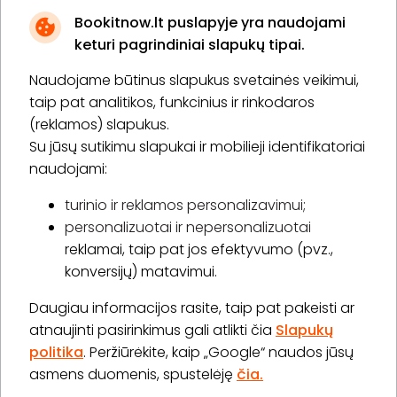
Bookitnow.lt puslapyje yra naudojami
keturi pagrindiniai slapukų tipai.
Naudojame būtinus slapukus svetainės veikimui,
* Susipažinau su
privatumo politika
taip pat analitikos, funkcinius ir rinkodaros
(reklamos) slapukus.
Su jūsų sutikimu slapukai ir mobilieji identifikatoriai
Prenumeruoti
naudojami:
turinio ir reklamos personalizavimui;
personalizuotai ir nepersonalizuotai
Apie „BookitNow“
reklamai, taip pat jos efektyvumo (pvz.,
konversijų) matavimui.
Informacija
Daugiau informacijos rasite, taip pat pakeisti ar
„GERA DOVANA“ GRUPĖ
atnaujinti pasirinkimus gali atlikti čia
Slapukų
politika
. Peržiūrėkite, kaip „Google“ naudos jūsų
asmens duomenis, spustelėję
čia.