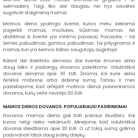
sekmadienį. Taigi, liko dar daugiau nei trys savaitės
sugalvoti staigmeną mamai.
Motinos diena ypatinga šventė, kurios metu siekiama
pagerbti mamas, močiutes, būsimas mamas. Ne
atsitiktinai ši šventė yra minima pavasarį. Pavasaris – tai
žemės pabudimas, gamtos pabudimas. Tai prilyginama ir
mamai, kuri yra šeimos židinio saugotoja, augintoja
Būtent dėl išskirtinio dėmesio šiai šventei žmonės skiria
daug laiko ir pastangų dovanos paieškoms. Vidutiniškai
dovanai skiriama apie 30 EUR. Žinoma, kai kurie skiria
ženkliai mažesnę arba didesnę sumą. Tačiau ir mes
pastebėjome, kad artėjant motinos dienai pasirenkamos
dovanos, kurių vertė neviršija 50 EUR.
MAMOS DIENOS DOVANOS: POPULIARIAUSI PASIRINKIMAI
Dovanos mamos diena gali būti įvairaus biudžeto. Kai
kurios netgi nieko nekainuoti. Minėjome, kad vidutiniškai
dovanai išleidžiama apie 30 EUR. O už tokią sumą galima
padovanoti labai daug įvairių dalykų.