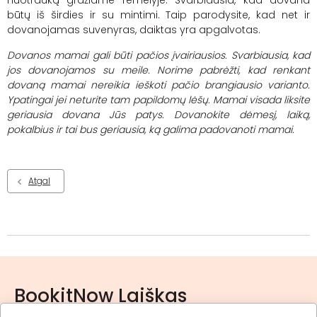
nuotrauką gražiame rėmelyje. Svarbiausia, kad dovana
būtų iš širdies ir su mintimi. Taip parodysite, kad net ir
dovanojamas suvenyras, daiktas yra apgalvotas.
Dovanos mamai
gali būti pačios įvairiausios. Svarbiausia, kad
jos dovanojamos su meile. Norime pabrėžti, kad renkant
dovaną mamai nereikia ieškoti pačio brangiausio varianto.
Ypatingai jei neturite tam papildomų lėšų. Mamai visada liksite
geriausia dovana Jūs patys. Dovanokite dėmesį, laiką,
pokalbius ir tai bus geriausia, ką galima padovanoti mamai.
Atgal
BookitNow Laiškas