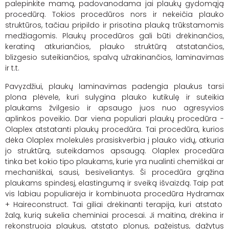
palepinkite mamą, padovanodama jai plaukų gydomąją
procedūrą. Tokios procedūros nors ir nekeičia plauko
struktūros, tačiau pripildo ir prisotina plauką trūkstamomis
medžiagomis. Plaukų procedūros gali būti drėkinančios,
keratiną atkuriančios, plauko struktūrą atstatančios,
blizgesio suteikiančios, spalvą užrakinančios, laminavimas
ir t.t.
Pavyzdžiui, plaukų laminavimas padengia plaukus tarsi
plona plėvele, kuri sulygina plauko
kutikulę
ir suteikia
plaukams žvilgesio ir apsaugo juos nuo agresyvios
aplinkos poveikio. Dar viena populiari plaukų procedūra -
Olaplex
atstatanti plaukų procedūra. Tai procedūra, kurios
dėka
Olaplex
molekulės prasiskverbia į plauko vidų, atkuria
jo struktūrą, suteikdamos apsaugą.
Olaplex
procedūra
tinka bet kokio tipo plaukams, kurie yra nualinti chemiškai ar
mechaniškai, sausi, besiveliantys. Ši procedūra grąžina
plaukams spindesį, elastingumą ir sveiką išvaizdą. Taip pat
vis labiau populiarėja ir kombinuota procedūra
Hydramax
+
Haireconstruct
. Tai giliai drėkinanti terapija, kuri atstato
žalą, kurią sukelia cheminiai procesai. Ji maitina, drėkina ir
rekonstruoja plaukus, atstato plonus, pažeistus, dažytus