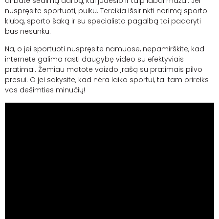
dirbate sėdimą darbą, kai judesio ir taip labai mažai. Jei
nuspręsite sportuoti, puiku. Tereikia išsirinkti norimą sporto
klubą, sporto šaką ir su specialisto pagalbą tai padaryti
bus nesunku.
Na, o jei sportuoti nuspręsite namuose, nepamirškite, kad
internete galima rasti daugybę
video
su efektyviais
pratimai. Žemiau matote vaizdo įrašą su pratimais pilvo
presui. O jei sakysite, kad nėra laiko sportui, tai tam prireiks
vos dešimties minučių!