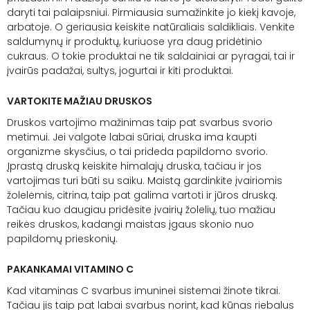
daryti tai palaipsniui. Pirmiausia sumažinkite jo kiekį kavoje,
arbatoje. O geriausia keiskite natūraliais saldikliais. Venkite
saldumynų ir produktų, kuriuose yra daug pridėtinio
cukraus. O tokie produktai ne tik saldainiai ar pyragai, tai ir
įvairūs padažai, sultys, jogurtai ir kiti produktai.
VARTOKITE MAŽIAU DRUSKOS
Druskos vartojimo mažinimas taip pat svarbus svorio
metimui. Jei valgote labai sūriai, druska ima kaupti
organizme skysčius, o tai prideda papildomo svorio.
Įprastą druską keiskite
himalajų
druska, tačiau ir jos
vartojimas turi būti su saiku. Maistą gardinkite įvairiomis
žolelėmis, citrina, taip pat galima vartoti ir jūros druską.
Tačiau kuo daugiau pridėsite įvairių žolelių, tuo mažiau
reikės druskos, kadangi maistas įgaus skonio nuo
papildomų prieskonių.
PAKANKAMAI VITAMINO C
Kad vitaminas C svarbus imuninei sistemai žinote tikrai.
Tačiau jis taip pat labai svarbus norint, kad kūnas riebalus