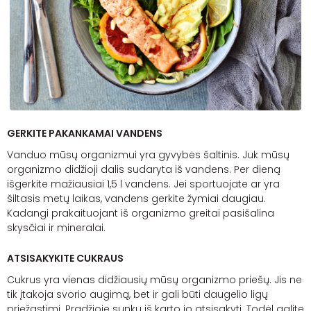
GERKITE PAKANKAMAI VANDENS
Vanduo mūsų organizmui yra gyvybės šaltinis. Juk mūsų
organizmo didžioji dalis sudaryta iš vandens. Per dieną
išgerkite mažiausiai 1,5 l vandens. Jei sportuojate ar yra
šiltasis metų laikas, vandens gerkite žymiai daugiau.
Kadangi prakaituojant iš organizmo greitai pasišalina
skysčiai ir mineralai.
ATSISAKYKITE CUKRAUS
Cukrus yra vienas didžiausių mūsų organizmo priešų. Jis ne
tik įtakoja svorio augimą, bet ir gali būti daugelio ligų
priežastimi. Pradžioje sunku iš karto jo atsisakyti. Todėl galite