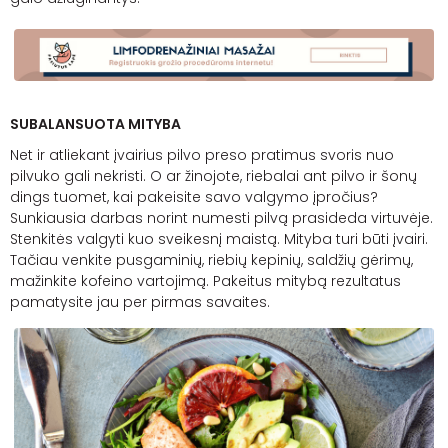
SUBALANSUOTA MITYBA
Net ir atliekant įvairius pilvo preso pratimus svoris nuo
pilvuko gali nekristi. O ar žinojote, riebalai ant pilvo ir šonų
dings tuomet, kai pakeisite savo valgymo įpročius?
Sunkiausia darbas norint numesti pilvą prasideda virtuvėje.
Stenkitės valgyti kuo sveikesnį maistą. Mityba turi būti įvairi.
Tačiau venkite pusgaminių, riebių kepinių, saldžių gėrimų,
mažinkite kofeino vartojimą. Pakeitus mitybą rezultatus
pamatysite jau per pirmas savaites.