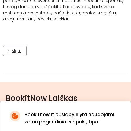
porcijų - keiskite sveikesniu maistu. Jei nepatinka sportas,
tiesiog daugiau vaikščiokite. Labai svarbu, kad svorio
metimas Jums netaptų našta ir teiktų malonumą. Kitu
atveju rezultatų pasiekti sunkiau.
Atgal
BookitNow Laiškas
Bookitnow.lt puslapyje yra naudojami
keturi pagrindiniai slapukų tipai.