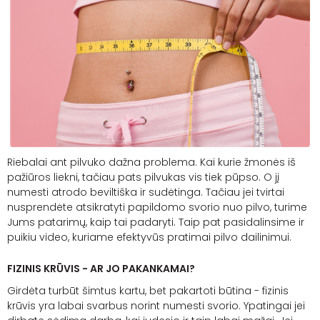
Riebalai ant pilvuko dažna problema. Kai kurie žmonės iš
pažiūros liekni, tačiau pats pilvukas vis tiek pūpso. O jį
numesti atrodo beviltiška ir sudėtinga. Tačiau jei tvirtai
nusprendėte atsikratyti papildomo svorio nuo pilvo, turime
Jums patarimų, kaip tai padaryti. Taip pat pasidalinsime ir
puikiu
video
, kuriame efektyvūs pratimai pilvo dailinimui.
FIZINIS KRŪVIS - AR JO PAKANKAMAI?
Girdėta turbūt šimtus kartu, bet pakartoti būtina - fizinis
krūvis yra labai svarbus norint numesti svorio. Ypatingai jei