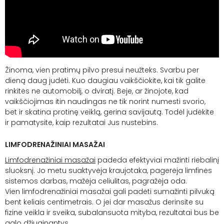
Žinoma, vien pratimų pilvo presui neužteks. Svarbu per
dieną daug judėti. Kuo daugiau vaikščiokite, kai tik galite
rinkitės ne automobilį, o dviratį. Beje, ar žinojote, kad
vaikščiojimas itin naudingas ne tik norint numesti svorio,
bet ir skatina protinę veiklą, gerina savijautą. Todėl judėkite
ir pamatysite, kaip rezultatai Jus nustebins.
LIMFODRENAŽINIAI
MASAŽAI
Limfodrenažiniai
masažai
padeda efektyviai mažinti riebalinį
sluoksnį. Jo metu suaktyvėja kraujotaka, pagerėja limfinės
sistemos darbas, mažėja celiulitas, pagražėja oda.
Vien
limfodrenažiniai
masažai gali padėti sumažinti pilvuką
bent keliais centimetrais. O jei dar masažus derinsite su
fizine veikla ir sveika, subalansuota mityba, rezultatai bus be
galo džiuginantys.