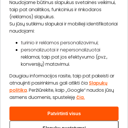
Naudojame būtinus slapukus svetainės veikimui,
* Susipažinau su
privatumo politika
taip pat analitikos, funkcinius ir rinkodaros
(reklamos) slapukus.
Su jūsų sutikimu slapukai ir mobilieji identifikatoriai
Prenumeruoti
naudojami:
turinio ir reklamos personalizavimui;
personalizuotai ir nepersonalizuotai
Apie „BookitNow“
reklamai, taip pat jos efektyvumo (pvz.,
konversijų) matavimui.
Informacija
Daugiau informacijos rasite, taip pat pakeisti ar
„GERA DOVANA“ GRUPĖ
atnaujinti pasirinkimus gali atlikti čia
Slapukų
politika
. Peržiūrėkite, kaip „Google“ naudos jūsų
asmens duomenis, spustelėję
čia.
Patvirtinti visus
2026 © Visos teisės saugomos info@bookitnow.lt, +370